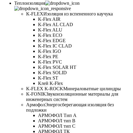
Теплоизоляция
K-FLEX
Изоляция из вспененного каучука
K-Flex AIR
K-Flex AL CLAD
K-Flex ALU
K-Flex ECO
K-Flex EDGE
K-Flex IC CLAD
K-Flex IGO
K-Flex PE
K-Flex PVC
K-Flex SOLAR HT
K-Flex SOLID
K-Flex ST
Клей K-Flex
K-FLEX K-ROCK
Минераловатные цилиндры
K-FONIK
Звукоизоляционные материалы для
инженерных систем
Армофол
Энергосберегающая изоляция без
подложки
АРМОФОЛ Тип А
АРМОФОЛ тип В
АРМОФОЛ тип C
АРМОФОЛ ТК