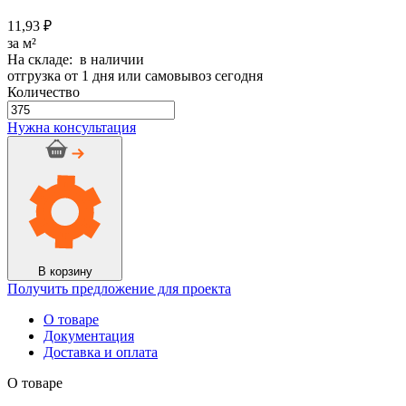
11,93 ₽
за м²
На складе: в наличии
отгрузка от 1 дня или самовывоз сегодня
Количество
Количество
товара
Нужна консультация
Рулон
Тилит
БАЗИС
толщ.
0,5
мм,
шир.1.5
м,
дл.250
В корзину
м
Получить предложение для проекта
О товаре
Документация
Доставка и оплата
О товаре