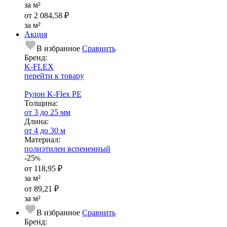
за м²
от
2 084,58 ₽
за м²
Акция
В избранное
Сравнить
Бренд:
K-FLEX
перейти к товару
Рулон K-Flex PE
Тол­щи­на:
от 3 до 25 мм
Длина:
от 4 до 30 м
Ма­­те­­ри­­ал:
полиэтилен вспененный
-25
%
от
118,95 ₽
за м²
от
89,21 ₽
за м²
В избранное
Сравнить
Бренд: