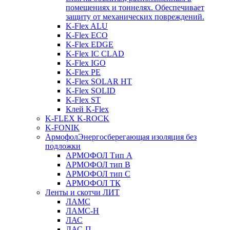
помещениях и тоннелях. Обеспечивает
защиту от механических повреждений.
K-Flex ALU
K-Flex ECO
K-Flex EDGE
K-Flex IC CLAD
K-Flex IGO
K-Flex PE
K-Flex SOLAR HT
K-Flex SOLID
K-Flex ST
Клей K-Flex
K-FLEX K-ROCK
K-FONIK
Армофол
Энергосберегающая изоляция без
подложки
АРМОФОЛ Тип А
АРМОФОЛ тип В
АРМОФОЛ тип C
АРМОФОЛ ТК
Ленты и скотчи ЛИТ
ЛАМС
ЛАМС-Н
ЛАС
ЛАС-П