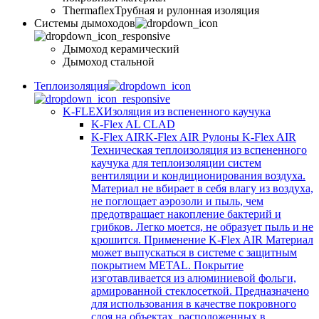
Thermaflex
Трубная и рулонная изоляция
Cистемы дымоходов
Дымоход керамический
Дымоход стальной
Теплоизоляция
K-FLEX
Изоляция из вспененного каучука
K-Flex AL CLAD
K-Flex AIR
K-Flex AIR Рулоны K-Flex AIR
Техническая теплоизоляция из вспененного
каучука для теплоизоляции систем
вентиляции и кондиционирования воздуха.
Материал не вбирает в себя влагу из воздуха,
не поглощает аэрозоли и пыль, чем
предотвращает накопление бактерий и
грибков. Легко моется, не образует пыль и не
крошится. Применение K-Flex AIR Материал
может выпускаться в системе c защитным
покрытием METAL. Покрытие
изготавливается из алюминиевой фольги,
армированной стеклосеткой. Предназначено
для использования в качестве покровного
слоя на объектах, расположенных в