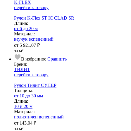
K-FLEX
перейти к товару
Рулон K-Flex ST IC CLAD SR
Длина:
от 6 до 20 м
Ма­­те­­ри­­ал:
каучук вспененный
от
5 921,07 ₽
за м²
В избранное
Сравнить
Бренд:
ТИЛИТ
перейти к товару
Рулон Тилит СУПЕР
Тол­щи­на:
от 10 до 30 мм
Длина:
10 и 20 м
Ма­­те­­ри­­ал:
полиэтилен вспененный
от
143,04 ₽
за м²