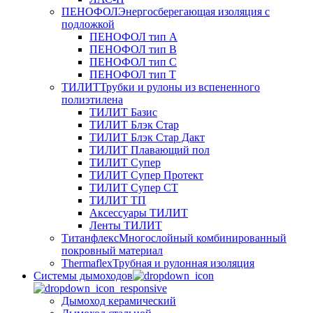
ПЕНОФОЛ
Энергосберегающая изоляция с
подложкой
ПЕНОФОЛ тип А
ПЕНОФОЛ тип B
ПЕНОФОЛ тип C
ПЕНОФОЛ тип T
ТИЛИТ
Трубки и рулоны из вспененного
полиэтилена
ТИЛИТ Базис
ТИЛИТ Блэк Стар
ТИЛИТ Блэк Стар Дакт
ТИЛИТ Плавающий пол
ТИЛИТ Супер
ТИЛИТ Супер Протект
ТИЛИТ Супер СТ
ТИЛИТ ТП
Аксессуары ТИЛИТ
Ленты ТИЛИТ
Титанфлекс
Многослойный комбинированный
покровный материал
Thermaflex
Трубная и рулонная изоляция
Cистемы дымоходов
Дымоход керамический