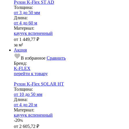
Рулон K-Flex ST AD
Тол­щи­на:
от 3 до 50 мм
Длина:
от 4 до 60 м
Ма­­те­­ри­­ал:
каучук вспененный
от
1 449,77 ₽
за м²
Акция
В избранное
Сравнить
Бренд:
K-FLEX
перейти к товару
Рулон K-Flex SOLAR HT
Тол­щи­на:
от 10 до 50 мм
Длина:
от 4 до 20 м
Ма­­те­­ри­­ал:
каучук вспененный
-20
%
от
2 605,72 ₽