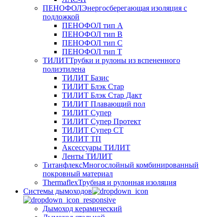
ПЕНОФОЛ
Энергосберегающая изоляция с
подложкой
ПЕНОФОЛ тип А
ПЕНОФОЛ тип B
ПЕНОФОЛ тип C
ПЕНОФОЛ тип T
ТИЛИТ
Трубки и рулоны из вспененного
полиэтилена
ТИЛИТ Базис
ТИЛИТ Блэк Стар
ТИЛИТ Блэк Стар Дакт
ТИЛИТ Плавающий пол
ТИЛИТ Супер
ТИЛИТ Супер Протект
ТИЛИТ Супер СТ
ТИЛИТ ТП
Аксессуары ТИЛИТ
Ленты ТИЛИТ
Титанфлекс
Многослойный комбинированный
покровный материал
Thermaflex
Трубная и рулонная изоляция
Cистемы дымоходов
Дымоход керамический