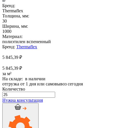
Бренд:
Thermaflex
Толщина, мм:
30
Ширина, мм:
1000
Материал:
полиэтилен вспененный
Бренд:
Thermaflex
5 845,39
₽
5 845,39 ₽
за м²
На складе: в наличии
отгрузка от 1 дня или самовывоз сегодня
Количество
Количество
товара
Нужна консультация
Рулон
Термашит
ФР
30
мм