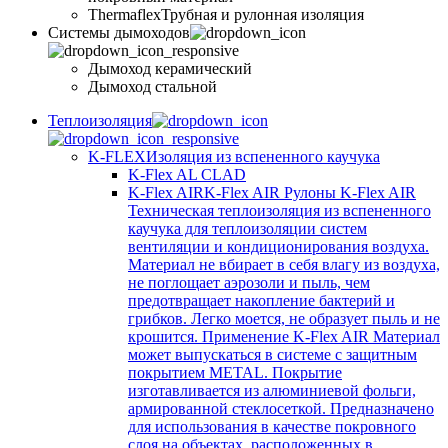
Thermaflex
Трубная и рулонная изоляция
Cистемы дымоходов
Дымоход керамический
Дымоход стальной
Теплоизоляция
K-FLEX
Изоляция из вспененного каучука
K-Flex AL CLAD
K-Flex AIR
K-Flex AIR Рулоны K-Flex AIR
Техническая теплоизоляция из вспененного
каучука для теплоизоляции систем
вентиляции и кондиционирования воздуха.
Материал не вбирает в себя влагу из воздуха,
не поглощает аэрозоли и пыль, чем
предотвращает накопление бактерий и
грибков. Легко моется, не образует пыль и не
крошится. Применение K-Flex AIR Материал
может выпускаться в системе c защитным
покрытием METAL. Покрытие
изготавливается из алюминиевой фольги,
армированной стеклосеткой. Предназначено
для использования в качестве покровного
слоя на объектах, расположенных в