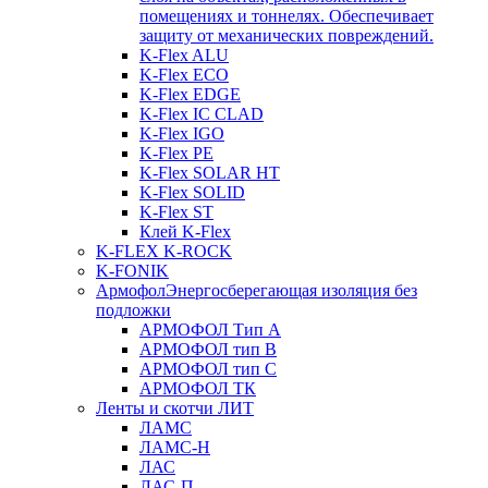
помещениях и тоннелях. Обеспечивает
защиту от механических повреждений.
K-Flex ALU
K-Flex ECO
K-Flex EDGE
K-Flex IC CLAD
K-Flex IGO
K-Flex PE
K-Flex SOLAR HT
K-Flex SOLID
K-Flex ST
Клей K-Flex
K-FLEX K-ROCK
K-FONIK
Армофол
Энергосберегающая изоляция без
подложки
АРМОФОЛ Тип А
АРМОФОЛ тип В
АРМОФОЛ тип C
АРМОФОЛ ТК
Ленты и скотчи ЛИТ
ЛАМС
ЛАМС-Н
ЛАС
ЛАС-П