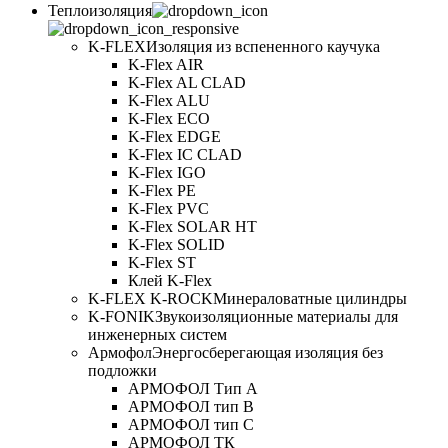
Теплоизоляция
K-FLEX
Изоляция из вспененного каучука
K-Flex AIR
K-Flex AL CLAD
K-Flex ALU
K-Flex ECO
K-Flex EDGE
K-Flex IC CLAD
K-Flex IGO
K-Flex PE
K-Flex PVC
K-Flex SOLAR HT
K-Flex SOLID
K-Flex ST
Клей K-Flex
K-FLEX K-ROCK
Минераловатные цилиндры
K-FONIK
Звукоизоляционные материалы для
инженерных систем
Армофол
Энергосберегающая изоляция без
подложки
АРМОФОЛ Тип А
АРМОФОЛ тип В
АРМОФОЛ тип C
АРМОФОЛ ТК