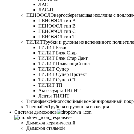
ЛАС
ЛАС-П
ПЕНОФОЛ
Энергосберегающая изоляция с подлож
ПЕНОФОЛ тип А
ПЕНОФОЛ тип B
ПЕНОФОЛ тип C
ПЕНОФОЛ тип T
ТИЛИТ
Трубки и рулоны из вспененного полиэтил
ТИЛИТ Базис
ТИЛИТ Блэк Стар
ТИЛИТ Блэк Стар Дакт
ТИЛИТ Плавающий пол
ТИЛИТ Супер
ТИЛИТ Супер Протект
ТИЛИТ Супер СТ
ТИЛИТ ТП
Аксессуары ТИЛИТ
Ленты ТИЛИТ
Титанфлекс
Многослойный комбинированный покр
Thermaflex
Трубная и рулонная изоляция
Cистемы дымоходов
Дымоход керамический
Дымоход стальной