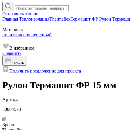
Отправить запрос
Главная
Теплоизоляция
Thermaflex
Термашит ФР
Рулон Термаш
Материал:
полиэтилен вспененный
В избранное
Сравнить
Печать
Получить предложение для проекта
Рулон Термашит ФР 15 мм
Артикул:
50004573
Бренд:
Thermaflex