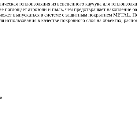
ническая теплоизоляция из вспененного каучука для теплоизоля
 не поглощает аэрозоли и пыль, чем предотвращает накопление ба
может выпускаться в системе c защитным покрытием METAL. По
ля использования в качестве покровного слоя на объектах, расп
ки