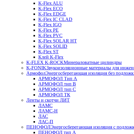
K-Flex ALU
K-Flex ECO
K-Flex EDGE
K-Flex IC CLAD
K-Flex IGO
K-Flex PE
K-Flex PVC
K-Flex SOLAR HT
K-Flex SOLID
K-Flex ST
Клей K-Flex
K-FLEX K-ROCK
Минераловатные цилиндры
K-FONIK
Звукоизоляционные материалы для инжен
Армофол
Энергосберегающая изоляция без подлож
АРМОФОЛ Тип А
АРМОФОЛ тип В
АРМОФОЛ тип C
АРМОФОЛ ТК
Ленты и скотчи ЛИТ
ЛАМС
ЛАМС-Н
ЛАС
ЛАС-П
ПЕНОФОЛ
Энергосберегающая изоляция с подлож
ПЕНОФОЛ тип А