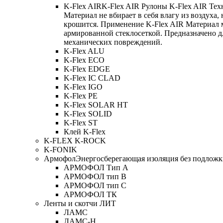
K-Flex AIR
K-Flex AIR Рулоны K-Flex AIR Тех
Материал не вбирает в себя влагу из воздуха,
крошится. Применение K-Flex AIR Материал 
армированной стеклосеткой. Предназначено д
механических повреждений.
K-Flex ALU
K-Flex ECO
K-Flex EDGE
K-Flex IC CLAD
K-Flex IGO
K-Flex PE
K-Flex SOLAR HT
K-Flex SOLID
K-Flex ST
Клей K-Flex
K-FLEX K-ROCK
K-FONIK
Армофол
Энергосберегающая изоляция без подлож
АРМОФОЛ Тип А
АРМОФОЛ тип В
АРМОФОЛ тип C
АРМОФОЛ ТК
Ленты и скотчи ЛИТ
ЛАМС
ЛАМС-Н