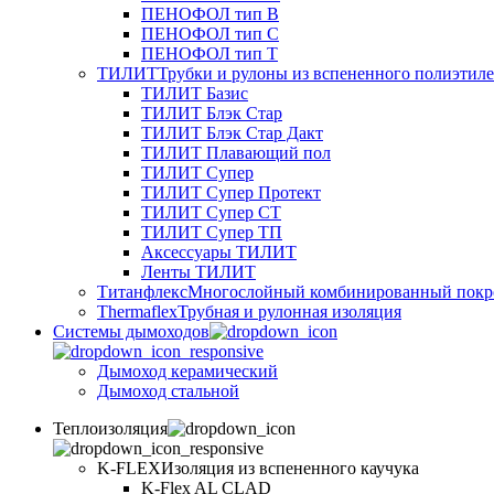
ПЕНОФОЛ тип B
ПЕНОФОЛ тип C
ПЕНОФОЛ тип T
ТИЛИТ
Трубки и рулоны из вспененного полиэтил
ТИЛИТ Базис
ТИЛИТ Блэк Стар
ТИЛИТ Блэк Стар Дакт
ТИЛИТ Плавающий пол
ТИЛИТ Супер
ТИЛИТ Супер Протект
ТИЛИТ Супер СТ
ТИЛИТ Супер ТП
Аксессуары ТИЛИТ
Ленты ТИЛИТ
Титанфлекс
Многослойный комбинированный покр
Thermaflex
Трубная и рулонная изоляция
Cистемы дымоходов
Дымоход керамический
Дымоход стальной
Теплоизоляция
K-FLEX
Изоляция из вспененного каучука
K-Flex AL CLAD