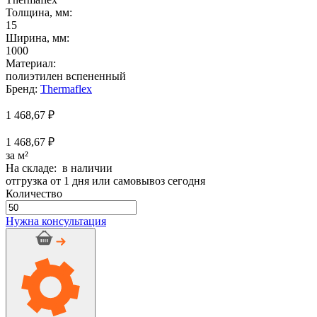
Толщина, мм:
15
Ширина, мм:
1000
Материал:
полиэтилен вспененный
Бренд:
Thermaflex
1 468,67
₽
1 468,67 ₽
за м²
На складе: в наличии
отгрузка от 1 дня или самовывоз сегодня
Количество
Количество
товара
Нужна консультация
Рулон
Термашит
ФР
15
мм