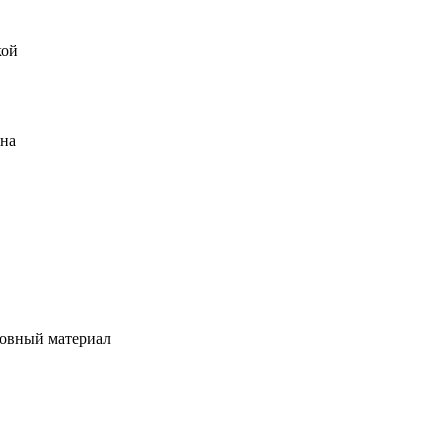
кой
ена
овный материал