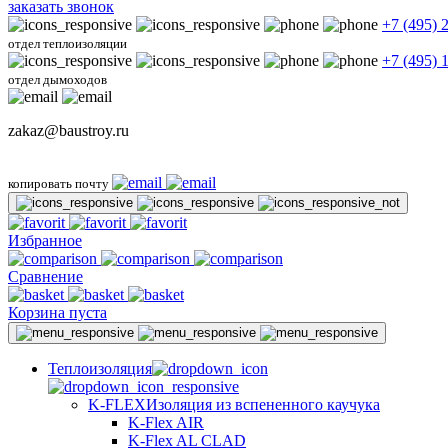
заказать звонок
+7 (495) 
отдел теплоизоляции
+7 (495) 
отдел дымоходов
zakaz@baustroy.ru
копировать почту
Избранное
Сравнение
Корзина пуста
Теплоизоляция
K-FLEX
Изоляция из вспененного каучука
K-Flex AIR
K-Flex AL CLAD