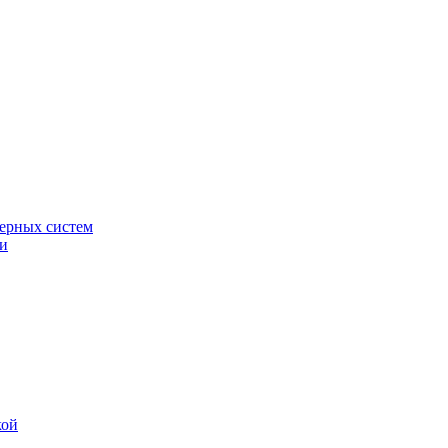
ерных систем
ки
кой