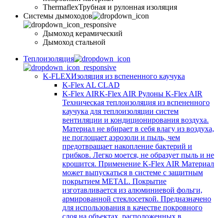
Thermaflex
Трубная и рулонная изоляция
Cистемы дымоходов
Дымоход керамический
Дымоход стальной
Теплоизоляция
K-FLEX
Изоляция из вспененного каучука
K-Flex AL CLAD
K-Flex AIR
K-Flex AIR Рулоны K-Flex AIR
Техническая теплоизоляция из вспененного
каучука для теплоизоляции систем
вентиляции и кондиционирования воздуха.
Материал не вбирает в себя влагу из воздуха,
не поглощает аэрозоли и пыль, чем
предотвращает накопление бактерий и
грибков. Легко моется, не образует пыль и не
крошится. Применение K-Flex AIR Материал
может выпускаться в системе c защитным
покрытием METAL. Покрытие
изготавливается из алюминиевой фольги,
армированной стеклосеткой. Предназначено
для использования в качестве покровного
слоя на объектах, расположенных в