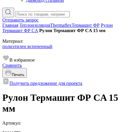
Дымоход стальной
Отправить запрос
Главная
Теплоизоляция
Thermaflex
Термашит ФР
Рулон
Термашит ФР CA
Рулон Термашит ФР CA 15 мм
Материал:
полиэтилен вспененный
В избранное
Сравнить
Печать
Получить предложение для проекта
Рулон Термашит ФР CA 15
мм
Артикул: