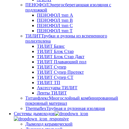
ПЕНОФОЛ
Энергосберегающая изоляция с
подложкой
ПЕНОФОЛ тип А
ПЕНОФОЛ тип B
ПЕНОФОЛ тип C
ПЕНОФОЛ тип T
ТИЛИТ
Трубки и рулоны из вспененного
полиэтилена
ТИЛИТ Базис
ТИЛИТ Блэк Стар
ТИЛИТ Блэк Стар Дакт
ТИЛИТ Плавающий пол
ТИЛИТ Супер
ТИЛИТ Супер Протект
ТИЛИТ Супер СТ
ТИЛИТ ТП
Аксессуары ТИЛИТ
Ленты ТИЛИТ
Титанфлекс
Многослойный комбинированный
покровный материал
Thermaflex
Трубная и рулонная изоляция
Cистемы дымоходов
Дымоход керамический