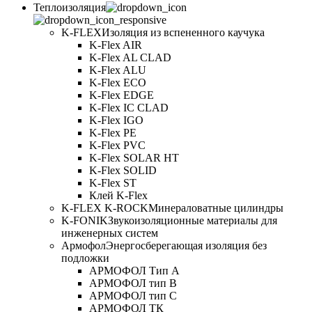
Теплоизоляция
K-FLEX
Изоляция из вспененного каучука
K-Flex AIR
K-Flex AL CLAD
K-Flex ALU
K-Flex ECO
K-Flex EDGE
K-Flex IC CLAD
K-Flex IGO
K-Flex PE
K-Flex PVC
K-Flex SOLAR HT
K-Flex SOLID
K-Flex ST
Клей K-Flex
K-FLEX K-ROCK
Минераловатные цилиндры
K-FONIK
Звукоизоляционные материалы для
инженерных систем
Армофол
Энергосберегающая изоляция без
подложки
АРМОФОЛ Тип А
АРМОФОЛ тип В
АРМОФОЛ тип C
АРМОФОЛ ТК