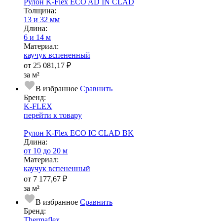
Рулон K-Flex ECO AD IN CLAD
Тол­щи­на:
13 и 32 мм
Длина:
6 и 14 м
Ма­­те­­ри­­ал:
каучук вспененный
от
25 081,17 ₽
за м²
В избранное
Сравнить
Бренд:
K-FLEX
перейти к товару
Рулон K-Flex ECO IC CLAD BK
Длина:
от 10 до 20 м
Ма­­те­­ри­­ал:
каучук вспененный
от
7 177,67 ₽
за м²
В избранное
Сравнить
Бренд:
Thermaflex