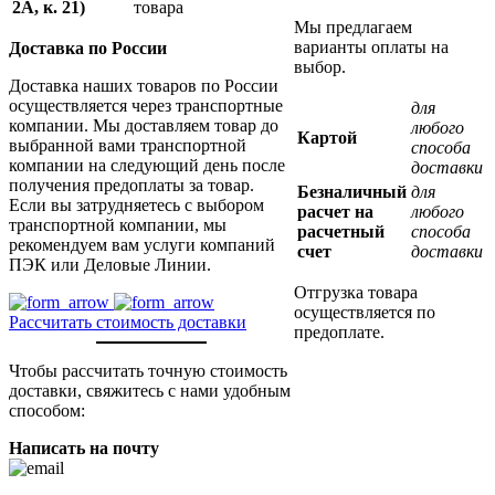
2А, к. 21)
товара
Мы предлагаем
варианты оплаты на
Доставка по России
выбор.
Доставка наших товаров по России
осуществляется через транспортные
для
компании. Мы доставляем товар до
любого
Картой
выбранной вами транспортной
способа
компании на следующий день после
доставки
получения предоплаты за товар.
Безналичный
для
Если вы затрудняетесь с выбором
расчет на
любого
транспортной компании, мы
расчетный
способа
рекомендуем вам услуги компаний
счет
доставки
ПЭК или Деловые Линии.
Отгрузка товара
осуществляется по
Рассчитать стоимость доставки
предоплате.
Чтобы рассчитать точную стоимость
доставки, свяжитесь с нами удобным
способом:
Написать на почту