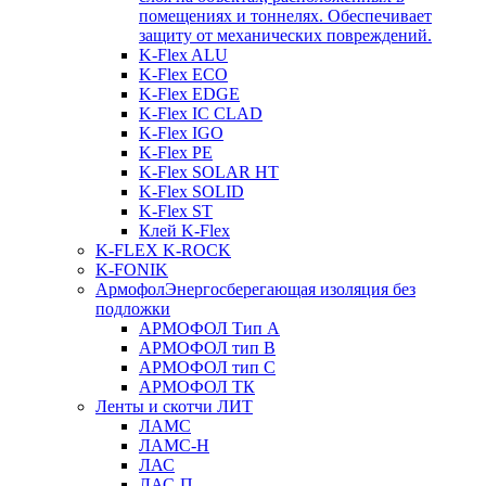
помещениях и тоннелях. Обеспечивает
защиту от механических повреждений.
K-Flex ALU
K-Flex ECO
K-Flex EDGE
K-Flex IC CLAD
K-Flex IGO
K-Flex PE
K-Flex SOLAR HT
K-Flex SOLID
K-Flex ST
Клей K-Flex
K-FLEX K-ROCK
K-FONIK
Армофол
Энергосберегающая изоляция без
подложки
АРМОФОЛ Тип А
АРМОФОЛ тип В
АРМОФОЛ тип C
АРМОФОЛ ТК
Ленты и скотчи ЛИТ
ЛАМС
ЛАМС-Н
ЛАС
ЛАС-П