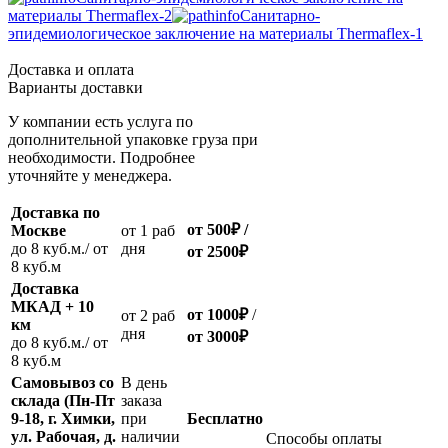
материалы Thermaflex-2
Санитарно-
эпидемиологическое заключение на материалы Thermaflex-1
Доставка и оплата
Варианты доставки
У компании есть услуга по
дополнительной упаковке груза при
необходимости. Подробнее
уточняйте у менеджера.
Доставка по
от 500
₽
/
Москве
oт 1 раб
до 8 куб.м./ от
дня
от 2500
₽
8 куб.м
Доставка
МКАД + 10
от 1000
₽
/
oт 2 раб
км
дня
от
3000
₽
до 8 куб.м./ от
8 куб.м
Самовывоз со
В день
склада (Пн-Пт
заказа
9-18, г. Химки,
при
Бесплатно
ул. Рабочая, д.
наличии
Способы оплаты