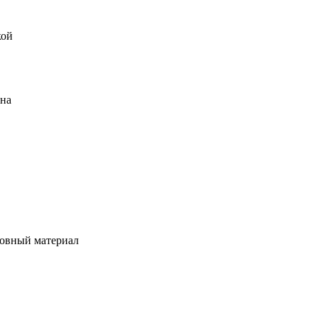
кой
ена
овный материал