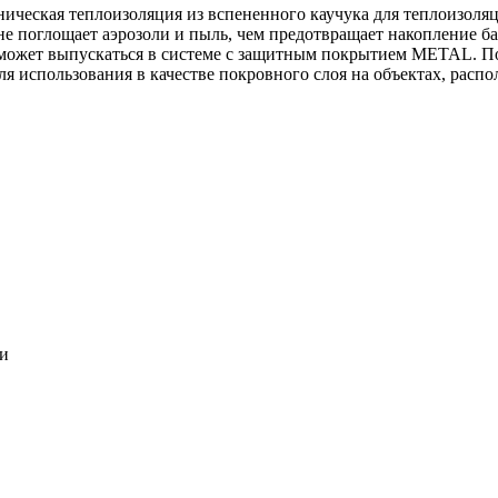
ническая теплоизоляция из вспененного каучука для теплоизоля
 не поглощает аэрозоли и пыль, чем предотвращает накопление ба
может выпускаться в системе c защитным покрытием METAL. По
ля использования в качестве покровного слоя на объектах, расп
ки