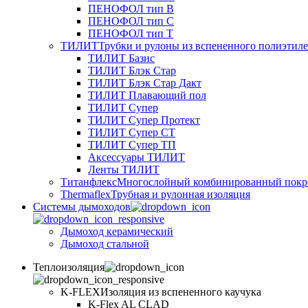
ПЕНОФОЛ тип B
ПЕНОФОЛ тип C
ПЕНОФОЛ тип T
ТИЛИТ
Трубки и рулоны из вспененного полиэтил
ТИЛИТ Базис
ТИЛИТ Блэк Стар
ТИЛИТ Блэк Стар Дакт
ТИЛИТ Плавающий пол
ТИЛИТ Супер
ТИЛИТ Супер Протект
ТИЛИТ Супер СТ
ТИЛИТ Супер ТП
Аксессуары ТИЛИТ
Ленты ТИЛИТ
Титанфлекс
Многослойный комбинированный покр
Thermaflex
Трубная и рулонная изоляция
Cистемы дымоходов
Дымоход керамический
Дымоход стальной
Теплоизоляция
K-FLEX
Изоляция из вспененного каучука
K-Flex AL CLAD