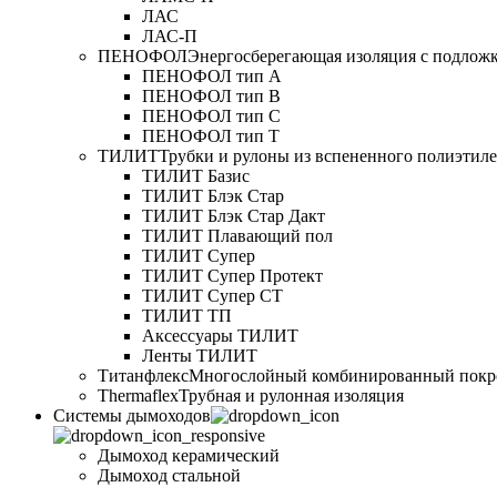
ЛАС
ЛАС-П
ПЕНОФОЛ
Энергосберегающая изоляция с подлож
ПЕНОФОЛ тип А
ПЕНОФОЛ тип B
ПЕНОФОЛ тип C
ПЕНОФОЛ тип T
ТИЛИТ
Трубки и рулоны из вспененного полиэтил
ТИЛИТ Базис
ТИЛИТ Блэк Стар
ТИЛИТ Блэк Стар Дакт
ТИЛИТ Плавающий пол
ТИЛИТ Супер
ТИЛИТ Супер Протект
ТИЛИТ Супер СТ
ТИЛИТ ТП
Аксессуары ТИЛИТ
Ленты ТИЛИТ
Титанфлекс
Многослойный комбинированный покр
Thermaflex
Трубная и рулонная изоляция
Cистемы дымоходов
Дымоход керамический
Дымоход стальной