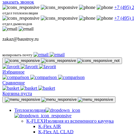
заказать звонок
+7 (495) 
отдел теплоизоляции
+7 (495) 
отдел дымоходов
zakaz@baustroy.ru
копировать почту
Избранное
Сравнение
Корзина пуста
Теплоизоляция
K-FLEX
Изоляция из вспененного каучука
K-Flex AIR
K-Flex AL CLAD