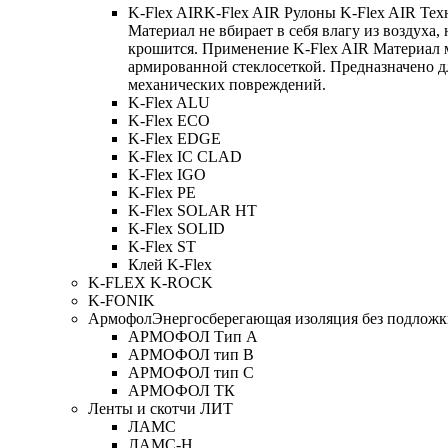
K-Flex AIR
K-Flex AIR Рулоны K-Flex AIR Тех
Материал не вбирает в себя влагу из воздуха,
крошится. Применение K-Flex AIR Материал 
армированной стеклосеткой. Предназначено д
механических повреждений.
K-Flex ALU
K-Flex ECO
K-Flex EDGE
K-Flex IC CLAD
K-Flex IGO
K-Flex PE
K-Flex SOLAR HT
K-Flex SOLID
K-Flex ST
Клей K-Flex
K-FLEX K-ROCK
K-FONIK
Армофол
Энергосберегающая изоляция без подлож
АРМОФОЛ Тип А
АРМОФОЛ тип В
АРМОФОЛ тип C
АРМОФОЛ ТК
Ленты и скотчи ЛИТ
ЛАМС
ЛАМС-Н