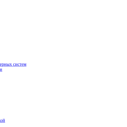
ерных систем
ки
кой