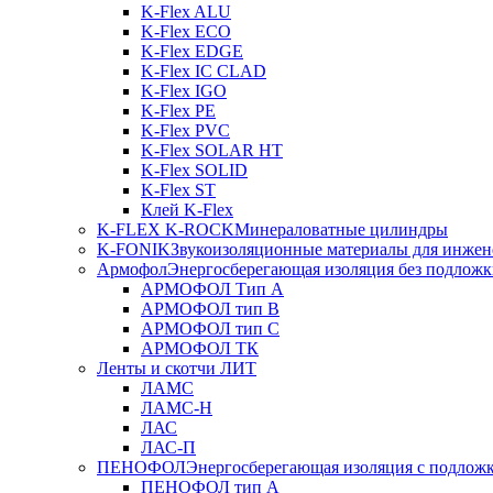
K-Flex ALU
K-Flex ECO
K-Flex EDGE
K-Flex IC CLAD
K-Flex IGO
K-Flex PE
K-Flex PVC
K-Flex SOLAR HT
K-Flex SOLID
K-Flex ST
Клей K-Flex
K-FLEX K-ROCK
Минераловатные цилиндры
K-FONIK
Звукоизоляционные материалы для инжен
Армофол
Энергосберегающая изоляция без подлож
АРМОФОЛ Тип А
АРМОФОЛ тип В
АРМОФОЛ тип C
АРМОФОЛ ТК
Ленты и скотчи ЛИТ
ЛАМС
ЛАМС-Н
ЛАС
ЛАС-П
ПЕНОФОЛ
Энергосберегающая изоляция с подлож
ПЕНОФОЛ тип А