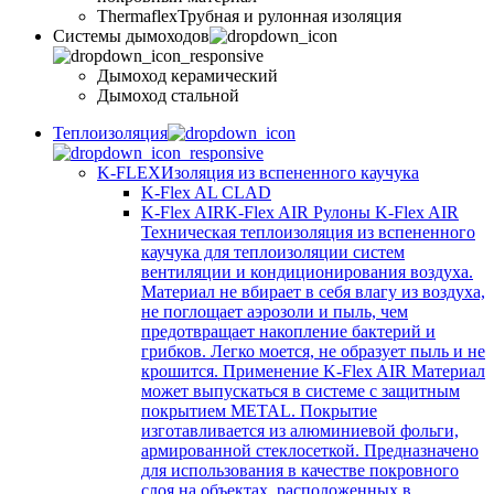
Thermaflex
Трубная и рулонная изоляция
Cистемы дымоходов
Дымоход керамический
Дымоход стальной
Теплоизоляция
K-FLEX
Изоляция из вспененного каучука
K-Flex AL CLAD
K-Flex AIR
K-Flex AIR Рулоны K-Flex AIR
Техническая теплоизоляция из вспененного
каучука для теплоизоляции систем
вентиляции и кондиционирования воздуха.
Материал не вбирает в себя влагу из воздуха,
не поглощает аэрозоли и пыль, чем
предотвращает накопление бактерий и
грибков. Легко моется, не образует пыль и не
крошится. Применение K-Flex AIR Материал
может выпускаться в системе c защитным
покрытием METAL. Покрытие
изготавливается из алюминиевой фольги,
армированной стеклосеткой. Предназначено
для использования в качестве покровного
слоя на объектах, расположенных в