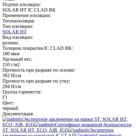
Подтип изоляции:
SOLAR HT IC CLAD BK
Применение изоляции:
Теплоизоляция
Тип изоляции:
SOLAR HT
Вид изоляции:
рулоны
Толщина покрытия IC CLAD BK:
180 мкм
Удельный вес:
210 г/м2
Прочность при разрыве по основе:
392 Н/см
Прочность при разрыве по утку:
294 Н/см
Группа горючести:
Г1
Цвет:
чёрный
Документация
Экспертное заключение на марки ST, SOLAR HT,
ECO, AIR, IGO
Сертификат пожарной безопасности
ST, SOLAR HT, ECO, AIR, IGO
Экспертное
заключение на покрытия IC CLAD
Сертификат