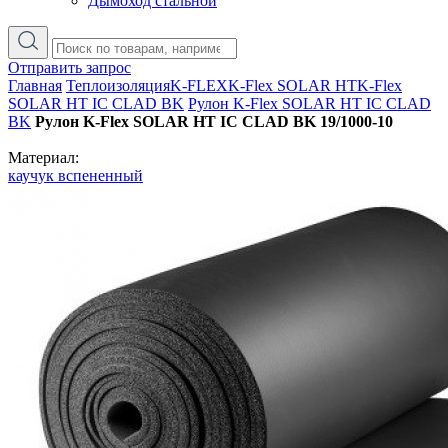
Дымоход стальной
Отправить запрос
Главная
Теплоизоляция
K-FLEX
K-Flex SOLAR HT
K-Flex
SOLAR HT IC CLAD BK
Рулон K-Flex SOLAR HT IC CLAD
BK
Рулон K-Flex SOLAR HT IC CLAD BK 19/1000-10
Материал:
каучук вспененный