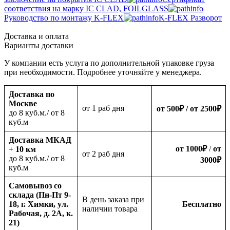
соответствия на марку IC CLAD, FOILGLASS
Руководство по монтажу K-FLEX
K-FLEX Разворот
Доставка и оплата
Варианты доставки
У компании есть услуга по дополнительной упаковке груза
при необходимости. Подробнее уточняйте у менеджера.
Доставка по
Москве
oт 1 раб дня
от 500
₽
/ от 2500
₽
до 8 куб.м./ от 8
куб.м
Доставка МКАД
от 1000
₽
/
от
+ 10 км
oт 2 раб дня
до 8 куб.м./ от 8
3000
₽
куб.м
Самовывоз со
склада (Пн-Пт 9-
В день заказа при
18, г. Химки, ул.
Бесплатно
наличии товара
Рабочая, д. 2А, к.
21)