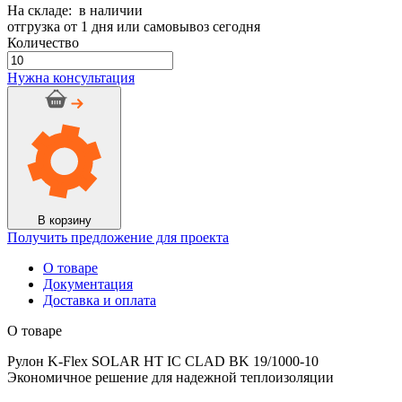
На складе: в наличии
отгрузка от 1 дня или самовывоз сегодня
Количество
Количество
товара
Нужна консультация
Рулон
K-
Flex
SOLAR
HT
IC
CLAD
BK
19/1000-
В корзину
10
Получить предложение для проекта
О товаре
Документация
Доставка и оплата
О товаре
Рулон K-Flex SOLAR HT IC CLAD BK 19/1000-10
Экономичное решение для надежной теплоизоляции