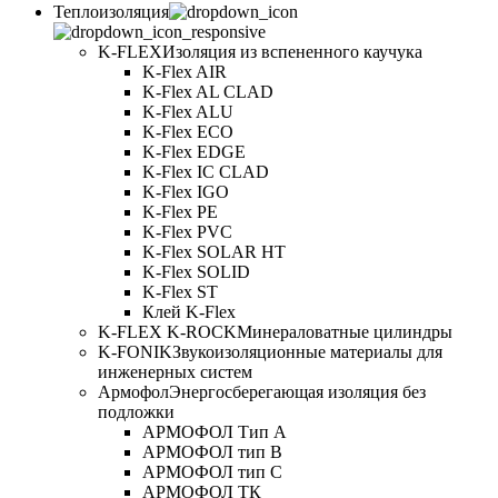
Теплоизоляция
K-FLEX
Изоляция из вспененного каучука
K-Flex AIR
K-Flex AL CLAD
K-Flex ALU
K-Flex ECO
K-Flex EDGE
K-Flex IC CLAD
K-Flex IGO
K-Flex PE
K-Flex PVC
K-Flex SOLAR HT
K-Flex SOLID
K-Flex ST
Клей K-Flex
K-FLEX K-ROCK
Минераловатные цилиндры
K-FONIK
Звукоизоляционные материалы для
инженерных систем
Армофол
Энергосберегающая изоляция без
подложки
АРМОФОЛ Тип А
АРМОФОЛ тип В
АРМОФОЛ тип C
АРМОФОЛ ТК