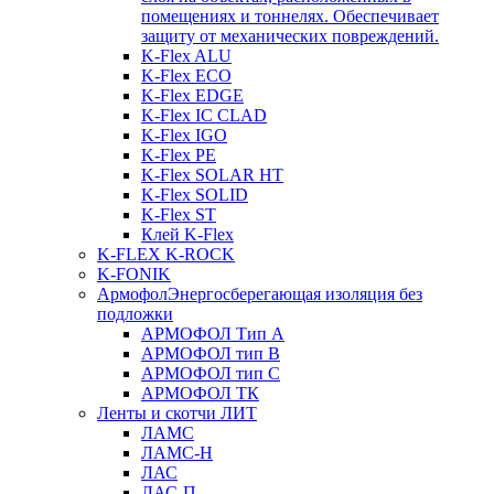
помещениях и тоннелях. Обеспечивает
защиту от механических повреждений.
K-Flex ALU
K-Flex ECO
K-Flex EDGE
K-Flex IC CLAD
K-Flex IGO
K-Flex PE
K-Flex SOLAR HT
K-Flex SOLID
K-Flex ST
Клей K-Flex
K-FLEX K-ROCK
K-FONIK
Армофол
Энергосберегающая изоляция без
подложки
АРМОФОЛ Тип А
АРМОФОЛ тип В
АРМОФОЛ тип C
АРМОФОЛ ТК
Ленты и скотчи ЛИТ
ЛАМС
ЛАМС-Н
ЛАС
ЛАС-П