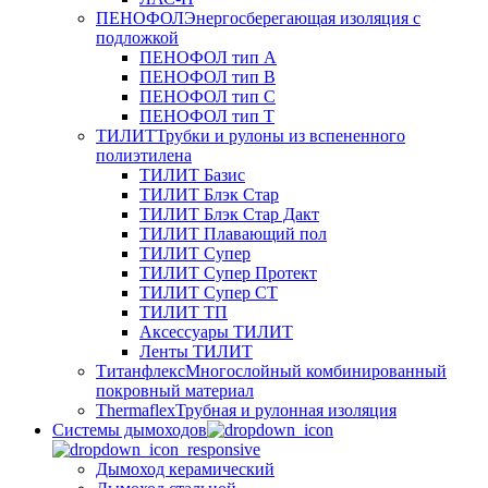
ПЕНОФОЛ
Энергосберегающая изоляция с
подложкой
ПЕНОФОЛ тип А
ПЕНОФОЛ тип B
ПЕНОФОЛ тип C
ПЕНОФОЛ тип T
ТИЛИТ
Трубки и рулоны из вспененного
полиэтилена
ТИЛИТ Базис
ТИЛИТ Блэк Стар
ТИЛИТ Блэк Стар Дакт
ТИЛИТ Плавающий пол
ТИЛИТ Супер
ТИЛИТ Супер Протект
ТИЛИТ Супер СТ
ТИЛИТ ТП
Аксессуары ТИЛИТ
Ленты ТИЛИТ
Титанфлекс
Многослойный комбинированный
покровный материал
Thermaflex
Трубная и рулонная изоляция
Cистемы дымоходов
Дымоход керамический