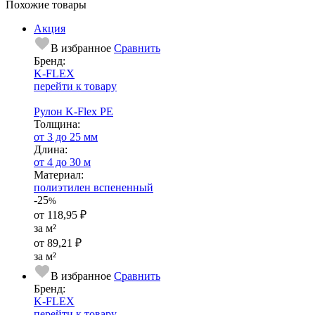
Похожие товары
Акция
В избранное
Сравнить
Бренд:
K-FLEX
перейти к товару
Рулон K-Flex PE
Тол­щи­на:
от 3 до 25 мм
Длина:
от 4 до 30 м
Ма­­те­­ри­­ал:
полиэтилен вспененный
-25
%
от
118,95 ₽
за м²
от
89,21 ₽
за м²
В избранное
Сравнить
Бренд:
K-FLEX
перейти к товару