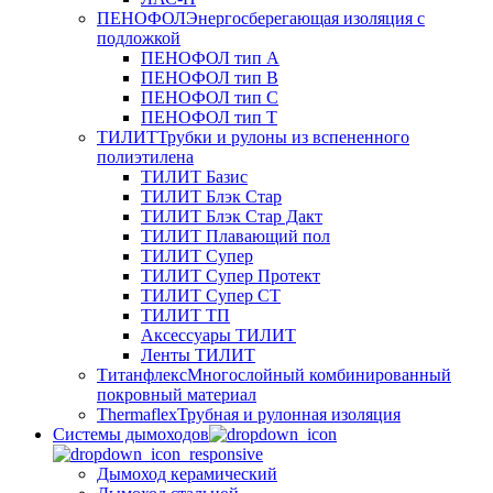
ПЕНОФОЛ
Энергосберегающая изоляция с
подложкой
ПЕНОФОЛ тип А
ПЕНОФОЛ тип B
ПЕНОФОЛ тип C
ПЕНОФОЛ тип T
ТИЛИТ
Трубки и рулоны из вспененного
полиэтилена
ТИЛИТ Базис
ТИЛИТ Блэк Стар
ТИЛИТ Блэк Стар Дакт
ТИЛИТ Плавающий пол
ТИЛИТ Супер
ТИЛИТ Супер Протект
ТИЛИТ Супер СТ
ТИЛИТ ТП
Аксессуары ТИЛИТ
Ленты ТИЛИТ
Титанфлекс
Многослойный комбинированный
покровный материал
Thermaflex
Трубная и рулонная изоляция
Cистемы дымоходов
Дымоход керамический