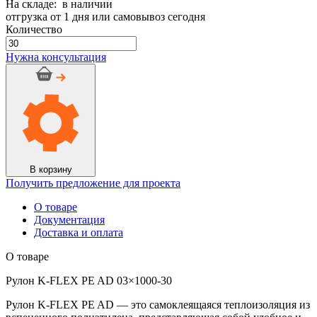
На складе: в наличии
отгрузка от 1 дня или самовывоз сегодня
Количество
Количество
товара
Нужна консультация
Рулон
K-
FLEX
PE
AD
03x1000-
30
В корзину
Получить предложение для проекта
О товаре
Документация
Доставка и оплата
О товаре
Рулон K-FLEX PE AD 03×1000-30
Рулон K-FLEX PE AD — это самоклеящаяся теплоизоляция из