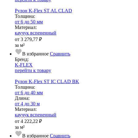
Рулон K-Flex ST AL CLAD
Тол­щи­на:
от 6 до 50 мм
Ма­­те­­ри­­ал:
каучук вспененный
от
3 279,77 ₽
за м²
В избранное
Сравнить
Бренд:
K-FLEX
перейти к товару
Рулон K-Flex ST IC CLAD BK
Тол­щи­на:
от 6 до 40 мм
Длина:
от 4 до 30 м
Ма­­те­­ри­­ал:
каучук вспененный
от
4 222,22 ₽
за м²
В избранное
Сравнить