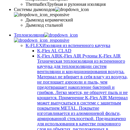
Thermaflex
Трубная и рулонная изоляция
Cистемы дымоходов
Дымоход керамический
Дымоход стальной
Теплоизоляция
K-FLEX
Изоляция из вспененного каучука
K-Flex AL CLAD
K-Flex AIR
K-Flex AIR Рулоны K-Flex AIR
Техническая теплоизоляция из вспененного
каучука для теплоизоляции систем
вентиляции и кондиционирования воздуха.
Материал не вбирает в себя влагу из воздуха,
не поглощает аэрозоли и пыль, чем
предотвращает накопление бактерий и
грибков. Легко моется, не образует пыль и не
крошится. Применение K-Flex AIR Материал
может выпускаться в системе c защитным
покрытием METAL. Покрытие
изготавливается из алюминиевой фольги,
армированной стеклосеткой. Предназначено
для использования в качестве покровного
слоя на объектах, расположенных в