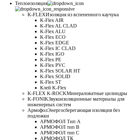
Теплоизоляция
K-FLEX
Изоляция из вспененного каучука
K-Flex AIR
K-Flex AL CLAD
K-Flex ALU
K-Flex ECO
K-Flex EDGE
K-Flex IC CLAD
K-Flex IGO
K-Flex PE
K-Flex PVC
K-Flex SOLAR HT
K-Flex SOLID
K-Flex ST
Клей K-Flex
K-FLEX K-ROCK
Минераловатные цилиндры
K-FONIK
Звукоизоляционные материалы для
инженерных систем
Армофол
Энергосберегающая изоляция без
подложки
АРМОФОЛ Тип А
АРМОФОЛ тип В
АРМОФОЛ тип C
АРМОФОЛ ТК