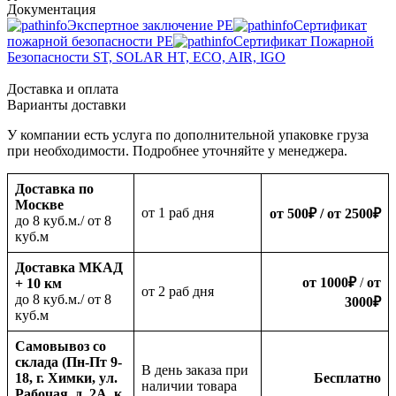
Документация
Экспертное заключение PE
Сертификат
пожарной безопасности PE
Сертификат Пожарной
Безопасности ST, SOLAR HT, ECO, AIR, IGO
Доставка и оплата
Варианты доставки
У компании есть услуга по дополнительной упаковке груза
при необходимости. Подробнее уточняйте у менеджера.
Доставка по
Москве
oт 1 раб дня
от 500
₽
/ от 2500
₽
до 8 куб.м./ от 8
куб.м
Доставка МКАД
от 1000
₽
/
от
+ 10 км
oт 2 раб дня
до 8 куб.м./ от 8
3000
₽
куб.м
Самовывоз со
склада (Пн-Пт 9-
В день заказа при
18, г. Химки, ул.
Бесплатно
наличии товара
Рабочая, д. 2А, к.