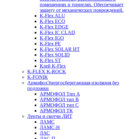
помещениях и тоннелях. Обеспечивает
защиту от механических повреждений.
K-Flex ALU
K-Flex ECO
K-Flex EDGE
K-Flex IC CLAD
K-Flex IGO
K-Flex PE
K-Flex SOLAR HT
K-Flex SOLID
K-Flex ST
Клей K-Flex
K-FLEX K-ROCK
K-FONIK
Армофол
Энергосберегающая изоляция без
подложки
АРМОФОЛ Тип А
АРМОФОЛ тип В
АРМОФОЛ тип C
АРМОФОЛ ТК
Ленты и скотчи ЛИТ
ЛАМС
ЛАМС-Н
ЛАС
ЛАС-П