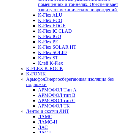
помещениях и тоннелях. Обеспечивает
защиту от механических повреждений.
K-Flex ALU
K-Flex ECO
K-Flex EDGE
K-Flex IC CLAD
K-Flex IGO
K-Flex PE
K-Flex SOLAR HT
K-Flex SOLID
K-Flex ST
Клей K-Flex
K-FLEX K-ROCK
K-FONIK
Армофол
Энергосберегающая изоляция без
подложки
АРМОФОЛ Тип А
АРМОФОЛ тип В
АРМОФОЛ тип C
АРМОФОЛ ТК
Ленты и скотчи ЛИТ
ЛАМС
ЛАМС-Н
ЛАС
ЛАС-П