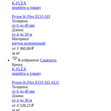
K-FLEX
перейти к товару
Рулон K-Flex ECO AD
Тол­щи­на:
от 6 до 40 мм
Длина:
от 4 до 30 м
Ма­­те­­ри­­ал:
каучук вспененный
от
3 360,08 ₽
за м²
В избранное
Сравнить
Бренд:
K-FLEX
перейти к товару
Рулон K-Flex ECO AD ALU
Тол­щи­на:
от 6 до 40 мм
Длина:
от 4 до 30 м
от
4 528,23 ₽
за м²