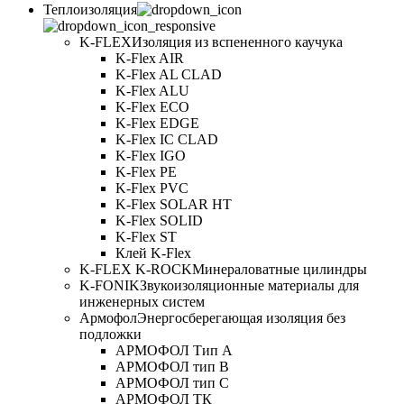
Теплоизоляция
K-FLEX
Изоляция из вспененного каучука
K-Flex AIR
K-Flex AL CLAD
K-Flex ALU
K-Flex ECO
K-Flex EDGE
K-Flex IC CLAD
K-Flex IGO
K-Flex PE
K-Flex PVC
K-Flex SOLAR HT
K-Flex SOLID
K-Flex ST
Клей K-Flex
K-FLEX K-ROCK
Минераловатные цилиндры
K-FONIK
Звукоизоляционные материалы для
инженерных систем
Армофол
Энергосберегающая изоляция без
подложки
АРМОФОЛ Тип А
АРМОФОЛ тип В
АРМОФОЛ тип C
АРМОФОЛ ТК