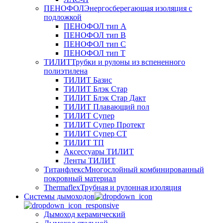
ПЕНОФОЛ
Энергосберегающая изоляция с
подложкой
ПЕНОФОЛ тип А
ПЕНОФОЛ тип B
ПЕНОФОЛ тип C
ПЕНОФОЛ тип T
ТИЛИТ
Трубки и рулоны из вспененного
полиэтилена
ТИЛИТ Базис
ТИЛИТ Блэк Стар
ТИЛИТ Блэк Стар Дакт
ТИЛИТ Плавающий пол
ТИЛИТ Супер
ТИЛИТ Супер Протект
ТИЛИТ Супер СТ
ТИЛИТ ТП
Аксессуары ТИЛИТ
Ленты ТИЛИТ
Титанфлекс
Многослойный комбинированный
покровный материал
Thermaflex
Трубная и рулонная изоляция
Cистемы дымоходов
Дымоход керамический