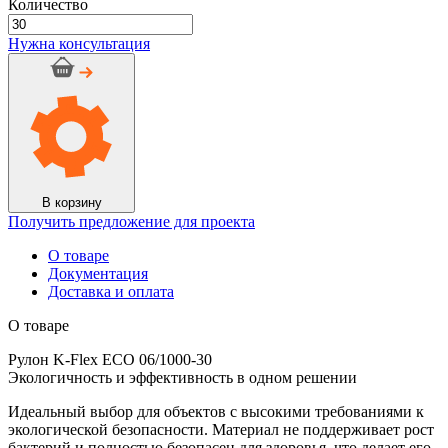
Количество
Количество
товара
Нужна консультация
Рулон
K-
Flex
ECO
06/1000-
30
В корзину
Получить предложение для проекта
О товаре
Документация
Доставка и оплата
О товаре
Рулон K-Flex ECO 06/1000-30
Экологичность и эффективность в одном решении
Идеальный выбор для объектов с высокими требованиями к
экологической безопасности. Материал не поддерживает рост
бактерий и полностью безопасен для здоровья, что делает его