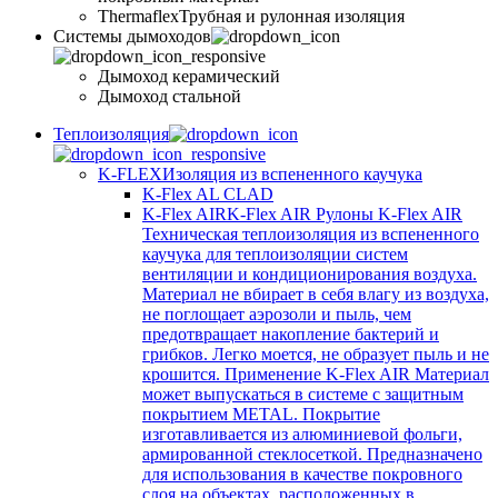
Thermaflex
Трубная и рулонная изоляция
Cистемы дымоходов
Дымоход керамический
Дымоход стальной
Теплоизоляция
K-FLEX
Изоляция из вспененного каучука
K-Flex AL CLAD
K-Flex AIR
K-Flex AIR Рулоны K-Flex AIR
Техническая теплоизоляция из вспененного
каучука для теплоизоляции систем
вентиляции и кондиционирования воздуха.
Материал не вбирает в себя влагу из воздуха,
не поглощает аэрозоли и пыль, чем
предотвращает накопление бактерий и
грибков. Легко моется, не образует пыль и не
крошится. Применение K-Flex AIR Материал
может выпускаться в системе c защитным
покрытием METAL. Покрытие
изготавливается из алюминиевой фольги,
армированной стеклосеткой. Предназначено
для использования в качестве покровного
слоя на объектах, расположенных в