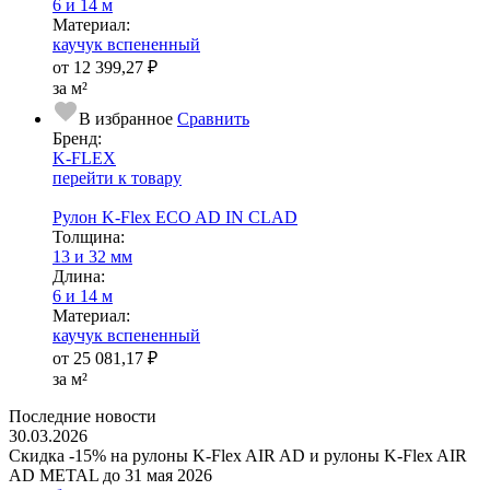
6 и 14 м
Ма­­те­­ри­­ал:
каучук вспененный
от
12 399,27 ₽
за м²
В избранное
Сравнить
Бренд:
K-FLEX
перейти к товару
Рулон K-Flex ECO AD IN CLAD
Тол­щи­на:
13 и 32 мм
Длина:
6 и 14 м
Ма­­те­­ри­­ал:
каучук вспененный
от
25 081,17 ₽
за м²
Последние новости
30.03.2026
Скидка -15% на рулоны K-Flex AIR AD и рулоны K-Flex AIR
AD METAL до 31 мая 2026