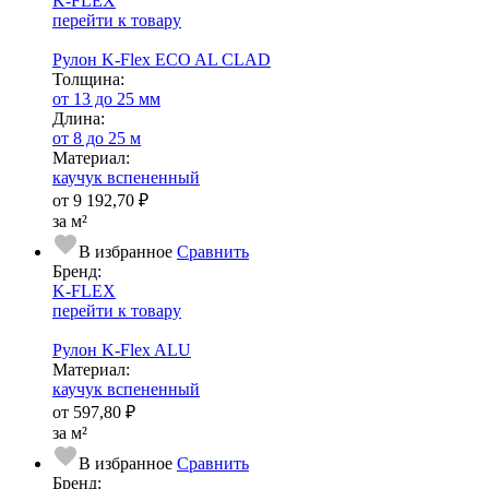
K-FLEX
перейти к товару
Рулон K-Flex ECO AL CLAD
Тол­щи­на:
от 13 до 25 мм
Длина:
от 8 до 25 м
Ма­­те­­ри­­ал:
каучук вспененный
от
9 192,70 ₽
за м²
В избранное
Сравнить
Бренд:
K-FLEX
перейти к товару
Рулон K-Flex ALU
Ма­­те­­ри­­ал:
каучук вспененный
от
597,80 ₽
за м²
В избранное
Сравнить
Бренд: