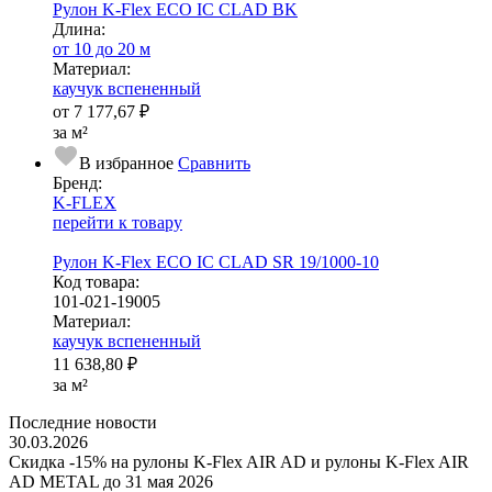
Рулон K-Flex ECO IC CLAD BK
Длина:
от 10 до 20 м
Ма­­те­­ри­­ал:
каучук вспененный
от
7 177,67 ₽
за м²
В избранное
Сравнить
Бренд:
K-FLEX
перейти к товару
Рулон K-Flex ECO IC CLAD SR 19/1000-10
Код товара:
101-021-19005
Ма­­те­­ри­­ал:
каучук вспененный
11 638,80 ₽
за м²
Последние новости
30.03.2026
Скидка -15% на рулоны K-Flex AIR AD и рулоны K-Flex AIR
AD METAL до 31 мая 2026