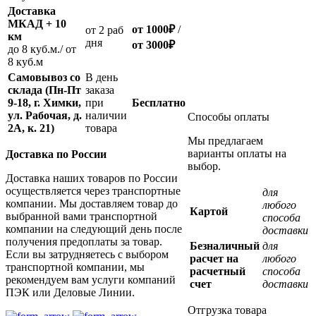
Доставка
МКАД + 10
от 1000
₽
/
oт 2 раб
км
дня
от
3000
₽
до 8 куб.м./ от
8 куб.м
Самовывоз со
В день
склада (Пн-Пт
заказа
9-18, г. Химки,
при
Бесплатно
ул. Рабочая, д.
наличии
Способы оплаты
2А, к. 21)
товара
Мы предлагаем
варианты оплаты на
Доставка по России
выбор.
Доставка наших товаров по России
осуществляется через транспортные
для
компании. Мы доставляем товар до
любого
Картой
выбранной вами транспортной
способа
компании на следующий день после
доставки
получения предоплаты за товар.
Безналичный
для
Если вы затрудняетесь с выбором
расчет на
любого
транспортной компании, мы
расчетный
способа
рекомендуем вам услуги компаний
счет
доставки
ПЭК или Деловые Линии.
Отгрузка товара