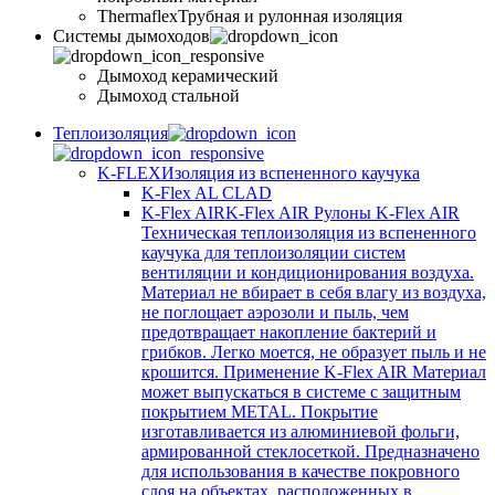
Thermaflex
Трубная и рулонная изоляция
Cистемы дымоходов
Дымоход керамический
Дымоход стальной
Теплоизоляция
K-FLEX
Изоляция из вспененного каучука
K-Flex AL CLAD
K-Flex AIR
K-Flex AIR Рулоны K-Flex AIR
Техническая теплоизоляция из вспененного
каучука для теплоизоляции систем
вентиляции и кондиционирования воздуха.
Материал не вбирает в себя влагу из воздуха,
не поглощает аэрозоли и пыль, чем
предотвращает накопление бактерий и
грибков. Легко моется, не образует пыль и не
крошится. Применение K-Flex AIR Материал
может выпускаться в системе c защитным
покрытием METAL. Покрытие
изготавливается из алюминиевой фольги,
армированной стеклосеткой. Предназначено
для использования в качестве покровного
слоя на объектах, расположенных в