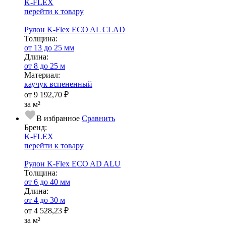
K-FLEX
перейти к товару
Рулон K-Flex ECO AL CLAD
Тол­щи­на:
от 13 до 25 мм
Длина:
от 8 до 25 м
Ма­­те­­ри­­ал:
каучук вспененный
от
9 192,70 ₽
за м²
В избранное
Сравнить
Бренд:
K-FLEX
перейти к товару
Рулон K-Flex ECO AD ALU
Тол­щи­на:
от 6 до 40 мм
Длина:
от 4 до 30 м
от
4 528,23 ₽
за м²