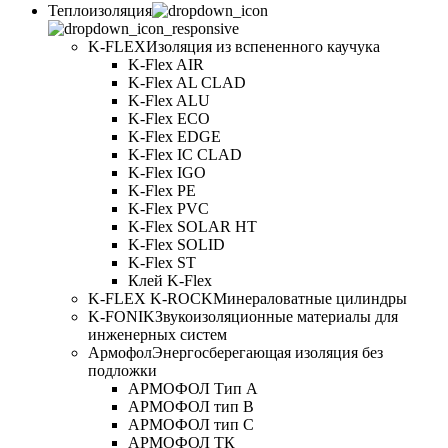
Теплоизоляция
K-FLEX
Изоляция из вспененного каучука
K-Flex AIR
K-Flex AL CLAD
K-Flex ALU
K-Flex ECO
K-Flex EDGE
K-Flex IC CLAD
K-Flex IGO
K-Flex PE
K-Flex PVC
K-Flex SOLAR HT
K-Flex SOLID
K-Flex ST
Клей K-Flex
K-FLEX K-ROCK
Минераловатные цилиндры
K-FONIK
Звукоизоляционные материалы для
инженерных систем
Армофол
Энергосберегающая изоляция без
подложки
АРМОФОЛ Тип А
АРМОФОЛ тип В
АРМОФОЛ тип C
АРМОФОЛ ТК