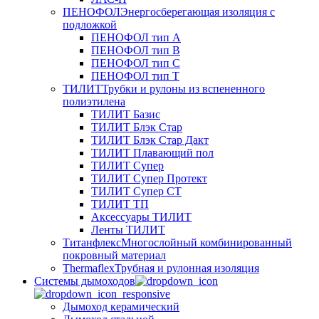
ПЕНОФОЛ
Энергосберегающая изоляция с
подложкой
ПЕНОФОЛ тип А
ПЕНОФОЛ тип B
ПЕНОФОЛ тип C
ПЕНОФОЛ тип T
ТИЛИТ
Трубки и рулоны из вспененного
полиэтилена
ТИЛИТ Базис
ТИЛИТ Блэк Стар
ТИЛИТ Блэк Стар Дакт
ТИЛИТ Плавающий пол
ТИЛИТ Супер
ТИЛИТ Супер Протект
ТИЛИТ Супер СТ
ТИЛИТ ТП
Аксессуары ТИЛИТ
Ленты ТИЛИТ
Титанфлекс
Многослойный комбинированный
покровный материал
Thermaflex
Трубная и рулонная изоляция
Cистемы дымоходов
Дымоход керамический