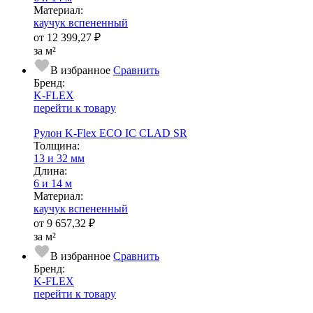
Ма­­те­­ри­­ал:
каучук вспененный
от
12 399,27 ₽
за м²
В избранное
Сравнить
Бренд:
K-FLEX
перейти к товару
Рулон K-Flex ECO IC CLAD SR
Тол­щи­на:
13 и 32 мм
Длина:
6 и 14 м
Ма­­те­­ри­­ал:
каучук вспененный
от
9 657,32 ₽
за м²
В избранное
Сравнить
Бренд:
K-FLEX
перейти к товару