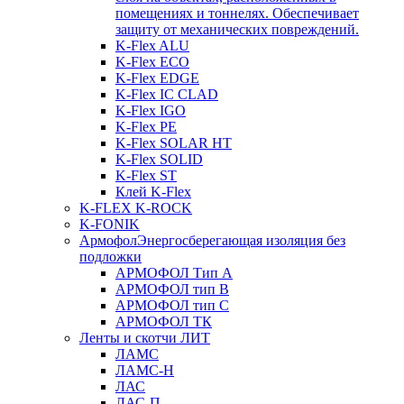
помещениях и тоннелях. Обеспечивает
защиту от механических повреждений.
K-Flex ALU
K-Flex ECO
K-Flex EDGE
K-Flex IC CLAD
K-Flex IGO
K-Flex PE
K-Flex SOLAR HT
K-Flex SOLID
K-Flex ST
Клей K-Flex
K-FLEX K-ROCK
K-FONIK
Армофол
Энергосберегающая изоляция без
подложки
АРМОФОЛ Тип А
АРМОФОЛ тип В
АРМОФОЛ тип C
АРМОФОЛ ТК
Ленты и скотчи ЛИТ
ЛАМС
ЛАМС-Н
ЛАС
ЛАС-П