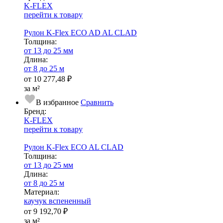
K-FLEX
перейти к товару
Рулон K-Flex ECO AD AL CLAD
Тол­щи­на:
от 13 до 25 мм
Длина:
от 8 до 25 м
от
10 277,48 ₽
за м²
В избранное
Сравнить
Бренд:
K-FLEX
перейти к товару
Рулон K-Flex ECO AL CLAD
Тол­щи­на:
от 13 до 25 мм
Длина:
от 8 до 25 м
Ма­­те­­ри­­ал:
каучук вспененный
от
9 192,70 ₽
за м²