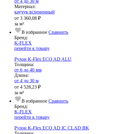
от 4 до 30 м
Ма­­те­­ри­­ал:
каучук вспененный
от
3 360,08 ₽
за м²
В избранное
Сравнить
Бренд:
K-FLEX
перейти к товару
Рулон K-Flex ECO AD ALU
Тол­щи­на:
от 6 до 40 мм
Длина:
от 4 до 30 м
от
4 528,23 ₽
за м²
В избранное
Сравнить
Бренд:
K-FLEX
перейти к товару
Рулон K-Flex ECO AD IC CLAD BK
Тол­щи­на: