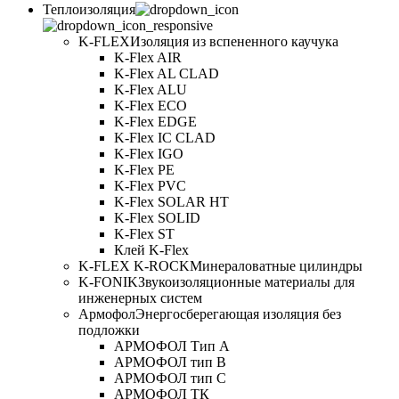
Теплоизоляция
K-FLEX
Изоляция из вспененного каучука
K-Flex AIR
K-Flex AL CLAD
K-Flex ALU
K-Flex ECO
K-Flex EDGE
K-Flex IC CLAD
K-Flex IGO
K-Flex PE
K-Flex PVC
K-Flex SOLAR HT
K-Flex SOLID
K-Flex ST
Клей K-Flex
K-FLEX K-ROCK
Минераловатные цилиндры
K-FONIK
Звукоизоляционные материалы для
инженерных систем
Армофол
Энергосберегающая изоляция без
подложки
АРМОФОЛ Тип А
АРМОФОЛ тип В
АРМОФОЛ тип C
АРМОФОЛ ТК