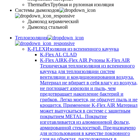
Thermaflex
Трубная и рулонная изоляция
Cистемы дымоходов
Дымоход керамический
Дымоход стальной
Теплоизоляция
K-FLEX
Изоляция из вспененного каучука
K-Flex AL CLAD
K-Flex AIR
K-Flex AIR Рулоны K-Flex AIR
Техническая теплоизоляция из вспененного
каучука для теплоизоляции систем
вентиляции и кондиционирования воздуха.
Материал не вбирает в себя влагу из воздуха,
не поглощает аэрозоли и пыль, чем
предотвращает накопление бактерий и
грибков. Легко моется, не образует пыль и не
крошится. Применение K-Flex AIR Материал
может выпускаться в системе c защитным
покрытием METAL. Покрытие
изготавливается из алюминиевой фольги,
армированной стеклосеткой. Предназначено
для использования в качестве покровного
слоя на объектах, расположенных в