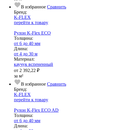
В избранное
Сравнить
Бренд:
K-FLEX
перейти к товару
Рулон K-Flex ECO
Тол­щи­на:
от 6 до 40 мм
Длина:
от 4 до 30 м
Ма­­те­­ри­­ал:
каучук вспененный
от
2 392,22 ₽
за м²
В избранное
Сравнить
Бренд:
K-FLEX
перейти к товару
Рулон K-Flex ECO AD
Тол­щи­на:
от 6 до 40 мм
Длина: