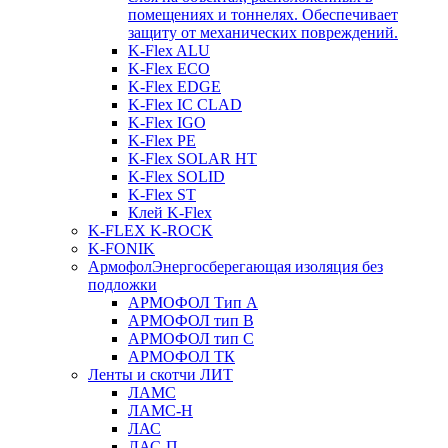
помещениях и тоннелях. Обеспечивает
защиту от механических повреждений.
K-Flex ALU
K-Flex ECO
K-Flex EDGE
K-Flex IC CLAD
K-Flex IGO
K-Flex PE
K-Flex SOLAR HT
K-Flex SOLID
K-Flex ST
Клей K-Flex
K-FLEX K-ROCK
K-FONIK
Армофол
Энергосберегающая изоляция без
подложки
АРМОФОЛ Тип А
АРМОФОЛ тип В
АРМОФОЛ тип C
АРМОФОЛ ТК
Ленты и скотчи ЛИТ
ЛАМС
ЛАМС-Н
ЛАС
ЛАС-П