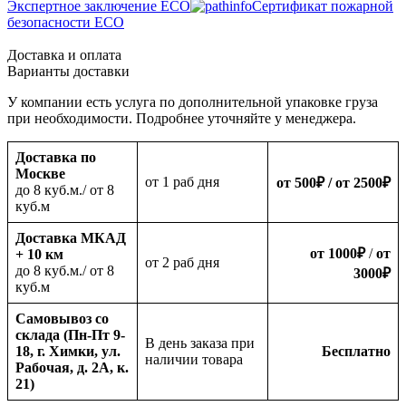
Экспертное заключение ECO
Сертификат пожарной
безопасности ECO
Доставка и оплата
Варианты доставки
У компании есть услуга по дополнительной упаковке груза
при необходимости. Подробнее уточняйте у менеджера.
Доставка по
Москве
oт 1 раб дня
от 500
₽
/ от 2500
₽
до 8 куб.м./ от 8
куб.м
Доставка МКАД
от 1000
₽
/
от
+ 10 км
oт 2 раб дня
до 8 куб.м./ от 8
3000
₽
куб.м
Самовывоз со
склада (Пн-Пт 9-
В день заказа при
18, г. Химки, ул.
Бесплатно
наличии товара
Рабочая, д. 2А, к.
21)