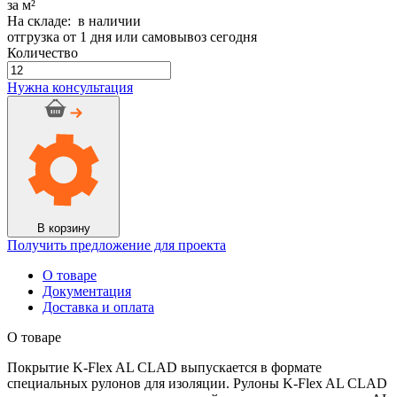
за м²
На складе: в наличии
отгрузка от 1 дня или самовывоз сегодня
Количество
Количество
товара
Нужна консультация
Рулон
K-
Flex
ECO
AD
AL
CLAD
16/1000-
12
В корзину
Получить предложение для проекта
О товаре
Документация
Доставка и оплата
О товаре
Покрытие K-Flex AL CLAD выпускается в формате
специальных рулонов для изоляции. Рулоны K-Flex AL CLAD