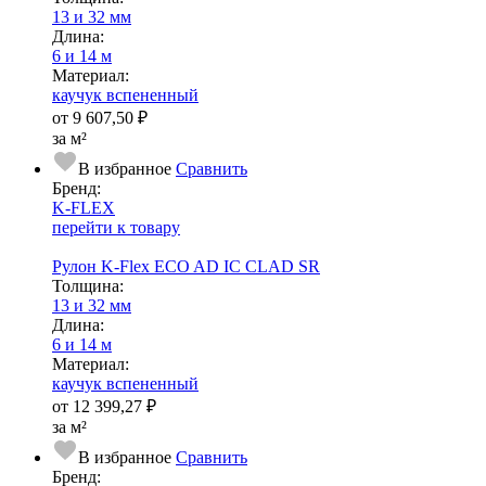
13 и 32 мм
Длина:
6 и 14 м
Ма­­те­­ри­­ал:
каучук вспененный
от
9 607,50 ₽
за м²
В избранное
Сравнить
Бренд:
K-FLEX
перейти к товару
Рулон K-Flex ECO AD IC CLAD SR
Тол­щи­на:
13 и 32 мм
Длина:
6 и 14 м
Ма­­те­­ри­­ал:
каучук вспененный
от
12 399,27 ₽
за м²
В избранное
Сравнить
Бренд: