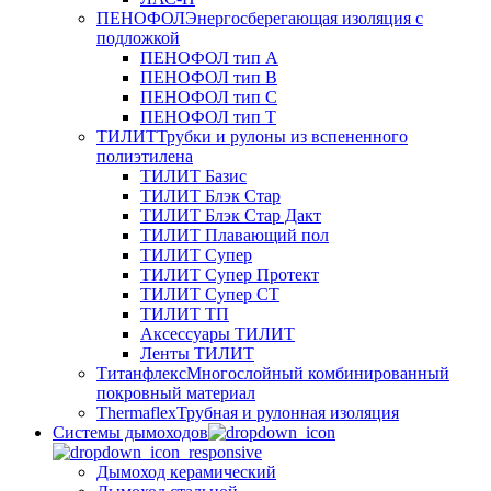
ПЕНОФОЛ
Энергосберегающая изоляция с
подложкой
ПЕНОФОЛ тип А
ПЕНОФОЛ тип B
ПЕНОФОЛ тип C
ПЕНОФОЛ тип T
ТИЛИТ
Трубки и рулоны из вспененного
полиэтилена
ТИЛИТ Базис
ТИЛИТ Блэк Стар
ТИЛИТ Блэк Стар Дакт
ТИЛИТ Плавающий пол
ТИЛИТ Супер
ТИЛИТ Супер Протект
ТИЛИТ Супер СТ
ТИЛИТ ТП
Аксессуары ТИЛИТ
Ленты ТИЛИТ
Титанфлекс
Многослойный комбинированный
покровный материал
Thermaflex
Трубная и рулонная изоляция
Cистемы дымоходов
Дымоход керамический