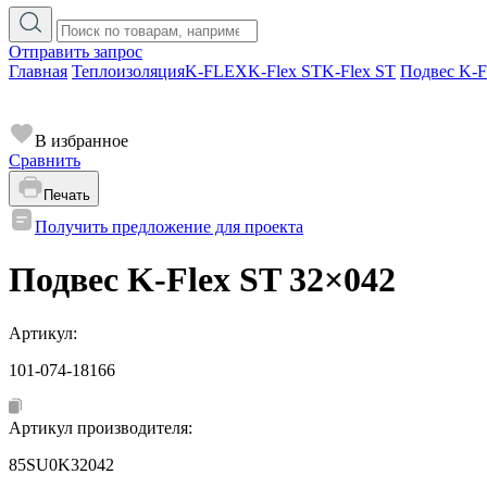
Отправить запрос
Главная
Теплоизоляция
K-FLEX
K-Flex ST
K-Flex ST
Подвес K-F
В избранное
Сравнить
Печать
Получить предложение для проекта
Подвес K-Flex ST 32×042
Артикул:
101-074-18166
Артикул производителя:
85SU0K32042