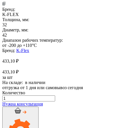
Бренд:
K-FLEX
Толщина, мм:
32
Диаметр, мм:
42
Диапазон рабочих температур:
от -200 до +110°C
Бренд:
K-Flex
433,10
₽
433,10 ₽
за шт
На складе: в наличии
отгрузка от 1 дня или самовывоз сегодня
Количество
Количество
товара
Нужна консультация
Подвес
K-
Flex
ST