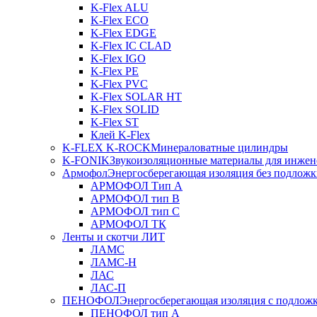
K-Flex ALU
K-Flex ECO
K-Flex EDGE
K-Flex IC CLAD
K-Flex IGO
K-Flex PE
K-Flex PVC
K-Flex SOLAR HT
K-Flex SOLID
K-Flex ST
Клей K-Flex
K-FLEX K-ROCK
Минераловатные цилиндры
K-FONIK
Звукоизоляционные материалы для инжен
Армофол
Энергосберегающая изоляция без подлож
АРМОФОЛ Тип А
АРМОФОЛ тип В
АРМОФОЛ тип C
АРМОФОЛ ТК
Ленты и скотчи ЛИТ
ЛАМС
ЛАМС-Н
ЛАС
ЛАС-П
ПЕНОФОЛ
Энергосберегающая изоляция с подлож
ПЕНОФОЛ тип А