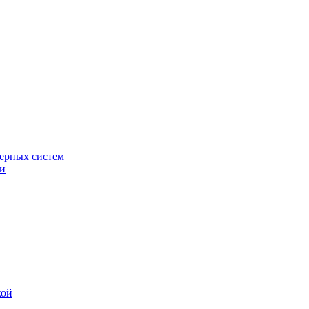
ерных систем
ки
кой