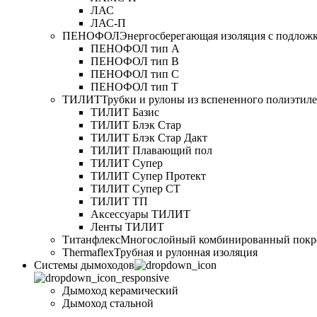
ЛАС
ЛАС-П
ПЕНОФОЛ
Энергосберегающая изоляция с подлож
ПЕНОФОЛ тип А
ПЕНОФОЛ тип B
ПЕНОФОЛ тип C
ПЕНОФОЛ тип T
ТИЛИТ
Трубки и рулоны из вспененного полиэтил
ТИЛИТ Базис
ТИЛИТ Блэк Стар
ТИЛИТ Блэк Стар Дакт
ТИЛИТ Плавающий пол
ТИЛИТ Супер
ТИЛИТ Супер Протект
ТИЛИТ Супер СТ
ТИЛИТ ТП
Аксессуары ТИЛИТ
Ленты ТИЛИТ
Титанфлекс
Многослойный комбинированный покр
Thermaflex
Трубная и рулонная изоляция
Cистемы дымоходов
Дымоход керамический
Дымоход стальной