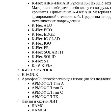
K-Flex AIR
K-Flex AIR Рулоны K-Flex AIR Тех
Материал не вбирает в себя влагу из воздуха,
крошится. Применение K-Flex AIR Материал 
армированной стеклосеткой. Предназначено д
механических повреждений.
K-Flex ALU
K-Flex ECO
K-Flex EDGE
K-Flex IC CLAD
K-Flex IGO
K-Flex PE
K-Flex SOLAR HT
K-Flex SOLID
K-Flex ST
Клей K-Flex
K-FLEX K-ROCK
K-FONIK
Армофол
Энергосберегающая изоляция без подлож
АРМОФОЛ Тип А
АРМОФОЛ тип В
АРМОФОЛ тип C
АРМОФОЛ ТК
Ленты и скотчи ЛИТ
ЛАМС
ЛАМС-Н