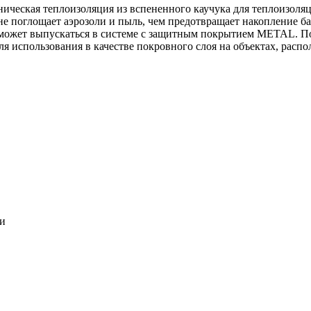
ническая теплоизоляция из вспененного каучука для теплоизоля
 не поглощает аэрозоли и пыль, чем предотвращает накопление ба
может выпускаться в системе c защитным покрытием METAL. По
ля использования в качестве покровного слоя на объектах, расп
ки