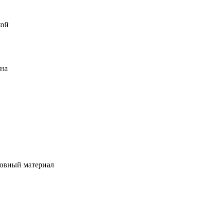
кой
ена
овный материал