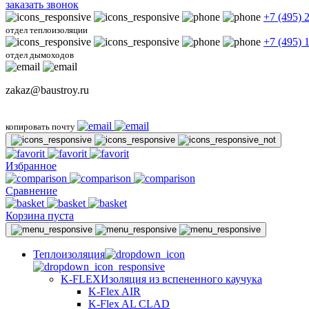
заказать звонок
+7 (495) 
отдел теплоизоляции
+7 (495) 
отдел дымоходов
zakaz@baustroy.ru
копировать почту
Избранное
Сравнение
Корзина пуста
Теплоизоляция
K-FLEX
Изоляция из вспененного каучука
K-Flex AIR
K-Flex AL CLAD