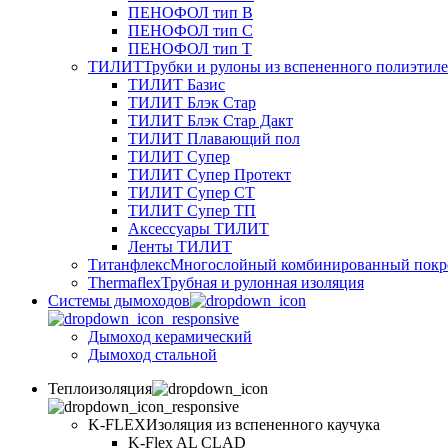
ПЕНОФОЛ тип B
ПЕНОФОЛ тип C
ПЕНОФОЛ тип T
ТИЛИТ
Трубки и рулоны из вспененного полиэтил
ТИЛИТ Базис
ТИЛИТ Блэк Стар
ТИЛИТ Блэк Стар Дакт
ТИЛИТ Плавающий пол
ТИЛИТ Супер
ТИЛИТ Супер Протект
ТИЛИТ Супер СТ
ТИЛИТ Супер ТП
Аксессуары ТИЛИТ
Ленты ТИЛИТ
Титанфлекс
Многослойный комбинированный покр
Thermaflex
Трубная и рулонная изоляция
Cистемы дымоходов
Дымоход керамический
Дымоход стальной
Теплоизоляция
K-FLEX
Изоляция из вспененного каучука
K-Flex AL CLAD