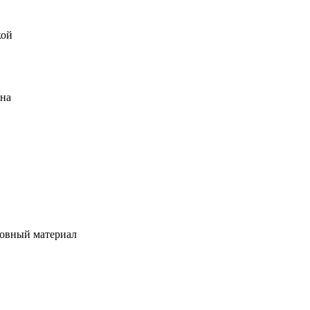
кой
ена
овный материал