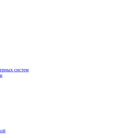
ерных систем
ки
кой