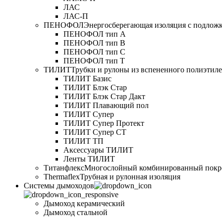
ЛАС
ЛАС-П
ПЕНОФОЛ
Энергосберегающая изоляция с подлож
ПЕНОФОЛ тип А
ПЕНОФОЛ тип B
ПЕНОФОЛ тип C
ПЕНОФОЛ тип T
ТИЛИТ
Трубки и рулоны из вспененного полиэтил
ТИЛИТ Базис
ТИЛИТ Блэк Стар
ТИЛИТ Блэк Стар Дакт
ТИЛИТ Плавающий пол
ТИЛИТ Супер
ТИЛИТ Супер Протект
ТИЛИТ Супер СТ
ТИЛИТ ТП
Аксессуары ТИЛИТ
Ленты ТИЛИТ
Титанфлекс
Многослойный комбинированный покр
Thermaflex
Трубная и рулонная изоляция
Cистемы дымоходов
Дымоход керамический
Дымоход стальной