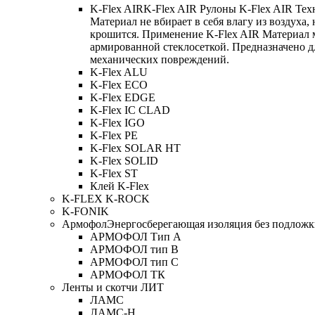
K-Flex AIR
K-Flex AIR Рулоны K-Flex AIR Тех
Материал не вбирает в себя влагу из воздуха,
крошится. Применение K-Flex AIR Материал 
армированной стеклосеткой. Предназначено д
механических повреждений.
K-Flex ALU
K-Flex ECO
K-Flex EDGE
K-Flex IC CLAD
K-Flex IGO
K-Flex PE
K-Flex SOLAR HT
K-Flex SOLID
K-Flex ST
Клей K-Flex
K-FLEX K-ROCK
K-FONIK
Армофол
Энергосберегающая изоляция без подлож
АРМОФОЛ Тип А
АРМОФОЛ тип В
АРМОФОЛ тип C
АРМОФОЛ ТК
Ленты и скотчи ЛИТ
ЛАМС
ЛАМС-Н