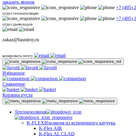
заказать звонок
+7 (495) 
отдел теплоизоляции
+7 (495) 
отдел дымоходов
zakaz@baustroy.ru
копировать почту
Избранное
Сравнение
Корзина пуста
Теплоизоляция
K-FLEX
Изоляция из вспененного каучука
K-Flex AIR
K-Flex AL CLAD