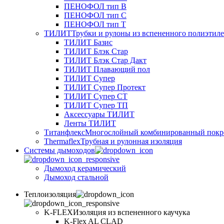
ПЕНОФОЛ тип B
ПЕНОФОЛ тип C
ПЕНОФОЛ тип T
ТИЛИТ
Трубки и рулоны из вспененного полиэтил
ТИЛИТ Базис
ТИЛИТ Блэк Стар
ТИЛИТ Блэк Стар Дакт
ТИЛИТ Плавающий пол
ТИЛИТ Супер
ТИЛИТ Супер Протект
ТИЛИТ Супер СТ
ТИЛИТ Супер ТП
Аксессуары ТИЛИТ
Ленты ТИЛИТ
Титанфлекс
Многослойный комбинированный покр
Thermaflex
Трубная и рулонная изоляция
Cистемы дымоходов
Дымоход керамический
Дымоход стальной
Теплоизоляция
K-FLEX
Изоляция из вспененного каучука
K-Flex AL CLAD