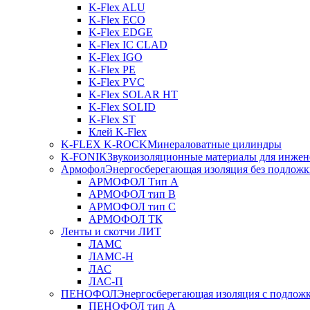
K-Flex ALU
K-Flex ECO
K-Flex EDGE
K-Flex IC CLAD
K-Flex IGO
K-Flex PE
K-Flex PVC
K-Flex SOLAR HT
K-Flex SOLID
K-Flex ST
Клей K-Flex
K-FLEX K-ROCK
Минераловатные цилиндры
K-FONIK
Звукоизоляционные материалы для инжен
Армофол
Энергосберегающая изоляция без подлож
АРМОФОЛ Тип А
АРМОФОЛ тип В
АРМОФОЛ тип C
АРМОФОЛ ТК
Ленты и скотчи ЛИТ
ЛАМС
ЛАМС-Н
ЛАС
ЛАС-П
ПЕНОФОЛ
Энергосберегающая изоляция с подлож
ПЕНОФОЛ тип А