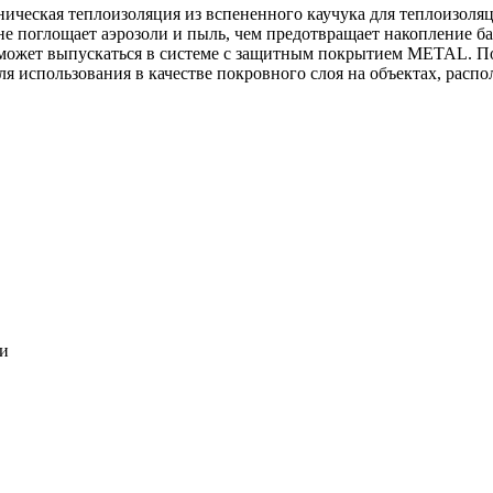
ническая теплоизоляция из вспененного каучука для теплоизоля
 не поглощает аэрозоли и пыль, чем предотвращает накопление ба
может выпускаться в системе c защитным покрытием METAL. По
ля использования в качестве покровного слоя на объектах, расп
ки