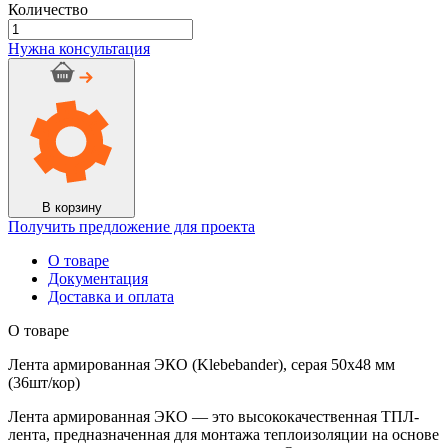
Количество
Количество
товара
Нужна консультация
Лента
армированная
ЭКО
(Klebebander),
серая
50х48
мм
(36шт/
кор)
В корзину
Получить предложение для проекта
О товаре
Документация
Доставка и оплата
О товаре
Лента армированная ЭКО (Klebebander), серая 50х48 мм
(36шт/кор)
Лента армированная ЭКО — это высококачественная ТПЛ-
лента, предназначенная для монтажа теплоизоляции на основе