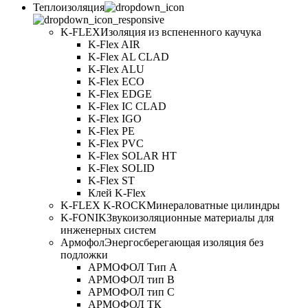
Теплоизоляция
K-FLEX
Изоляция из вспененного каучука
K-Flex AIR
K-Flex AL CLAD
K-Flex ALU
K-Flex ECO
K-Flex EDGE
K-Flex IC CLAD
K-Flex IGO
K-Flex PE
K-Flex PVC
K-Flex SOLAR HT
K-Flex SOLID
K-Flex ST
Клей K-Flex
K-FLEX K-ROCK
Минераловатные цилиндры
K-FONIK
Звукоизоляционные материалы для
инженерных систем
Армофол
Энергосберегающая изоляция без
подложки
АРМОФОЛ Тип А
АРМОФОЛ тип В
АРМОФОЛ тип C
АРМОФОЛ ТК