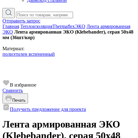
Дымоход стальной
Отправить запрос
Главная
Теплоизоляция
Thermaflex
ЭКО
Лента армированная
ЭКО
Лента армированная ЭКО (Klebebander), серая 50х48
мм (36шт/кор)
Материал:
полиэтилен вспененный
В избранное
Сравнить
Печать
Получить предложение для проекта
Лента армированная ЭКО
(Klebebander), серая 50х48