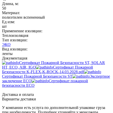
Длина, м:
50
Материал:
полиэтилен вспененный
Ед изм:
шт
Применение изоляции:
Теплоизоляция
Тип изоляции:
ЭКО
Вид изоляции:
ленты
Документация
Сертификат Пожарной Безопасности ST, SOLAR
HT, ECO, AIR, IGO
Сертификат Пожарной
Безопасности K-FLEX-K-ROCK-14.03.2028.pdf
Сертификат Пожарной Безопансости ST
Экспертное
заключение ECO
Сертификат пожарной
безопасности ECO
Доставка и оплата
Варианты доставки
У компании есть услуга по дополнительной упаковке груза
при необходимости. Подробнее уточняйте у менеджера.