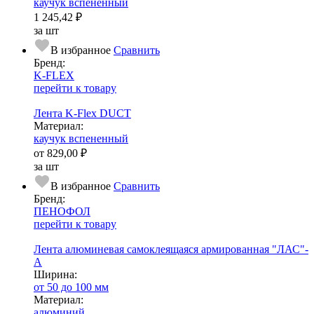
каучук вспененный
1 245,42 ₽
за шт
В избранное
Сравнить
Бренд:
K-FLEX
перейти к товару
Лента K-Flex DUCT
Ма­­те­­ри­­ал:
каучук вспененный
от
829,00 ₽
за шт
В избранное
Сравнить
Бренд:
ПЕНОФОЛ
перейти к товару
Лента алюминевая самоклеящаяся армированная "ЛАС"-
А
Ширина:
от 50 до 100 мм
Ма­­те­­ри­­ал:
алюминий