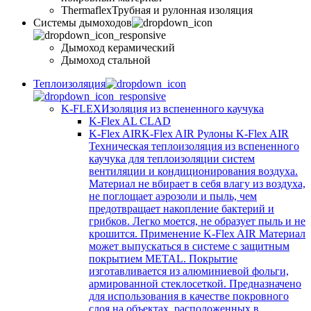
Thermaflex
Трубная и рулонная изоляция
Cистемы дымоходов
Дымоход керамический
Дымоход стальной
Теплоизоляция
K-FLEX
Изоляция из вспененного каучука
K-Flex AL CLAD
K-Flex AIR
K-Flex AIR Рулоны K-Flex AIR
Техническая теплоизоляция из вспененного
каучука для теплоизоляции систем
вентиляции и кондиционирования воздуха.
Материал не вбирает в себя влагу из воздуха,
не поглощает аэрозоли и пыль, чем
предотвращает накопление бактерий и
грибков. Легко моется, не образует пыль и не
крошится. Применение K-Flex AIR Материал
может выпускаться в системе c защитным
покрытием METAL. Покрытие
изготавливается из алюминиевой фольги,
армированной стеклосеткой. Предназначено
для использования в качестве покровного
слоя на объектах, расположенных в