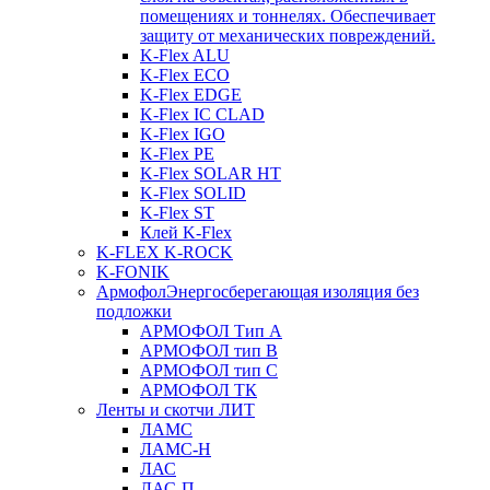
помещениях и тоннелях. Обеспечивает
защиту от механических повреждений.
K-Flex ALU
K-Flex ECO
K-Flex EDGE
K-Flex IC CLAD
K-Flex IGO
K-Flex PE
K-Flex SOLAR HT
K-Flex SOLID
K-Flex ST
Клей K-Flex
K-FLEX K-ROCK
K-FONIK
Армофол
Энергосберегающая изоляция без
подложки
АРМОФОЛ Тип А
АРМОФОЛ тип В
АРМОФОЛ тип C
АРМОФОЛ ТК
Ленты и скотчи ЛИТ
ЛАМС
ЛАМС-Н
ЛАС
ЛАС-П