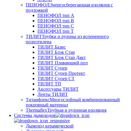
ПЕНОФОЛ
Энергосберегающая изоляция с
подложкой
ПЕНОФОЛ тип А
ПЕНОФОЛ тип B
ПЕНОФОЛ тип C
ПЕНОФОЛ тип T
ТИЛИТ
Трубки и рулоны из вспененного
полиэтилена
ТИЛИТ Базис
ТИЛИТ Блэк Стар
ТИЛИТ Блэк Стар Дакт
ТИЛИТ Плавающий пол
ТИЛИТ Супер
ТИЛИТ Супер Протект
ТИЛИТ Супер СТ
ТИЛИТ ТП
Аксессуары ТИЛИТ
Ленты ТИЛИТ
Титанфлекс
Многослойный комбинированный
покровный материал
Thermaflex
Трубная и рулонная изоляция
Cистемы дымоходов
Дымоход керамический