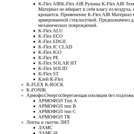
K-Flex AIR
K-Flex AIR Рулоны K-Flex AIR Тех
Материал не вбирает в себя влагу из воздуха,
крошится. Применение K-Flex AIR Материал 
армированной стеклосеткой. Предназначено д
механических повреждений.
K-Flex ALU
K-Flex ECO
K-Flex EDGE
K-Flex IC CLAD
K-Flex IGO
K-Flex PE
K-Flex SOLAR HT
K-Flex SOLID
K-Flex ST
Клей K-Flex
K-FLEX K-ROCK
K-FONIK
Армофол
Энергосберегающая изоляция без подлож
АРМОФОЛ Тип А
АРМОФОЛ тип В
АРМОФОЛ тип C
АРМОФОЛ ТК
Ленты и скотчи ЛИТ
ЛАМС
ЛАМС-Н