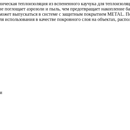
ническая теплоизоляция из вспененного каучука для теплоизоля
 не поглощает аэрозоли и пыль, чем предотвращает накопление ба
может выпускаться в системе c защитным покрытием METAL. По
ля использования в качестве покровного слоя на объектах, расп
ки