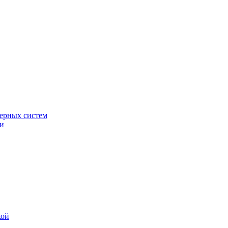
ерных систем
ки
кой