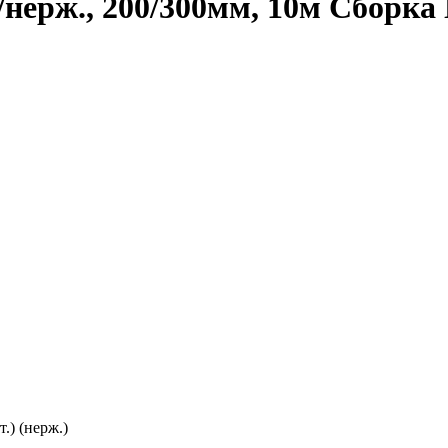
нерж., 200/300мм, 10м Сборка
.) (нерж.)