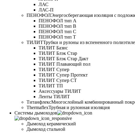
ЛАС
ЛАС-П
ПЕНОФОЛ
Энергосберегающая изоляция с подлож
ПЕНОФОЛ тип А
ПЕНОФОЛ тип B
ПЕНОФОЛ тип C
ПЕНОФОЛ тип T
ТИЛИТ
Трубки и рулоны из вспененного полиэтил
ТИЛИТ Базис
ТИЛИТ Блэк Стар
ТИЛИТ Блэк Стар Дакт
ТИЛИТ Плавающий пол
ТИЛИТ Супер
ТИЛИТ Супер Протект
ТИЛИТ Супер СТ
ТИЛИТ ТП
Аксессуары ТИЛИТ
Ленты ТИЛИТ
Титанфлекс
Многослойный комбинированный покр
Thermaflex
Трубная и рулонная изоляция
Cистемы дымоходов
Дымоход керамический
Дымоход стальной