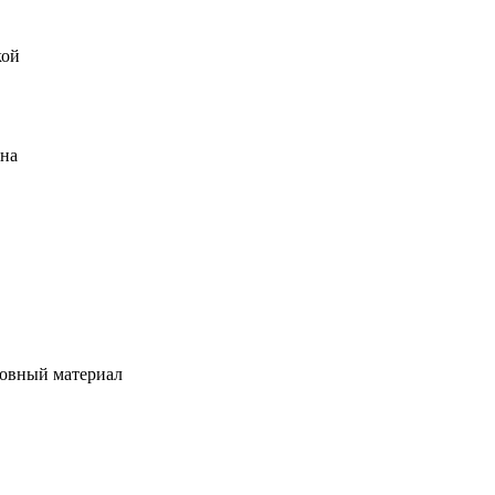
кой
ена
овный материал