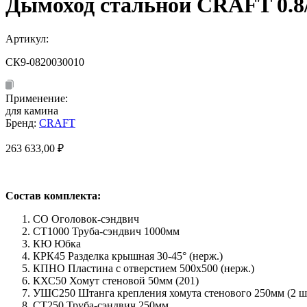
Дымоход стальной CRAFT 0.8/
Артикул:
СК9-0820030010
Применение:
для камина
Бренд:
CRAFT
263 633,00
₽
Состав комплекта:
СО Оголовок-сэндвич
СТ1000 Труба-сэндвич 1000мм
КЮ Юбка
КРК45 Разделка крышная 30-45° (нерж.)
КПНО Пластина с отверстием 500х500 (нерж.)
КХС50 Хомут стеновой 50мм (201)
УШС250 Штанга крепления хомута стенового 250мм (2 шт
СТ250 Труба-сэндвич 250мм