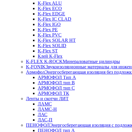
K-Flex ALU
K-Flex ECO
K-Flex EDGE
K-Flex IC CLAD
K-Flex IGO
K-Flex PE
K-Flex PVC
K-Flex SOLAR HT
K-Flex SOLID
K-Flex ST
Клей K-Flex
K-FLEX K-ROCK
Минераловатные цилиндры
K-FONIK
Звукоизоляционные материалы для инжен
Армофол
Энергосберегающая изоляция без подлож
АРМОФОЛ Тип А
АРМОФОЛ тип В
АРМОФОЛ тип C
АРМОФОЛ ТК
Ленты и скотчи ЛИТ
ЛАМС
ЛАМС-Н
ЛАС
ЛАС-П
ПЕНОФОЛ
Энергосберегающая изоляция с подлож
ПЕНОФОЛ тип А