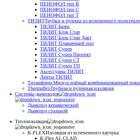
ПЕНОФОЛ тип B
ПЕНОФОЛ тип C
ПЕНОФОЛ тип T
ТИЛИТ
Трубки и рулоны из вспененного полиэтил
ТИЛИТ Базис
ТИЛИТ Блэк Стар
ТИЛИТ Блэк Стар Дакт
ТИЛИТ Плавающий пол
ТИЛИТ Супер
ТИЛИТ Супер Протект
ТИЛИТ Супер СТ
ТИЛИТ Супер ТП
Аксессуары ТИЛИТ
Ленты ТИЛИТ
Титанфлекс
Многослойный комбинированный покр
Thermaflex
Трубная и рулонная изоляция
Cистемы дымоходов
Дымоход керамический
Дымоход стальной
Теплоизоляция
K-FLEX
Изоляция из вспененного каучука
K-Flex AL CLAD