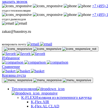
заказать звонок
+7 (495) 
отдел теплоизоляции
+7 (495) 
отдел дымоходов
zakaz@baustroy.ru
копировать почту
Избранное
Сравнение
Корзина пуста
Теплоизоляция
K-FLEX
Изоляция из вспененного каучука
K-Flex AIR
K-Flex AL CLAD