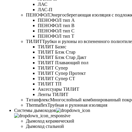
ЛАС
ЛАС-П
ПЕНОФОЛ
Энергосберегающая изоляция с подлож
ПЕНОФОЛ тип А
ПЕНОФОЛ тип B
ПЕНОФОЛ тип C
ПЕНОФОЛ тип T
ТИЛИТ
Трубки и рулоны из вспененного полиэтил
ТИЛИТ Базис
ТИЛИТ Блэк Стар
ТИЛИТ Блэк Стар Дакт
ТИЛИТ Плавающий пол
ТИЛИТ Супер
ТИЛИТ Супер Протект
ТИЛИТ Супер СТ
ТИЛИТ ТП
Аксессуары ТИЛИТ
Ленты ТИЛИТ
Титанфлекс
Многослойный комбинированный покр
Thermaflex
Трубная и рулонная изоляция
Cистемы дымоходов
Дымоход керамический
Дымоход стальной