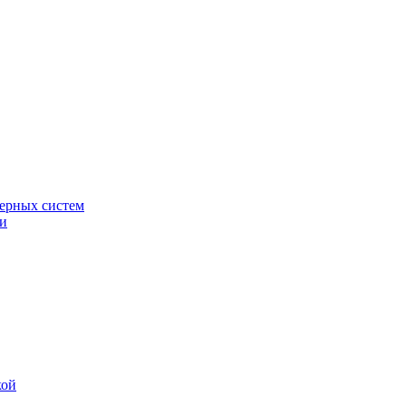
ерных систем
ки
кой