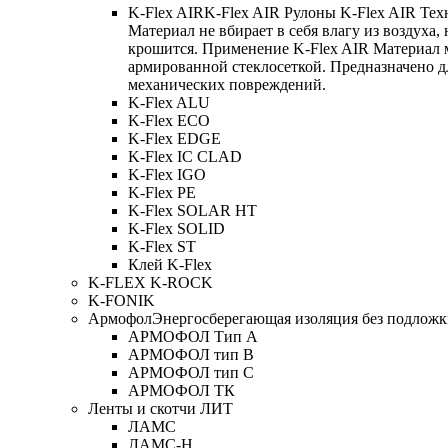
K-Flex AIR
K-Flex AIR Рулоны K-Flex AIR Тех
Материал не вбирает в себя влагу из воздуха,
крошится. Применение K-Flex AIR Материал 
армированной стеклосеткой. Предназначено д
механических повреждений.
K-Flex ALU
K-Flex ECO
K-Flex EDGE
K-Flex IC CLAD
K-Flex IGO
K-Flex PE
K-Flex SOLAR HT
K-Flex SOLID
K-Flex ST
Клей K-Flex
K-FLEX K-ROCK
K-FONIK
Армофол
Энергосберегающая изоляция без подлож
АРМОФОЛ Тип А
АРМОФОЛ тип В
АРМОФОЛ тип C
АРМОФОЛ ТК
Ленты и скотчи ЛИТ
ЛАМС
ЛАМС-Н