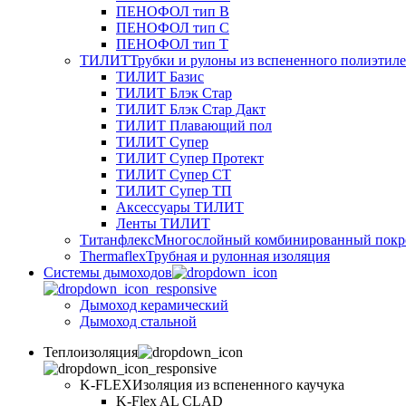
ПЕНОФОЛ тип B
ПЕНОФОЛ тип C
ПЕНОФОЛ тип T
ТИЛИТ
Трубки и рулоны из вспененного полиэтил
ТИЛИТ Базис
ТИЛИТ Блэк Стар
ТИЛИТ Блэк Стар Дакт
ТИЛИТ Плавающий пол
ТИЛИТ Супер
ТИЛИТ Супер Протект
ТИЛИТ Супер СТ
ТИЛИТ Супер ТП
Аксессуары ТИЛИТ
Ленты ТИЛИТ
Титанфлекс
Многослойный комбинированный покр
Thermaflex
Трубная и рулонная изоляция
Cистемы дымоходов
Дымоход керамический
Дымоход стальной
Теплоизоляция
K-FLEX
Изоляция из вспененного каучука
K-Flex AL CLAD