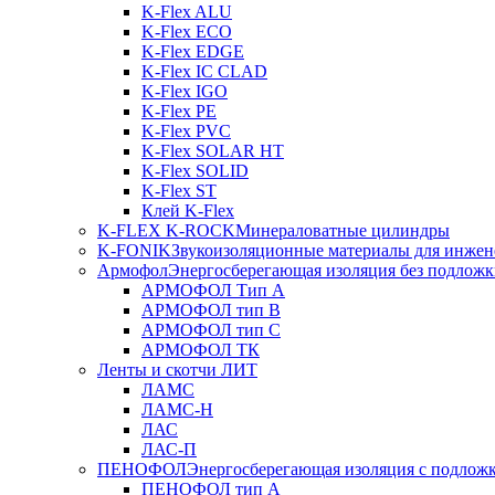
K-Flex ALU
K-Flex ECO
K-Flex EDGE
K-Flex IC CLAD
K-Flex IGO
K-Flex PE
K-Flex PVC
K-Flex SOLAR HT
K-Flex SOLID
K-Flex ST
Клей K-Flex
K-FLEX K-ROCK
Минераловатные цилиндры
K-FONIK
Звукоизоляционные материалы для инжен
Армофол
Энергосберегающая изоляция без подлож
АРМОФОЛ Тип А
АРМОФОЛ тип В
АРМОФОЛ тип C
АРМОФОЛ ТК
Ленты и скотчи ЛИТ
ЛАМС
ЛАМС-Н
ЛАС
ЛАС-П
ПЕНОФОЛ
Энергосберегающая изоляция с подлож
ПЕНОФОЛ тип А