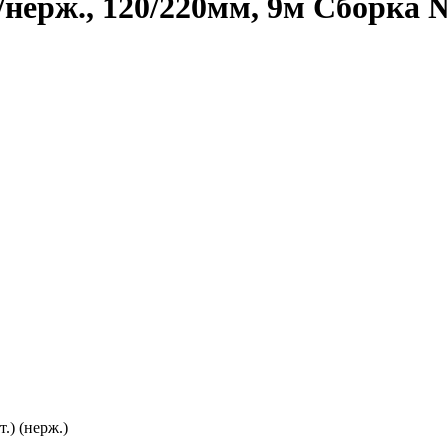
нерж., 120/220мм, 9м Сборка 
.) (нерж.)