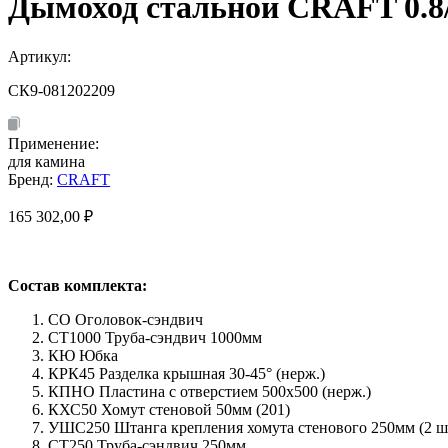
Дымоход стальной CRAFT 0.8/
Артикул:
СК9-081202209
Применение:
для камина
Бренд:
CRAFT
165 302,00
₽
Состав комплекта:
СО Оголовок-сэндвич
СТ1000 Труба-сэндвич 1000мм
КЮ Юбка
КРК45 Разделка крышная 30-45° (нерж.)
КПНО Пластина с отверстием 500х500 (нерж.)
КХС50 Хомут стеновой 50мм (201)
УШС250 Штанга крепления хомута стенового 250мм (2 шт
СТ250 Труба-сэндвич 250мм