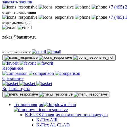
заказать звонок
+7 (495) 
отдел теплоизоляции
+7 (495) 
отдел дымоходов
zakaz@baustroy.ru
копировать почту
Избранное
Сравнение
Корзина пуста
Теплоизоляция
K-FLEX
Изоляция из вспененного каучука
K-Flex AIR
K-Flex AL CLAD