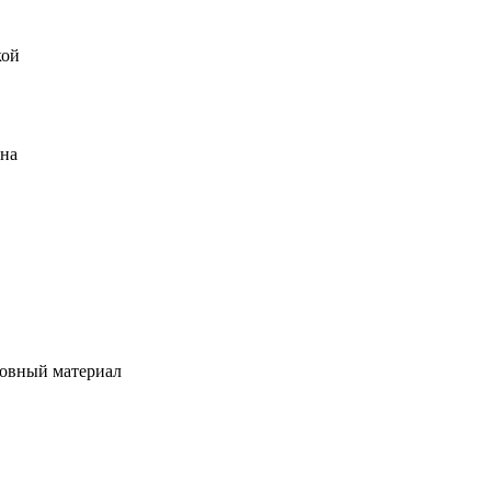
кой
ена
овный материал