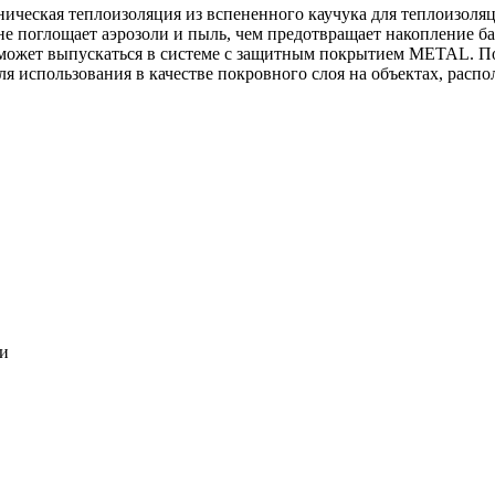
ническая теплоизоляция из вспененного каучука для теплоизоля
 не поглощает аэрозоли и пыль, чем предотвращает накопление ба
может выпускаться в системе c защитным покрытием METAL. По
ля использования в качестве покровного слоя на объектах, расп
ки