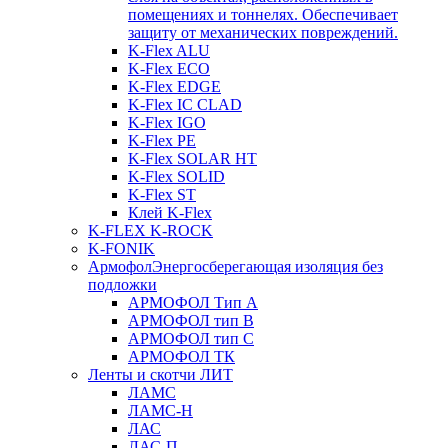
помещениях и тоннелях. Обеспечивает
защиту от механических повреждений.
K-Flex ALU
K-Flex ECO
K-Flex EDGE
K-Flex IC CLAD
K-Flex IGO
K-Flex PE
K-Flex SOLAR HT
K-Flex SOLID
K-Flex ST
Клей K-Flex
K-FLEX K-ROCK
K-FONIK
Армофол
Энергосберегающая изоляция без
подложки
АРМОФОЛ Тип А
АРМОФОЛ тип В
АРМОФОЛ тип C
АРМОФОЛ ТК
Ленты и скотчи ЛИТ
ЛАМС
ЛАМС-Н
ЛАС
ЛАС-П