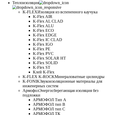
Теплоизоляция
K-FLEX
Изоляция из вспененного каучука
K-Flex AIR
K-Flex AL CLAD
K-Flex ALU
K-Flex ECO
K-Flex EDGE
K-Flex IC CLAD
K-Flex IGO
K-Flex PE
K-Flex PVC
K-Flex SOLAR HT
K-Flex SOLID
K-Flex ST
Клей K-Flex
K-FLEX K-ROCK
Минераловатные цилиндры
K-FONIK
Звукоизоляционные материалы для
инженерных систем
Армофол
Энергосберегающая изоляция без
подложки
АРМОФОЛ Тип А
АРМОФОЛ тип В
АРМОФОЛ тип C
АРМОФОЛ ТК