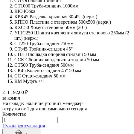
СО Оголовок-сэндвич
СТ1000 Труба-сэндвич 1000мм
КЮ Юбка
КРК45 Разделка крышная 30-45° (нерж.)
КПНО Пластина с отверстием 500х500 (нерж.)
КХС50 Хомут стеновой 50мм (201)
УШС250 Штанга крепления хомута стенового 250мм (2
шт.) (нерж.)
СТ250 Труба-сэндвич 250мм
СТр45 Тройник-сэндвич 45°
СПП Площадка опорная сэндвич 50 мм
ССК Сборник конденсата-сэндвич 50 мм
СТ500 Труба-сэндвич 500мм
СК45 Колено-сэндвич 45° 50 мм
СС Старт-сэндвич 50 мм
КМ Муфта +/+
211 192,00 ₽
за компл
На складе: наличие уточнит менеджер
отгрузка от 1 дня или самовывоз сегодня
Количество
Количество
товара
Нужна консультация
Дымоход