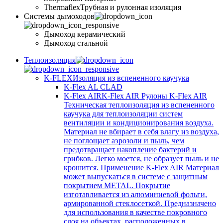
Thermaflex
Трубная и рулонная изоляция
Cистемы дымоходов
Дымоход керамический
Дымоход стальной
Теплоизоляция
K-FLEX
Изоляция из вспененного каучука
K-Flex AL CLAD
K-Flex AIR
K-Flex AIR Рулоны K-Flex AIR
Техническая теплоизоляция из вспененного
каучука для теплоизоляции систем
вентиляции и кондиционирования воздуха.
Материал не вбирает в себя влагу из воздуха,
не поглощает аэрозоли и пыль, чем
предотвращает накопление бактерий и
грибков. Легко моется, не образует пыль и не
крошится. Применение K-Flex AIR Материал
может выпускаться в системе c защитным
покрытием METAL. Покрытие
изготавливается из алюминиевой фольги,
армированной стеклосеткой. Предназначено
для использования в качестве покровного
слоя на объектах, расположенных в