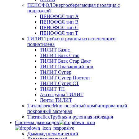
ПЕНОФОЛ
Энергосберегающая изоляция с
подложкой
ПЕНОФОЛ тип А
ПЕНОФОЛ тип B
ПЕНОФОЛ тип C
ПЕНОФОЛ тип T
ТИЛИТ
Трубки и рулоны из вспененного
полиэтилена
ТИЛИТ Базис
ТИЛИТ Блэк Стар
ТИЛИТ Блэк Стар Дакт
ТИЛИТ Плавающий пол
ТИЛИТ Супер
ТИЛИТ Супер Протект
ТИЛИТ Супер СТ
ТИЛИТ ТП
Аксессуары ТИЛИТ
Ленты ТИЛИТ
Титанфлекс
Многослойный комбинированный
покровный материал
Thermaflex
Трубная и рулонная изоляция
Cистемы дымоходов
Дымоход керамический