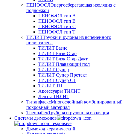
ПЕНОФОЛ
Энергосберегающая изоляция с
подложкой
ПЕНОФОЛ тип А
ПЕНОФОЛ тип B
ПЕНОФОЛ тип C
ПЕНОФОЛ тип T
ТИЛИТ
Трубки и рулоны из вспененного
полиэтилена
ТИЛИТ Базис
ТИЛИТ Блэк Стар
ТИЛИТ Блэк Стар Дакт
ТИЛИТ Плавающий пол
ТИЛИТ Супер
ТИЛИТ Супер Протект
ТИЛИТ Супер СТ
ТИЛИТ ТП
Аксессуары ТИЛИТ
Ленты ТИЛИТ
Титанфлекс
Многослойный комбинированный
покровный материал
Thermaflex
Трубная и рулонная изоляция
Cистемы дымоходов
Дымоход керамический