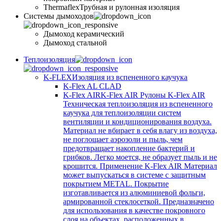
Thermaflex
Трубная и рулонная изоляция
Cистемы дымоходов
Дымоход керамический
Дымоход стальной
Теплоизоляция
K-FLEX
Изоляция из вспененного каучука
K-Flex AL CLAD
K-Flex AIR
K-Flex AIR Рулоны K-Flex AIR
Техническая теплоизоляция из вспененного
каучука для теплоизоляции систем
вентиляции и кондиционирования воздуха.
Материал не вбирает в себя влагу из воздуха,
не поглощает аэрозоли и пыль, чем
предотвращает накопление бактерий и
грибков. Легко моется, не образует пыль и не
крошится. Применение K-Flex AIR Материал
может выпускаться в системе c защитным
покрытием METAL. Покрытие
изготавливается из алюминиевой фольги,
армированной стеклосеткой. Предназначено
для использования в качестве покровного
слоя на объектах, расположенных в