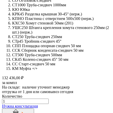
СО Оголовок-сэндвич
СТ1000 Труба-сэндвич 1000мм
КЮ Юбка
КРК45 Разделка крышная 30-45° (нерж.)
КПНО Пластина с отверстием 500х500 (нерж.)
КХС50 Хомут стеновой 50мм (201)
УШС250 Штанга крепления хомута стенового 250мм (2
шт.) (нерж.)
СТ250 Труба-сэндвич 250мм
СТр45 Тройник-сэндвич 45°
СПП Площадка опорная сэндвич 50 мм
ССК Сборник конденсата-сэндвич 50 мм
СТ500 Труба-сэндвич 500мм
СК45 Колено-сэндвич 45° 50 мм
СС Старт-сэндвич 50 мм
КМ Муфта +/+
132 436,00 ₽
за компл
На складе: наличие уточнит менеджер
отгрузка от 1 дня или самовывоз сегодня
Количество
Количество
товара
Нужна консультация
Дымоход