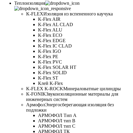
Теплоизоляция
K-FLEX
Изоляция из вспененного каучука
K-Flex AIR
K-Flex AL CLAD
K-Flex ALU
K-Flex ECO
K-Flex EDGE
K-Flex IC CLAD
K-Flex IGO
K-Flex PE
K-Flex PVC
K-Flex SOLAR HT
K-Flex SOLID
K-Flex ST
Клей K-Flex
K-FLEX K-ROCK
Минераловатные цилиндры
K-FONIK
Звукоизоляционные материалы для
инженерных систем
Армофол
Энергосберегающая изоляция без
подложки
АРМОФОЛ Тип А
АРМОФОЛ тип В
АРМОФОЛ тип C
АРМОФОЛ ТК