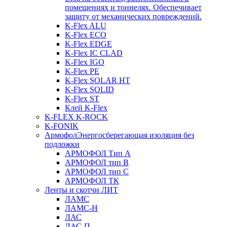
помещениях и тоннелях. Обеспечивает
защиту от механических повреждений.
K-Flex ALU
K-Flex ECO
K-Flex EDGE
K-Flex IC CLAD
K-Flex IGO
K-Flex PE
K-Flex SOLAR HT
K-Flex SOLID
K-Flex ST
Клей K-Flex
K-FLEX K-ROCK
K-FONIK
Армофол
Энергосберегающая изоляция без
подложки
АРМОФОЛ Тип А
АРМОФОЛ тип В
АРМОФОЛ тип C
АРМОФОЛ ТК
Ленты и скотчи ЛИТ
ЛАМС
ЛАМС-Н
ЛАС
ЛАС-П