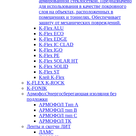
армированной стеклосеткой. Предназначено
для использования в качестве покровного
слоя на объектах, расположенных в
помещениях и тоннелях. Обеспечивает
защиту от механических повреждений.
K-Flex ALU
K-Flex ECO
K-Flex EDGE
K-Flex IC CLAD
K-Flex IGO
K-Flex PE
K-Flex SOLAR HT
K-Flex SOLID
K-Flex ST
Клей K-Flex
K-FLEX K-ROCK
K-FONIK
Армофол
Энергосберегающая изоляция без
подложки
АРМОФОЛ Тип А
АРМОФОЛ тип В
АРМОФОЛ тип C
АРМОФОЛ ТК
Ленты и скотчи ЛИТ
ЛАМС