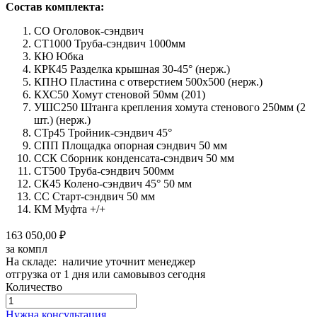
Состав комплекта:
СО Оголовок-сэндвич
СТ1000 Труба-сэндвич 1000мм
КЮ Юбка
КРК45 Разделка крышная 30-45° (нерж.)
КПНО Пластина с отверстием 500х500 (нерж.)
КХС50 Хомут стеновой 50мм (201)
УШС250 Штанга крепления хомута стенового 250мм (2
шт.) (нерж.)
СТр45 Тройник-сэндвич 45°
СПП Площадка опорная сэндвич 50 мм
ССК Сборник конденсата-сэндвич 50 мм
СТ500 Труба-сэндвич 500мм
СК45 Колено-сэндвич 45° 50 мм
СС Старт-сэндвич 50 мм
КМ Муфта +/+
163 050,00 ₽
за компл
На складе: наличие уточнит менеджер
отгрузка от 1 дня или самовывоз сегодня
Количество
Количество
товара
Нужна консультация