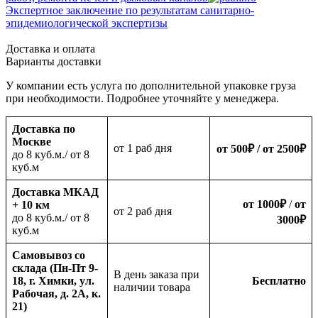
Экспертное заключение по результатам санитарно-
эпидемиологической экспертизы
Доставка и оплата
Варианты доставки
У компании есть услуга по дополнительной упаковке груза
при необходимости. Подробнее уточняйте у менеджера.
Доставка по
Москве
oт 1 раб дня
от 500
₽
/ от 2500
₽
до 8 куб.м./ от 8
куб.м
Доставка МКАД
от 1000
₽
/
от
+ 10 км
oт 2 раб дня
до 8 куб.м./ от 8
3000
₽
куб.м
Самовывоз со
склада (Пн-Пт 9-
В день заказа при
18, г. Химки, ул.
Бесплатно
наличии товара
Рабочая, д. 2А, к.
21)