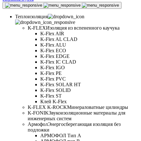
Теплоизоляция
K-FLEX
Изоляция из вспененного каучука
K-Flex AIR
K-Flex AL CLAD
K-Flex ALU
K-Flex ECO
K-Flex EDGE
K-Flex IC CLAD
K-Flex IGO
K-Flex PE
K-Flex PVC
K-Flex SOLAR HT
K-Flex SOLID
K-Flex ST
Клей K-Flex
K-FLEX K-ROCK
Минераловатные цилиндры
K-FONIK
Звукоизоляционные материалы для
инженерных систем
Армофол
Энергосберегающая изоляция без
подложки
АРМОФОЛ Тип А