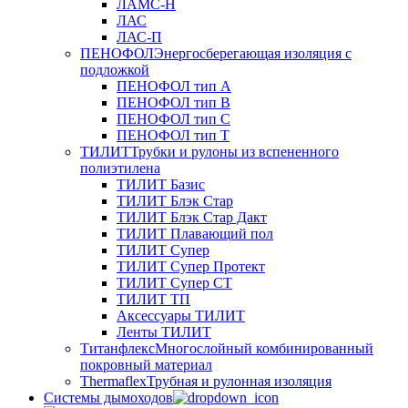
ЛАМС-Н
ЛАС
ЛАС-П
ПЕНОФОЛ
Энергосберегающая изоляция с
подложкой
ПЕНОФОЛ тип А
ПЕНОФОЛ тип B
ПЕНОФОЛ тип C
ПЕНОФОЛ тип T
ТИЛИТ
Трубки и рулоны из вспененного
полиэтилена
ТИЛИТ Базис
ТИЛИТ Блэк Стар
ТИЛИТ Блэк Стар Дакт
ТИЛИТ Плавающий пол
ТИЛИТ Супер
ТИЛИТ Супер Протект
ТИЛИТ Супер СТ
ТИЛИТ ТП
Аксессуары ТИЛИТ
Ленты ТИЛИТ
Титанфлекс
Многослойный комбинированный
покровный материал
Thermaflex
Трубная и рулонная изоляция
Cистемы дымоходов