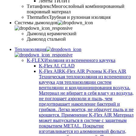
Ленты ТИЛИТ
Титанфлекс
Многослойный комбинированный
покровный материал
Thermaflex
Трубная и рулонная изоляция
Cистемы дымоходов
Дымоход керамический
Дымоход стальной
Теплоизоляция
K-FLEX
Изоляция из вспененного каучука
K-Flex AL CLAD
K-Flex AIR
K-Flex AIR Рулоны K-Flex AIR
Техническая теплоизоляция из вспененного
каучука для теплоизоляции систем
вентиляции и кондиционирования воздуха.
Материал не вбирает в себя влагу из воздуха,
не поглощает аэрозоли и пыль, чем
предотвращает накопление бактерий и
грибков. Легко моется, не образует пыль и не
крошится. Применение K-Flex AIR Материал
может выпускаться в системе c защитным
покрытием METAL. Покрытие
изготавливается из алюминиевой фольги,