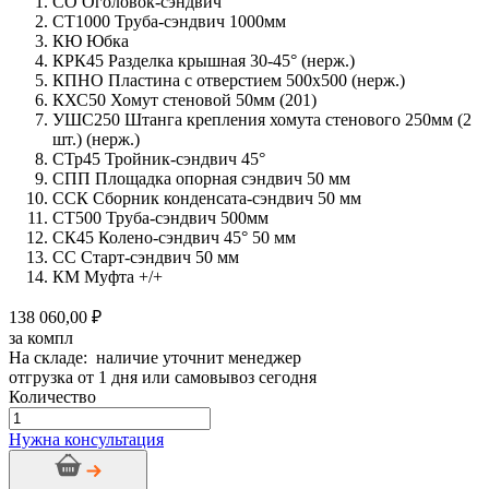
СО Оголовок-сэндвич
СТ1000 Труба-сэндвич 1000мм
КЮ Юбка
КРК45 Разделка крышная 30-45° (нерж.)
КПНО Пластина с отверстием 500х500 (нерж.)
КХС50 Хомут стеновой 50мм (201)
УШС250 Штанга крепления хомута стенового 250мм (2
шт.) (нерж.)
СТр45 Тройник-сэндвич 45°
СПП Площадка опорная сэндвич 50 мм
ССК Сборник конденсата-сэндвич 50 мм
СТ500 Труба-сэндвич 500мм
СК45 Колено-сэндвич 45° 50 мм
СС Старт-сэндвич 50 мм
КМ Муфта +/+
138 060,00 ₽
за компл
На складе: наличие уточнит менеджер
отгрузка от 1 дня или самовывоз сегодня
Количество
Количество
товара
Нужна консультация
Дымоход
стальной