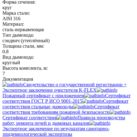
Форма сечения:
круг
Марка стали:
AISI 316
Материал:
сталь нержавеющая
Тип дымохода:
сэндвич (утеплённый)
Толщина стали, мм:
0.8
Вид дымохода:
круглый
Высота комплекта, м:
7
Документация
Свидетельство о государственной регистрации +
Экспертное заключение очистителя K-FLEX
Пожарный сертификат с приложением
Сертификат
соответствия ГОСТ Р ИСО 9001-2015
Сертификат
соответствия стальные дымоходы
Сертификат
соответствия требованиям пожарной безопасности
Сертификат соответствия
Правила производства
работ, ремонта печей и дымовых каналов
Экспертное заключение по результатам санитарно-
эпидемиологической экспертизы