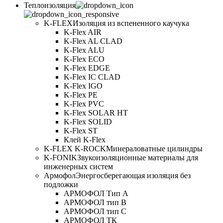
Теплоизоляция
K-FLEX
Изоляция из вспененного каучука
K-Flex AIR
K-Flex AL CLAD
K-Flex ALU
K-Flex ECO
K-Flex EDGE
K-Flex IC CLAD
K-Flex IGO
K-Flex PE
K-Flex PVC
K-Flex SOLAR HT
K-Flex SOLID
K-Flex ST
Клей K-Flex
K-FLEX K-ROCK
Минераловатные цилиндры
K-FONIK
Звукоизоляционные материалы для
инженерных систем
Армофол
Энергосберегающая изоляция без
подложки
АРМОФОЛ Тип А
АРМОФОЛ тип В
АРМОФОЛ тип C
АРМОФОЛ ТК