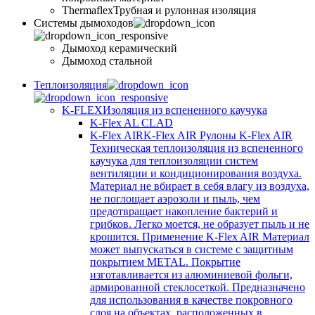
Thermaflex
Трубная и рулонная изоляция
Cистемы дымоходов
Дымоход керамический
Дымоход стальной
Теплоизоляция
K-FLEX
Изоляция из вспененного каучука
K-Flex AL CLAD
K-Flex AIR
K-Flex AIR Рулоны K-Flex AIR
Техническая теплоизоляция из вспененного
каучука для теплоизоляции систем
вентиляции и кондиционирования воздуха.
Материал не вбирает в себя влагу из воздуха,
не поглощает аэрозоли и пыль, чем
предотвращает накопление бактерий и
грибков. Легко моется, не образует пыль и не
крошится. Применение K-Flex AIR Материал
может выпускаться в системе c защитным
покрытием METAL. Покрытие
изготавливается из алюминиевой фольги,
армированной стеклосеткой. Предназначено
для использования в качестве покровного
слоя на объектах, расположенных в