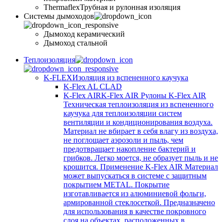
Thermaflex
Трубная и рулонная изоляция
Cистемы дымоходов
Дымоход керамический
Дымоход стальной
Теплоизоляция
K-FLEX
Изоляция из вспененного каучука
K-Flex AL CLAD
K-Flex AIR
K-Flex AIR Рулоны K-Flex AIR
Техническая теплоизоляция из вспененного
каучука для теплоизоляции систем
вентиляции и кондиционирования воздуха.
Материал не вбирает в себя влагу из воздуха,
не поглощает аэрозоли и пыль, чем
предотвращает накопление бактерий и
грибков. Легко моется, не образует пыль и не
крошится. Применение K-Flex AIR Материал
может выпускаться в системе c защитным
покрытием METAL. Покрытие
изготавливается из алюминиевой фольги,
армированной стеклосеткой. Предназначено
для использования в качестве покровного
слоя на объектах, расположенных в