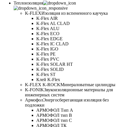
Теплоизоляция
K-FLEX
Изоляция из вспененного каучука
K-Flex AIR
K-Flex AL CLAD
K-Flex ALU
K-Flex ECO
K-Flex EDGE
K-Flex IC CLAD
K-Flex IGO
K-Flex PE
K-Flex PVC
K-Flex SOLAR HT
K-Flex SOLID
K-Flex ST
Клей K-Flex
K-FLEX K-ROCK
Минераловатные цилиндры
K-FONIK
Звукоизоляционные материалы для
инженерных систем
Армофол
Энергосберегающая изоляция без
подложки
АРМОФОЛ Тип А
АРМОФОЛ тип В
АРМОФОЛ тип C
АРМОФОЛ ТК