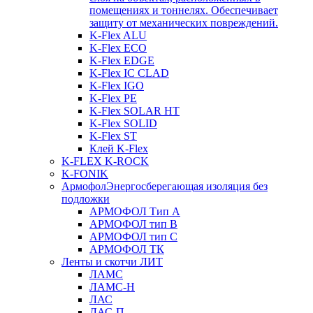
помещениях и тоннелях. Обеспечивает
защиту от механических повреждений.
K-Flex ALU
K-Flex ECO
K-Flex EDGE
K-Flex IC CLAD
K-Flex IGO
K-Flex PE
K-Flex SOLAR HT
K-Flex SOLID
K-Flex ST
Клей K-Flex
K-FLEX K-ROCK
K-FONIK
Армофол
Энергосберегающая изоляция без
подложки
АРМОФОЛ Тип А
АРМОФОЛ тип В
АРМОФОЛ тип C
АРМОФОЛ ТК
Ленты и скотчи ЛИТ
ЛАМС
ЛАМС-Н
ЛАС
ЛАС-П