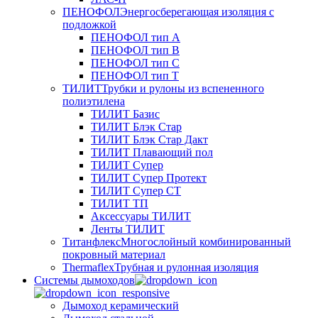
ПЕНОФОЛ
Энергосберегающая изоляция с
подложкой
ПЕНОФОЛ тип А
ПЕНОФОЛ тип B
ПЕНОФОЛ тип C
ПЕНОФОЛ тип T
ТИЛИТ
Трубки и рулоны из вспененного
полиэтилена
ТИЛИТ Базис
ТИЛИТ Блэк Стар
ТИЛИТ Блэк Стар Дакт
ТИЛИТ Плавающий пол
ТИЛИТ Супер
ТИЛИТ Супер Протект
ТИЛИТ Супер СТ
ТИЛИТ ТП
Аксессуары ТИЛИТ
Ленты ТИЛИТ
Титанфлекс
Многослойный комбинированный
покровный материал
Thermaflex
Трубная и рулонная изоляция
Cистемы дымоходов
Дымоход керамический