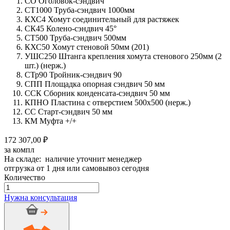
СО Оголовок-сэндвич
СТ1000 Труба-сэндвич 1000мм
КХС4 Хомут соединительный для растяжек
СК45 Колено-сэндвич 45°
СТ500 Труба-сэндвич 500мм
КХС50 Хомут стеновой 50мм (201)
УШС250 Штанга крепления хомута стенового 250мм (2
шт.) (нерж.)
СТр90 Тройник-сэндвич 90
СПП Площадка опорная сэндвич 50 мм
ССК Сборник конденсата-сэндвич 50 мм
КПНО Пластина с отверстием 500х500 (нерж.)
СС Старт-сэндвич 50 мм
КМ Муфта +/+
172 307,00 ₽
за компл
На складе: наличие уточнит менеджер
отгрузка от 1 дня или самовывоз сегодня
Количество
Количество
товара
Нужна консультация
Дымоход
стальной
CRAFT