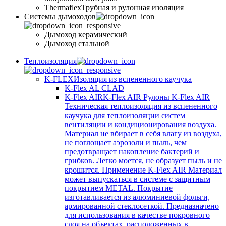
Thermaflex
Трубная и рулонная изоляция
Cистемы дымоходов
Дымоход керамический
Дымоход стальной
Теплоизоляция
K-FLEX
Изоляция из вспененного каучука
K-Flex AL CLAD
K-Flex AIR
K-Flex AIR Рулоны K-Flex AIR
Техническая теплоизоляция из вспененного
каучука для теплоизоляции систем
вентиляции и кондиционирования воздуха.
Материал не вбирает в себя влагу из воздуха,
не поглощает аэрозоли и пыль, чем
предотвращает накопление бактерий и
грибков. Легко моется, не образует пыль и не
крошится. Применение K-Flex AIR Материал
может выпускаться в системе c защитным
покрытием METAL. Покрытие
изготавливается из алюминиевой фольги,
армированной стеклосеткой. Предназначено
для использования в качестве покровного
слоя на объектах, расположенных в