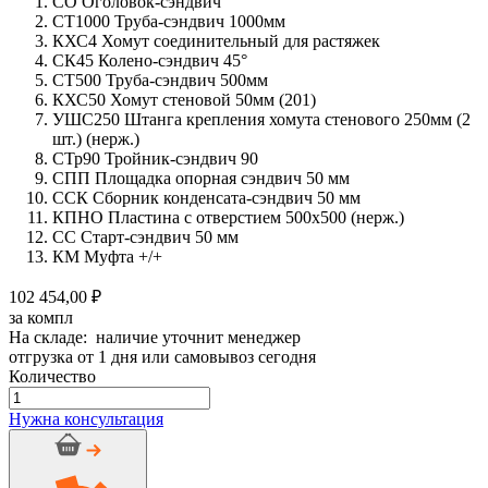
СО Оголовок-сэндвич
СТ1000 Труба-сэндвич 1000мм
КХС4 Хомут соединительный для растяжек
СК45 Колено-сэндвич 45°
СТ500 Труба-сэндвич 500мм
КХС50 Хомут стеновой 50мм (201)
УШС250 Штанга крепления хомута стенового 250мм (2
шт.) (нерж.)
СТр90 Тройник-сэндвич 90
СПП Площадка опорная сэндвич 50 мм
ССК Сборник конденсата-сэндвич 50 мм
КПНО Пластина с отверстием 500х500 (нерж.)
СС Старт-сэндвич 50 мм
КМ Муфта +/+
102 454,00 ₽
за компл
На складе: наличие уточнит менеджер
отгрузка от 1 дня или самовывоз сегодня
Количество
Количество
товара
Нужна консультация
Дымоход
стальной
CRAFT