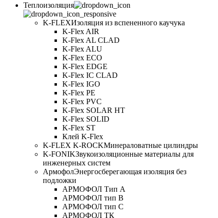
Теплоизоляция
K-FLEX
Изоляция из вспененного каучука
K-Flex AIR
K-Flex AL CLAD
K-Flex ALU
K-Flex ECO
K-Flex EDGE
K-Flex IC CLAD
K-Flex IGO
K-Flex PE
K-Flex PVC
K-Flex SOLAR HT
K-Flex SOLID
K-Flex ST
Клей K-Flex
K-FLEX K-ROCK
Минераловатные цилиндры
K-FONIK
Звукоизоляционные материалы для
инженерных систем
Армофол
Энергосберегающая изоляция без
подложки
АРМОФОЛ Тип А
АРМОФОЛ тип В
АРМОФОЛ тип C
АРМОФОЛ ТК