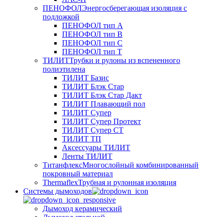
ПЕНОФОЛ
Энергосберегающая изоляция с
подложкой
ПЕНОФОЛ тип А
ПЕНОФОЛ тип B
ПЕНОФОЛ тип C
ПЕНОФОЛ тип T
ТИЛИТ
Трубки и рулоны из вспененного
полиэтилена
ТИЛИТ Базис
ТИЛИТ Блэк Стар
ТИЛИТ Блэк Стар Дакт
ТИЛИТ Плавающий пол
ТИЛИТ Супер
ТИЛИТ Супер Протект
ТИЛИТ Супер СТ
ТИЛИТ ТП
Аксессуары ТИЛИТ
Ленты ТИЛИТ
Титанфлекс
Многослойный комбинированный
покровный материал
Thermaflex
Трубная и рулонная изоляция
Cистемы дымоходов
Дымоход керамический