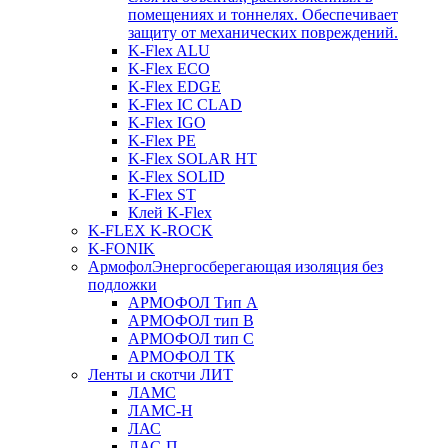
помещениях и тоннелях. Обеспечивает
защиту от механических повреждений.
K-Flex ALU
K-Flex ECO
K-Flex EDGE
K-Flex IC CLAD
K-Flex IGO
K-Flex PE
K-Flex SOLAR HT
K-Flex SOLID
K-Flex ST
Клей K-Flex
K-FLEX K-ROCK
K-FONIK
Армофол
Энергосберегающая изоляция без
подложки
АРМОФОЛ Тип А
АРМОФОЛ тип В
АРМОФОЛ тип C
АРМОФОЛ ТК
Ленты и скотчи ЛИТ
ЛАМС
ЛАМС-Н
ЛАС
ЛАС-П