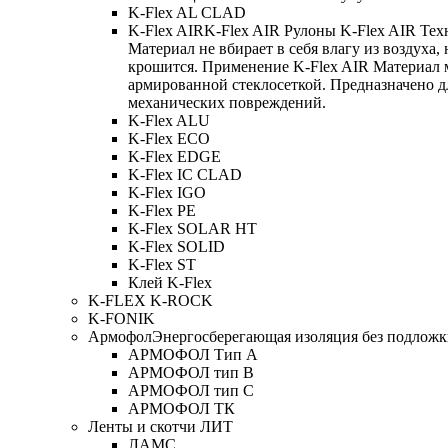
K-Flex AL CLAD
K-Flex AIR
K-Flex AIR Рулоны K-Flex AIR Тех
Материал не вбирает в себя влагу из воздуха,
крошится. Применение K-Flex AIR Материал 
армированной стеклосеткой. Предназначено д
механических повреждений.
K-Flex ALU
K-Flex ECO
K-Flex EDGE
K-Flex IC CLAD
K-Flex IGO
K-Flex PE
K-Flex SOLAR HT
K-Flex SOLID
K-Flex ST
Клей K-Flex
K-FLEX K-ROCK
K-FONIK
Армофол
Энергосберегающая изоляция без подлож
АРМОФОЛ Тип А
АРМОФОЛ тип В
АРМОФОЛ тип C
АРМОФОЛ ТК
Ленты и скотчи ЛИТ
ЛАМС