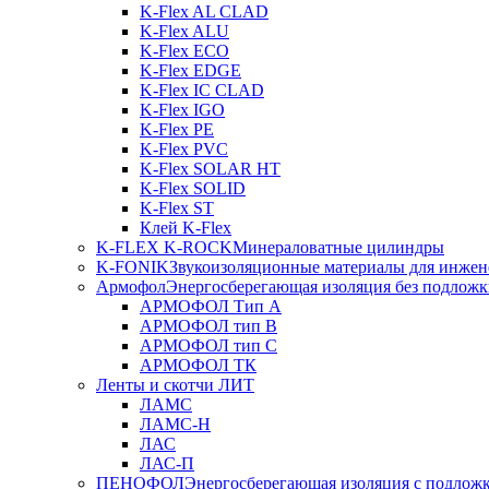
K-Flex AL CLAD
K-Flex ALU
K-Flex ECO
K-Flex EDGE
K-Flex IC CLAD
K-Flex IGO
K-Flex PE
K-Flex PVC
K-Flex SOLAR HT
K-Flex SOLID
K-Flex ST
Клей K-Flex
K-FLEX K-ROCK
Минераловатные цилиндры
K-FONIK
Звукоизоляционные материалы для инжен
Армофол
Энергосберегающая изоляция без подлож
АРМОФОЛ Тип А
АРМОФОЛ тип В
АРМОФОЛ тип C
АРМОФОЛ ТК
Ленты и скотчи ЛИТ
ЛАМС
ЛАМС-Н
ЛАС
ЛАС-П
ПЕНОФОЛ
Энергосберегающая изоляция с подлож