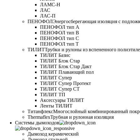
ЛАМС-Н
ЛАС
ЛАС-П
ПЕНОФОЛ
Энергосберегающая изоляция с подлож
ПЕНОФОЛ тип А
ПЕНОФОЛ тип B
ПЕНОФОЛ тип C
ПЕНОФОЛ тип T
ТИЛИТ
Трубки и рулоны из вспененного полиэтил
ТИЛИТ Базис
ТИЛИТ Блэк Стар
ТИЛИТ Блэк Стар Дакт
ТИЛИТ Плавающий пол
ТИЛИТ Супер
ТИЛИТ Супер Протект
ТИЛИТ Супер СТ
ТИЛИТ ТП
Аксессуары ТИЛИТ
Ленты ТИЛИТ
Титанфлекс
Многослойный комбинированный покр
Thermaflex
Трубная и рулонная изоляция
Cистемы дымоходов
Дымоход керамический
Дымоход стальной