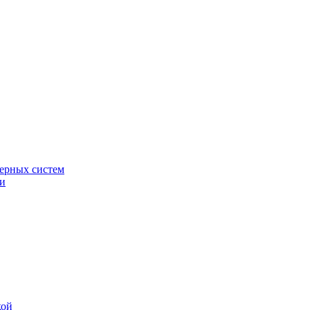
ерных систем
ки
кой