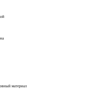
кой
ена
овный материал