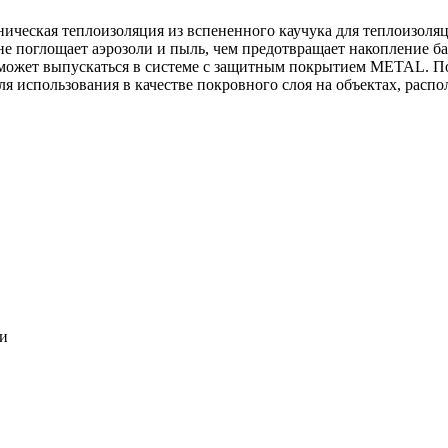
ническая теплоизоляция из вспененного каучука для теплоизоля
 не поглощает аэрозоли и пыль, чем предотвращает накопление ба
может выпускаться в системе c защитным покрытием METAL. По
ля использования в качестве покровного слоя на объектах, расп
ки