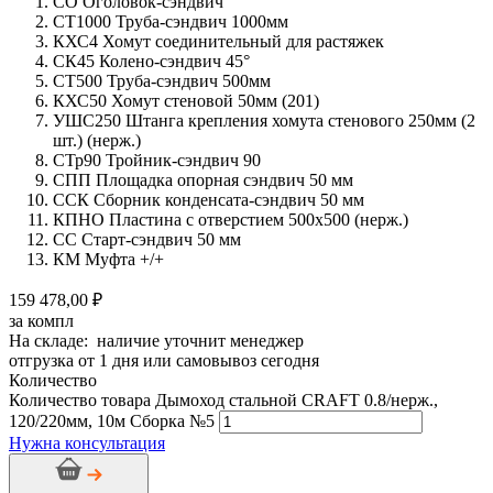
СО Оголовок-сэндвич
СТ1000 Труба-сэндвич 1000мм
КХС4 Хомут соединительный для растяжек
СК45 Колено-сэндвич 45°
СТ500 Труба-сэндвич 500мм
КХС50 Хомут стеновой 50мм (201)
УШС250 Штанга крепления хомута стенового 250мм (2
шт.) (нерж.)
СТр90 Тройник-сэндвич 90
СПП Площадка опорная сэндвич 50 мм
ССК Сборник конденсата-сэндвич 50 мм
КПНО Пластина с отверстием 500х500 (нерж.)
СС Старт-сэндвич 50 мм
КМ Муфта +/+
159 478,00 ₽
за компл
На складе: наличие уточнит менеджер
отгрузка от 1 дня или самовывоз сегодня
Количество
Количество товара Дымоход стальной CRAFT 0.8/нерж.,
120/220мм, 10м Сборка №5
Нужна консультация