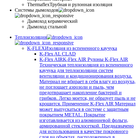
Thermaflex
Трубная и рулонная изоляция
Cистемы дымоходов
Дымоход керамический
Дымоход стальной
Теплоизоляция
K-FLEX
Изоляция из вспененного каучука
K-Flex AL CLAD
K-Flex AIR
K-Flex AIR Рулоны K-Flex AIR
Техническая теплоизоляция из вспененного
каучука для теплоизоляции систем
вентиляции и кондиционирования воздуха.
Материал не вбирает в себя влагу из воздуха,
не поглощает аэрозоли и пыль, чем
предотвращает накопление бактерий и
грибков. Легко моется, не образует пыль и не
крошится. Применение K-Flex AIR Материал
может выпускаться в системе c защитным
покрытием METAL. Покрытие
изготавливается из алюминиевой фольги,
армированной стеклосеткой. Предназначено
для использования в качестве покровного
слоя на объектах, расположенных в