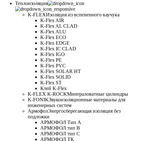
Теплоизоляция
K-FLEX
Изоляция из вспененного каучука
K-Flex AIR
K-Flex AL CLAD
K-Flex ALU
K-Flex ECO
K-Flex EDGE
K-Flex IC CLAD
K-Flex IGO
K-Flex PE
K-Flex PVC
K-Flex SOLAR HT
K-Flex SOLID
K-Flex ST
Клей K-Flex
K-FLEX K-ROCK
Минераловатные цилиндры
K-FONIK
Звукоизоляционные материалы для
инженерных систем
Армофол
Энергосберегающая изоляция без
подложки
АРМОФОЛ Тип А
АРМОФОЛ тип В
АРМОФОЛ тип C
АРМОФОЛ ТК