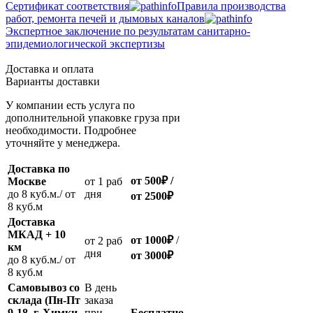
Сертификат соответствия
Правила производства
работ, ремонта печей и дымовых каналов
Экспертное заключение по результатам санитарно-
эпидемиологической экспертизы
Доставка и оплата
Варианты доставки
У компании есть услуга по
дополнительной упаковке груза при
необходимости. Подробнее
уточняйте у менеджера.
Доставка по
от 500
₽
/
Москве
oт 1 раб
до 8 куб.м./ от
дня
от 2500
₽
8 куб.м
Доставка
МКАД + 10
от 1000
₽
/
oт 2 раб
км
дня
от
3000
₽
до 8 куб.м./ от
8 куб.м
Самовывоз со
В день
склада (Пн-Пт
заказа
9-18, г. Химки,
при
Бесплатно