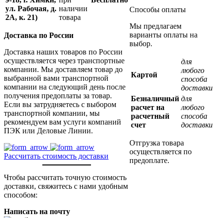
ул. Рабочая, д.
наличии
Способы оплаты
2А, к. 21)
товара
Мы предлагаем
варианты оплаты на
Доставка по России
выбор.
Доставка наших товаров по России
осуществляется через транспортные
для
компании. Мы доставляем товар до
любого
Картой
выбранной вами транспортной
способа
компании на следующий день после
доставки
получения предоплаты за товар.
Безналичный
для
Если вы затрудняетесь с выбором
расчет на
любого
транспортной компании, мы
расчетный
способа
рекомендуем вам услуги компаний
счет
доставки
ПЭК или Деловые Линии.
Отгрузка товара
осуществляется по
Рассчитать стоимость доставки
предоплате.
Чтобы рассчитать точную стоимость
доставки, свяжитесь с нами удобным
способом:
Написать на почту