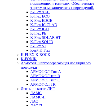
помещениях и тоннелях. Обеспечивает
защиту от механических повреждений.
K-Flex ALU
K-Flex ECO
K-Flex EDGE
K-Flex IC CLAD
K-Flex IGO
K-Flex PE
K-Flex SOLAR HT
K-Flex SOLID
K-Flex ST
Клей K-Flex
K-FLEX K-ROCK
K-FONIK
Армофол
Энергосберегающая изоляция без
подложки
АРМОФОЛ Тип А
АРМОФОЛ тип В
АРМОФОЛ тип C
АРМОФОЛ ТК
Ленты и скотчи ЛИТ
ЛАМС
ЛАМС-Н
ЛАС
ЛАС-П