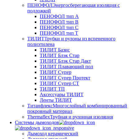
ПЕНОФОЛ
Энергосберегающая изоляция с
подложкой
ПЕНОФОЛ тип А
ПЕНОФОЛ тип B
ПЕНОФОЛ тип C
ПЕНОФОЛ тип T
ТИЛИТ
Трубки и рулоны из вспененного
полиэтилена
ТИЛИТ Базис
ТИЛИТ Блэк Стар
ТИЛИТ Блэк Стар Дакт
ТИЛИТ Плавающий пол
ТИЛИТ Супер
ТИЛИТ Супер Протект
ТИЛИТ Супер СТ
ТИЛИТ ТП
Аксессуары ТИЛИТ
Ленты ТИЛИТ
Титанфлекс
Многослойный комбинированный
покровный материал
Thermaflex
Трубная и рулонная изоляция
Cистемы дымоходов
Дымоход керамический