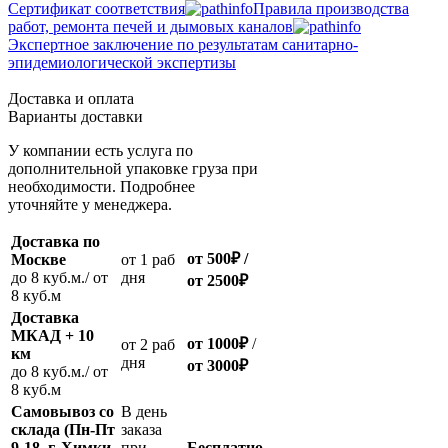
Сертификат соответствия
Правила производства
работ, ремонта печей и дымовых каналов
Экспертное заключение по результатам санитарно-
эпидемиологической экспертизы
Доставка и оплата
Варианты доставки
У компании есть услуга по
дополнительной упаковке груза при
необходимости. Подробнее
уточняйте у менеджера.
Доставка по
от 500
₽
/
Москве
oт 1 раб
до 8 куб.м./ от
дня
от 2500
₽
8 куб.м
Доставка
МКАД + 10
от 1000
₽
/
oт 2 раб
км
дня
от
3000
₽
до 8 куб.м./ от
8 куб.м
Самовывоз со
В день
склада (Пн-Пт
заказа
9-18, г. Химки,
при
Бесплатно