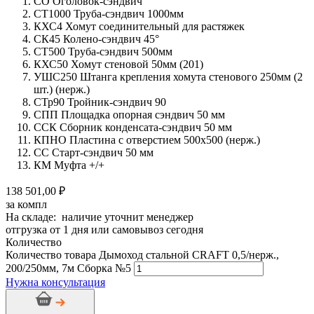
СО Оголовок-сэндвич
СТ1000 Труба-сэндвич 1000мм
КХС4 Хомут соединительный для растяжек
СК45 Колено-сэндвич 45°
СТ500 Труба-сэндвич 500мм
КХС50 Хомут стеновой 50мм (201)
УШС250 Штанга крепления хомута стенового 250мм (2
шт.) (нерж.)
СТр90 Тройник-сэндвич 90
СПП Площадка опорная сэндвич 50 мм
ССК Сборник конденсата-сэндвич 50 мм
КПНО Пластина с отверстием 500х500 (нерж.)
СС Старт-сэндвич 50 мм
КМ Муфта +/+
138 501,00 ₽
за компл
На складе: наличие уточнит менеджер
отгрузка от 1 дня или самовывоз сегодня
Количество
Количество товара Дымоход стальной CRAFT 0,5/нерж.,
200/250мм, 7м Сборка №5
Нужна консультация