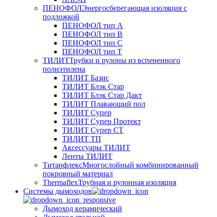
ПЕНОФОЛ
Энергосберегающая изоляция с
подложкой
ПЕНОФОЛ тип А
ПЕНОФОЛ тип B
ПЕНОФОЛ тип C
ПЕНОФОЛ тип T
ТИЛИТ
Трубки и рулоны из вспененного
полиэтилена
ТИЛИТ Базис
ТИЛИТ Блэк Стар
ТИЛИТ Блэк Стар Дакт
ТИЛИТ Плавающий пол
ТИЛИТ Супер
ТИЛИТ Супер Протект
ТИЛИТ Супер СТ
ТИЛИТ ТП
Аксессуары ТИЛИТ
Ленты ТИЛИТ
Титанфлекс
Многослойный комбинированный
покровный материал
Thermaflex
Трубная и рулонная изоляция
Cистемы дымоходов
Дымоход керамический