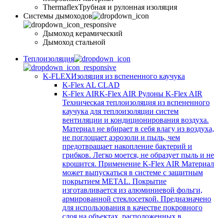
Thermaflex
Трубная и рулонная изоляция
Cистемы дымоходов
Дымоход керамический
Дымоход стальной
Теплоизоляция
K-FLEX
Изоляция из вспененного каучука
K-Flex AL CLAD
K-Flex AIR
K-Flex AIR Рулоны K-Flex AIR
Техническая теплоизоляция из вспененного
каучука для теплоизоляции систем
вентиляции и кондиционирования воздуха.
Материал не вбирает в себя влагу из воздуха,
не поглощает аэрозоли и пыль, чем
предотвращает накопление бактерий и
грибков. Легко моется, не образует пыль и не
крошится. Применение K-Flex AIR Материал
может выпускаться в системе c защитным
покрытием METAL. Покрытие
изготавливается из алюминиевой фольги,
армированной стеклосеткой. Предназначено
для использования в качестве покровного
слоя на объектах, расположенных в