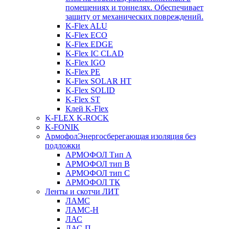
помещениях и тоннелях. Обеспечивает
защиту от механических повреждений.
K-Flex ALU
K-Flex ECO
K-Flex EDGE
K-Flex IC CLAD
K-Flex IGO
K-Flex PE
K-Flex SOLAR HT
K-Flex SOLID
K-Flex ST
Клей K-Flex
K-FLEX K-ROCK
K-FONIK
Армофол
Энергосберегающая изоляция без
подложки
АРМОФОЛ Тип А
АРМОФОЛ тип В
АРМОФОЛ тип C
АРМОФОЛ ТК
Ленты и скотчи ЛИТ
ЛАМС
ЛАМС-Н
ЛАС
ЛАС-П