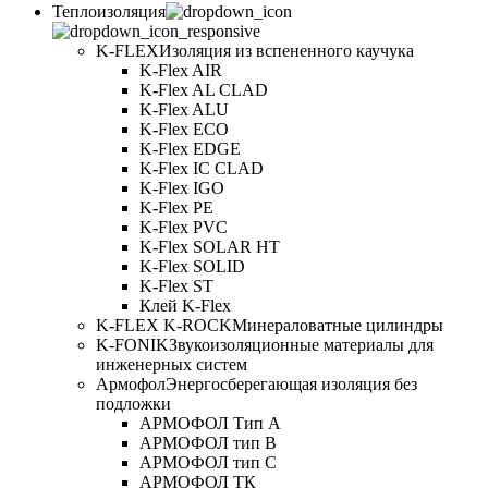
Теплоизоляция
K-FLEX
Изоляция из вспененного каучука
K-Flex AIR
K-Flex AL CLAD
K-Flex ALU
K-Flex ECO
K-Flex EDGE
K-Flex IC CLAD
K-Flex IGO
K-Flex PE
K-Flex PVC
K-Flex SOLAR HT
K-Flex SOLID
K-Flex ST
Клей K-Flex
K-FLEX K-ROCK
Минераловатные цилиндры
K-FONIK
Звукоизоляционные материалы для
инженерных систем
Армофол
Энергосберегающая изоляция без
подложки
АРМОФОЛ Тип А
АРМОФОЛ тип В
АРМОФОЛ тип C
АРМОФОЛ ТК