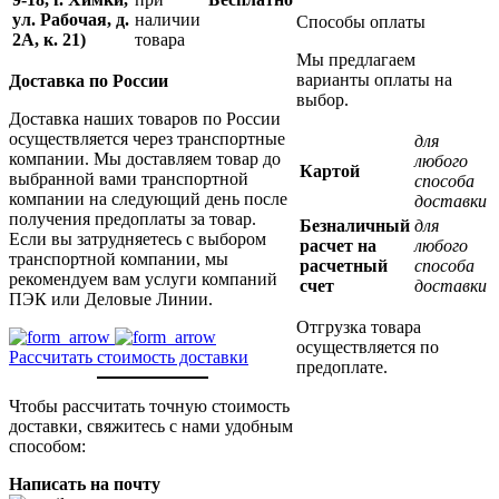
ул. Рабочая, д.
наличии
Способы оплаты
2А, к. 21)
товара
Мы предлагаем
варианты оплаты на
Доставка по России
выбор.
Доставка наших товаров по России
осуществляется через транспортные
для
компании. Мы доставляем товар до
любого
Картой
выбранной вами транспортной
способа
компании на следующий день после
доставки
получения предоплаты за товар.
Безналичный
для
Если вы затрудняетесь с выбором
расчет на
любого
транспортной компании, мы
расчетный
способа
рекомендуем вам услуги компаний
счет
доставки
ПЭК или Деловые Линии.
Отгрузка товара
осуществляется по
Рассчитать стоимость доставки
предоплате.
Чтобы рассчитать точную стоимость
доставки, свяжитесь с нами удобным
способом:
Написать на почту