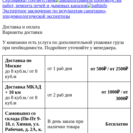
Сертификат соответствия
Правила производства
работ, ремонта печей и дымовых каналов
Экспертное заключение по результатам санитарно-
эпидемиологической экспертизы
Доставка и оплата
Варианты доставки
У компании есть услуга по дополнительной упаковке груза
при необходимости. Подробнее уточняйте у менеджера.
Доставка по
Москве
oт 1 раб дня
от 500
₽
/ от 2500
₽
до 8 куб.м./ от 8
куб.м
Доставка МКАД
от 1000
₽
/
от
+ 10 км
oт 2 раб дня
до 8 куб.м./ от 8
3000
₽
куб.м
Самовывоз со
склада (Пн-Пт 9-
В день заказа при
18, г. Химки, ул.
Бесплатно
наличии товара
Рабочая, д. 2А, к.