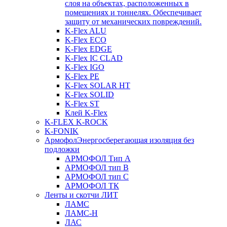
слоя на объектах, расположенных в
помещениях и тоннелях. Обеспечивает
защиту от механических повреждений.
K-Flex ALU
K-Flex ECO
K-Flex EDGE
K-Flex IC CLAD
K-Flex IGO
K-Flex PE
K-Flex SOLAR HT
K-Flex SOLID
K-Flex ST
Клей K-Flex
K-FLEX K-ROCK
K-FONIK
Армофол
Энергосберегающая изоляция без
подложки
АРМОФОЛ Тип А
АРМОФОЛ тип В
АРМОФОЛ тип C
АРМОФОЛ ТК
Ленты и скотчи ЛИТ
ЛАМС
ЛАМС-Н
ЛАС