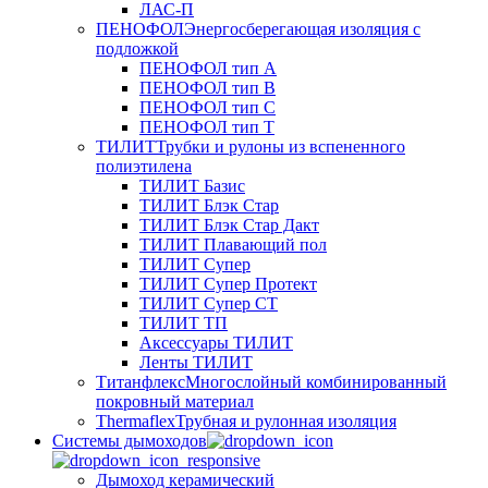
ЛАС-П
ПЕНОФОЛ
Энергосберегающая изоляция с
подложкой
ПЕНОФОЛ тип А
ПЕНОФОЛ тип B
ПЕНОФОЛ тип C
ПЕНОФОЛ тип T
ТИЛИТ
Трубки и рулоны из вспененного
полиэтилена
ТИЛИТ Базис
ТИЛИТ Блэк Стар
ТИЛИТ Блэк Стар Дакт
ТИЛИТ Плавающий пол
ТИЛИТ Супер
ТИЛИТ Супер Протект
ТИЛИТ Супер СТ
ТИЛИТ ТП
Аксессуары ТИЛИТ
Ленты ТИЛИТ
Титанфлекс
Многослойный комбинированный
покровный материал
Thermaflex
Трубная и рулонная изоляция
Cистемы дымоходов
Дымоход керамический