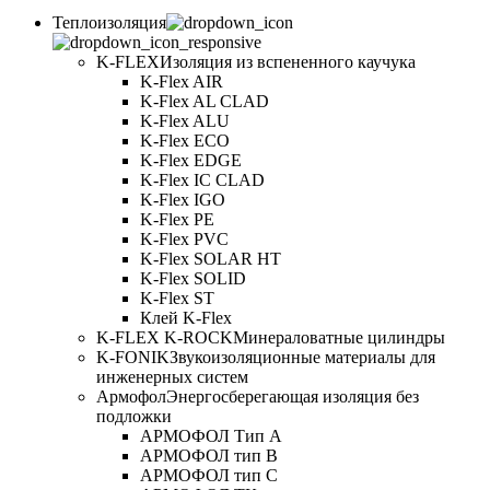
Теплоизоляция
K-FLEX
Изоляция из вспененного каучука
K-Flex AIR
K-Flex AL CLAD
K-Flex ALU
K-Flex ECO
K-Flex EDGE
K-Flex IC CLAD
K-Flex IGO
K-Flex PE
K-Flex PVC
K-Flex SOLAR HT
K-Flex SOLID
K-Flex ST
Клей K-Flex
K-FLEX K-ROCK
Минераловатные цилиндры
K-FONIK
Звукоизоляционные материалы для
инженерных систем
Армофол
Энергосберегающая изоляция без
подложки
АРМОФОЛ Тип А
АРМОФОЛ тип В
АРМОФОЛ тип C