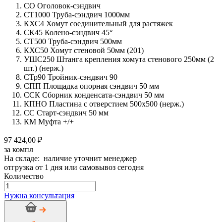
СО Оголовок-сэндвич
СТ1000 Труба-сэндвич 1000мм
КХС4 Хомут соединительный для растяжек
СК45 Колено-сэндвич 45°
СТ500 Труба-сэндвич 500мм
КХС50 Хомут стеновой 50мм (201)
УШС250 Штанга крепления хомута стенового 250мм (2
шт.) (нерж.)
СТр90 Тройник-сэндвич 90
СПП Площадка опорная сэндвич 50 мм
ССК Сборник конденсата-сэндвич 50 мм
КПНО Пластина с отверстием 500х500 (нерж.)
СС Старт-сэндвич 50 мм
КМ Муфта +/+
97 424,00 ₽
за компл
На складе: наличие уточнит менеджер
отгрузка от 1 дня или самовывоз сегодня
Количество
Количество
товара
Нужна консультация
Дымоход
стальной
CRAFT