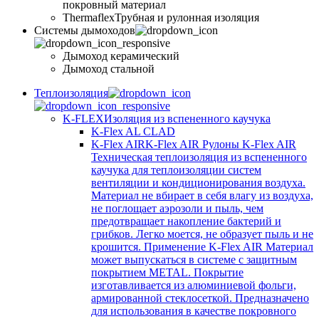
покровный материал
Thermaflex
Трубная и рулонная изоляция
Cистемы дымоходов
Дымоход керамический
Дымоход стальной
Теплоизоляция
K-FLEX
Изоляция из вспененного каучука
K-Flex AL CLAD
K-Flex AIR
K-Flex AIR Рулоны K-Flex AIR
Техническая теплоизоляция из вспененного
каучука для теплоизоляции систем
вентиляции и кондиционирования воздуха.
Материал не вбирает в себя влагу из воздуха,
не поглощает аэрозоли и пыль, чем
предотвращает накопление бактерий и
грибков. Легко моется, не образует пыль и не
крошится. Применение K-Flex AIR Материал
может выпускаться в системе c защитным
покрытием METAL. Покрытие
изготавливается из алюминиевой фольги,
армированной стеклосеткой. Предназначено
для использования в качестве покровного