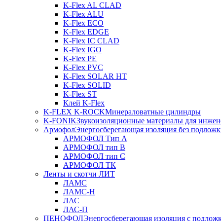
K-Flex AL CLAD
K-Flex ALU
K-Flex ECO
K-Flex EDGE
K-Flex IC CLAD
K-Flex IGO
K-Flex PE
K-Flex PVC
K-Flex SOLAR HT
K-Flex SOLID
K-Flex ST
Клей K-Flex
K-FLEX K-ROCK
Минераловатные цилиндры
K-FONIK
Звукоизоляционные материалы для инжен
Армофол
Энергосберегающая изоляция без подлож
АРМОФОЛ Тип А
АРМОФОЛ тип В
АРМОФОЛ тип C
АРМОФОЛ ТК
Ленты и скотчи ЛИТ
ЛАМС
ЛАМС-Н
ЛАС
ЛАС-П
ПЕНОФОЛ
Энергосберегающая изоляция с подлож