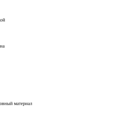
кой
ена
овный материал