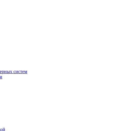
ерных систем
ки
кой