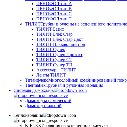
ПЕНОФОЛ тип А
ПЕНОФОЛ тип B
ПЕНОФОЛ тип C
ПЕНОФОЛ тип T
ТИЛИТ
Трубки и рулоны из вспененного полиэтил
ТИЛИТ Базис
ТИЛИТ Блэк Стар
ТИЛИТ Блэк Стар Дакт
ТИЛИТ Плавающий пол
ТИЛИТ Супер
ТИЛИТ Супер Протект
ТИЛИТ Супер СТ
ТИЛИТ Супер ТП
Аксессуары ТИЛИТ
Ленты ТИЛИТ
Титанфлекс
Многослойный комбинированный покр
Thermaflex
Трубная и рулонная изоляция
Cистемы дымоходов
Дымоход керамический
Дымоход стальной
Теплоизоляция
K-FLEX
Изоляция из вспененного каучука