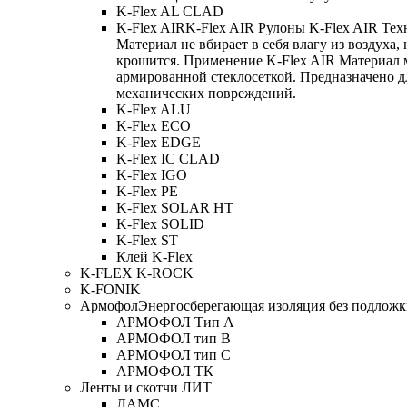
K-Flex AL CLAD
K-Flex AIR
K-Flex AIR Рулоны K-Flex AIR Тех
Материал не вбирает в себя влагу из воздуха,
крошится. Применение K-Flex AIR Материал 
армированной стеклосеткой. Предназначено д
механических повреждений.
K-Flex ALU
K-Flex ECO
K-Flex EDGE
K-Flex IC CLAD
K-Flex IGO
K-Flex PE
K-Flex SOLAR HT
K-Flex SOLID
K-Flex ST
Клей K-Flex
K-FLEX K-ROCK
K-FONIK
Армофол
Энергосберегающая изоляция без подлож
АРМОФОЛ Тип А
АРМОФОЛ тип В
АРМОФОЛ тип C
АРМОФОЛ ТК
Ленты и скотчи ЛИТ
ЛАМС