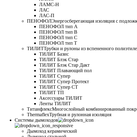
ЛАМС-Н
ЛАС
ЛАС-П
ПЕНОФОЛ
Энергосберегающая изоляция с подлож
ПЕНОФОЛ тип А
ПЕНОФОЛ тип B
ПЕНОФОЛ тип C
ПЕНОФОЛ тип T
ТИЛИТ
Трубки и рулоны из вспененного полиэтил
ТИЛИТ Базис
ТИЛИТ Блэк Стар
ТИЛИТ Блэк Стар Дакт
ТИЛИТ Плавающий пол
ТИЛИТ Супер
ТИЛИТ Супер Протект
ТИЛИТ Супер СТ
ТИЛИТ ТП
Аксессуары ТИЛИТ
Ленты ТИЛИТ
Титанфлекс
Многослойный комбинированный покр
Thermaflex
Трубная и рулонная изоляция
Cистемы дымоходов
Дымоход керамический
Дымоход стальной