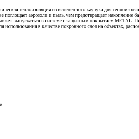
ническая теплоизоляция из вспененного каучука для теплоизоля
 не поглощает аэрозоли и пыль, чем предотвращает накопление ба
может выпускаться в системе c защитным покрытием METAL. По
ля использования в качестве покровного слоя на объектах, расп
ки