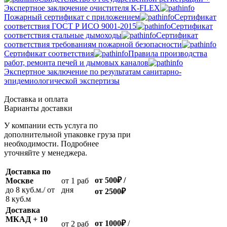
Экспертное заключение очистителя K-FLEX
Пожарный сертификат с приложением
Сертификат
соответствия ГОСТ Р ИСО 9001-2015
Сертификат
соответствия стальные дымоходы
Сертификат
соответствия требованиям пожарной безопасности
Сертификат соответствия
Правила производства
работ, ремонта печей и дымовых каналов
Экспертное заключение по результатам санитарно-
эпидемиологической экспертизы
Доставка и оплата
Варианты доставки
У компании есть услуга по
дополнительной упаковке груза при
необходимости. Подробнее
уточняйте у менеджера.
Доставка по
от 500
₽
/
Москве
oт 1 раб
до 8 куб.м./ от
дня
от 2500
₽
8 куб.м
Доставка
МКАД + 10
от 1000
₽
/
oт 2 раб