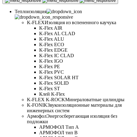
Теплоизоляция
K-FLEX
Изоляция из вспененного каучука
K-Flex AIR
K-Flex AL CLAD
K-Flex ALU
K-Flex ECO
K-Flex EDGE
K-Flex IC CLAD
K-Flex IGO
K-Flex PE
K-Flex PVC
K-Flex SOLAR HT
K-Flex SOLID
K-Flex ST
Клей K-Flex
K-FLEX K-ROCK
Минераловатные цилиндры
K-FONIK
Звукоизоляционные материалы для
инженерных систем
Армофол
Энергосберегающая изоляция без
подложки
АРМОФОЛ Тип А
АРМОФОЛ тип В