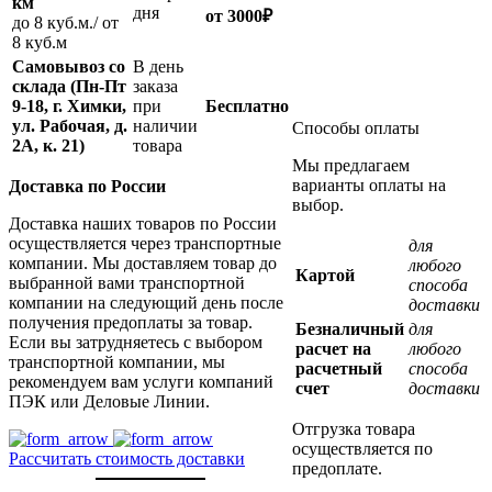
км
дня
от
3000
₽
до 8 куб.м./ от
8 куб.м
Самовывоз со
В день
склада (Пн-Пт
заказа
9-18, г. Химки,
при
Бесплатно
ул. Рабочая, д.
наличии
Способы оплаты
2А, к. 21)
товара
Мы предлагаем
варианты оплаты на
Доставка по России
выбор.
Доставка наших товаров по России
осуществляется через транспортные
для
компании. Мы доставляем товар до
любого
Картой
выбранной вами транспортной
способа
компании на следующий день после
доставки
получения предоплаты за товар.
Безналичный
для
Если вы затрудняетесь с выбором
расчет на
любого
транспортной компании, мы
расчетный
способа
рекомендуем вам услуги компаний
счет
доставки
ПЭК или Деловые Линии.
Отгрузка товара
осуществляется по
Рассчитать стоимость доставки
предоплате.