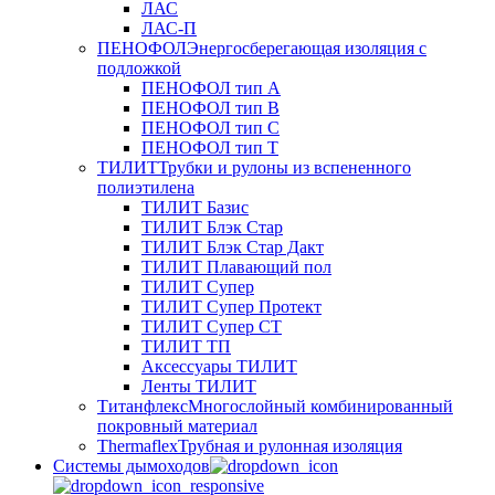
ЛАС
ЛАС-П
ПЕНОФОЛ
Энергосберегающая изоляция с
подложкой
ПЕНОФОЛ тип А
ПЕНОФОЛ тип B
ПЕНОФОЛ тип C
ПЕНОФОЛ тип T
ТИЛИТ
Трубки и рулоны из вспененного
полиэтилена
ТИЛИТ Базис
ТИЛИТ Блэк Стар
ТИЛИТ Блэк Стар Дакт
ТИЛИТ Плавающий пол
ТИЛИТ Супер
ТИЛИТ Супер Протект
ТИЛИТ Супер СТ
ТИЛИТ ТП
Аксессуары ТИЛИТ
Ленты ТИЛИТ
Титанфлекс
Многослойный комбинированный
покровный материал
Thermaflex
Трубная и рулонная изоляция
Cистемы дымоходов