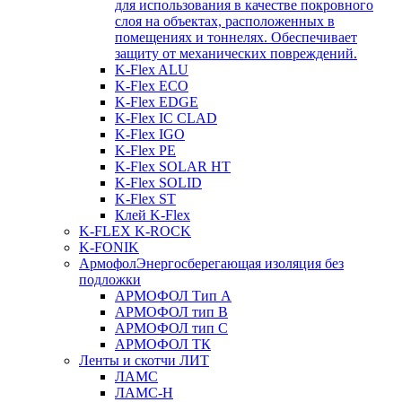
для использования в качестве покровного
слоя на объектах, расположенных в
помещениях и тоннелях. Обеспечивает
защиту от механических повреждений.
K-Flex ALU
K-Flex ECO
K-Flex EDGE
K-Flex IC CLAD
K-Flex IGO
K-Flex PE
K-Flex SOLAR HT
K-Flex SOLID
K-Flex ST
Клей K-Flex
K-FLEX K-ROCK
K-FONIK
Армофол
Энергосберегающая изоляция без
подложки
АРМОФОЛ Тип А
АРМОФОЛ тип В
АРМОФОЛ тип C
АРМОФОЛ ТК
Ленты и скотчи ЛИТ
ЛАМС
ЛАМС-Н