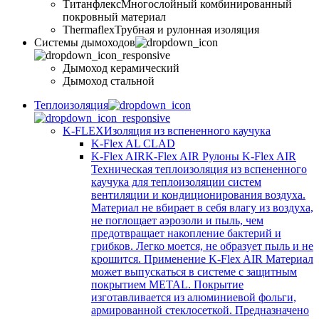
Титанфлекс
Многослойный комбинированный
покровный материал
Thermaflex
Трубная и рулонная изоляция
Cистемы дымоходов
Дымоход керамический
Дымоход стальной
Теплоизоляция
K-FLEX
Изоляция из вспененного каучука
K-Flex AL CLAD
K-Flex AIR
K-Flex AIR Рулоны K-Flex AIR
Техническая теплоизоляция из вспененного
каучука для теплоизоляции систем
вентиляции и кондиционирования воздуха.
Материал не вбирает в себя влагу из воздуха,
не поглощает аэрозоли и пыль, чем
предотвращает накопление бактерий и
грибков. Легко моется, не образует пыль и не
крошится. Применение K-Flex AIR Материал
может выпускаться в системе c защитным
покрытием METAL. Покрытие
изготавливается из алюминиевой фольги,
армированной стеклосеткой. Предназначено