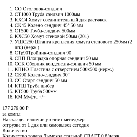
СО Оголовок-сэндвич
СТ1000 Труба-сэндвич 1000мм
КХС4 Хомут соединительный для растяжек
СК45 Колено-сэндвич 45° 50 мм
СТ500 Труба-сэндвич 500мм
КХС50 Хомут стеновой 50мм (201)
УШС250 Штанга крепления хомута стенового 250мм (2
шт.) (нерж.)
СТр90Тройник-сэндвич 90
СПП Площадка опорная сэндвич 50 мм
ССК Сборник конденсата-сэндвич 50 мм
КПНО Пластина с отверстием 500х500 (нерж.)
СК90 Колено-сэндвич 90°
СС Старт-сэндвич 50 мм
КТШ Труба шибер
КТ500 Труба 500мм
КМ Муфта +/+
177 279,00 ₽
за компл
На складе: наличие уточнит менеджер
отгрузка от 1 дня или самовывоз сегодня
Количество
Количество товара Дымоход стальной CRAFT 0.8/нерж.,