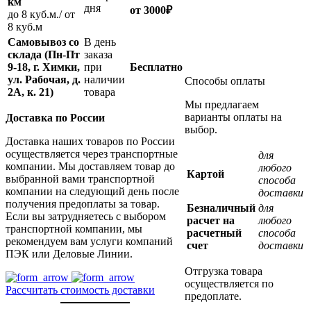
км
дня
от
3000
₽
до 8 куб.м./ от
8 куб.м
Самовывоз со
В день
склада (Пн-Пт
заказа
9-18, г. Химки,
при
Бесплатно
ул. Рабочая, д.
наличии
Способы оплаты
2А, к. 21)
товара
Мы предлагаем
варианты оплаты на
Доставка по России
выбор.
Доставка наших товаров по России
осуществляется через транспортные
для
компании. Мы доставляем товар до
любого
Картой
выбранной вами транспортной
способа
компании на следующий день после
доставки
получения предоплаты за товар.
Безналичный
для
Если вы затрудняетесь с выбором
расчет на
любого
транспортной компании, мы
расчетный
способа
рекомендуем вам услуги компаний
счет
доставки
ПЭК или Деловые Линии.
Отгрузка товара
осуществляется по
Рассчитать стоимость доставки
предоплате.