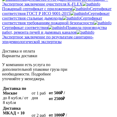
Экспертное заключение очистителя K-FLEX
Пожарный сертификат с приложением
Сертификат
соответствия ГОСТ Р ИСО 9001-2015
Сертификат
соответствия стальные дымоходы
Сертификат
соответствия требованиям пожарной безопасности
Сертификат соответствия
Правила производства
работ, ремонта печей и дымовых каналов
Экспертное заключение по результатам санитарно-
эпидемиологической экспертизы
Доставка и оплата
Варианты доставки
У компании есть услуга по
дополнительной упаковке груза при
необходимости. Подробнее
уточняйте у менеджера.
Доставка по
от 500
₽
/
Москве
oт 1 раб
до 8 куб.м./ от
дня
от 2500
₽
8 куб.м
Доставка
МКАД + 10
от 1000
₽
/
oт 2 раб