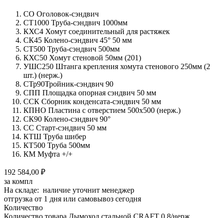
СО Оголовок-сэндвич
СТ1000 Труба-сэндвич 1000мм
КХС4 Хомут соединительный для растяжек
СК45 Колено-сэндвич 45° 50 мм
СТ500 Труба-сэндвич 500мм
КХС50 Хомут стеновой 50мм (201)
УШС250 Штанга крепления хомута стенового 250мм (2
шт.) (нерж.)
СТр90Тройник-сэндвич 90
СПП Площадка опорная сэндвич 50 мм
ССК Сборник конденсата-сэндвич 50 мм
КПНО Пластина с отверстием 500х500 (нерж.)
СК90 Колено-сэндвич 90°
СС Старт-сэндвич 50 мм
КТШ Труба шибер
КТ500 Труба 500мм
КМ Муфта +/+
192 584,00 ₽
за компл
На складе: наличие уточнит менеджер
отгрузка от 1 дня или самовывоз сегодня
Количество
Количество товара Дымоход стальной CRAFT 0.8/нерж.,