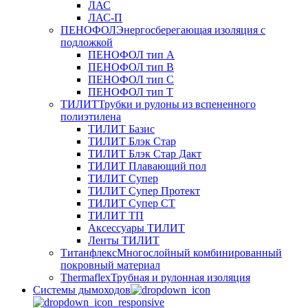
ЛАС
ЛАС-П
ПЕНОФОЛ
Энергосберегающая изоляция с
подложкой
ПЕНОФОЛ тип А
ПЕНОФОЛ тип B
ПЕНОФОЛ тип C
ПЕНОФОЛ тип T
ТИЛИТ
Трубки и рулоны из вспененного
полиэтилена
ТИЛИТ Базис
ТИЛИТ Блэк Стар
ТИЛИТ Блэк Стар Дакт
ТИЛИТ Плавающий пол
ТИЛИТ Супер
ТИЛИТ Супер Протект
ТИЛИТ Супер СТ
ТИЛИТ ТП
Аксессуары ТИЛИТ
Ленты ТИЛИТ
Титанфлекс
Многослойный комбинированный
покровный материал
Thermaflex
Трубная и рулонная изоляция
Cистемы дымоходов