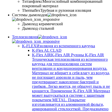
Титанфлекс
Многослойный комбинированный
покровный материал
Thermaflex
Трубная и рулонная изоляция
Cистемы дымоходов
Дымоход керамический
Дымоход стальной
Теплоизоляция
K-FLEX
Изоляция из вспененного каучука
K-Flex AL CLAD
K-Flex AIR
K-Flex AIR Рулоны K-Flex AIR
Техническая теплоизоляция из вспененного
каучука для теплоизоляции систем
вентиляции и кондиционирования воздуха.
Материал не вбирает в себя влагу из воздуха,
не поглощает аэрозоли и пыль, чем
предотвращает накопление бактерий и
грибков. Легко моется, не образует пыль и не
крошится. Применение K-Flex AIR Материал
может выпускаться в системе c защитным
покрытием METAL. Покрытие
изготавливается из алюминиевой фольги,
армированной стеклосеткой. Предназначено