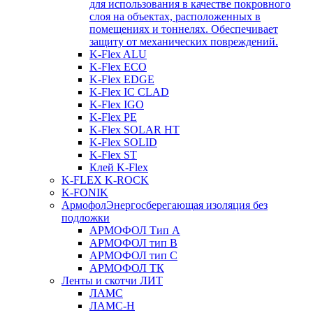
для использования в качестве покровного
слоя на объектах, расположенных в
помещениях и тоннелях. Обеспечивает
защиту от механических повреждений.
K-Flex ALU
K-Flex ECO
K-Flex EDGE
K-Flex IC CLAD
K-Flex IGO
K-Flex PE
K-Flex SOLAR HT
K-Flex SOLID
K-Flex ST
Клей K-Flex
K-FLEX K-ROCK
K-FONIK
Армофол
Энергосберегающая изоляция без
подложки
АРМОФОЛ Тип А
АРМОФОЛ тип В
АРМОФОЛ тип C
АРМОФОЛ ТК
Ленты и скотчи ЛИТ
ЛАМС
ЛАМС-Н