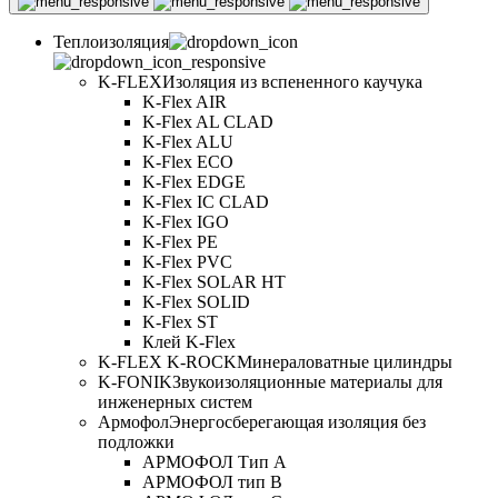
Теплоизоляция
K-FLEX
Изоляция из вспененного каучука
K-Flex AIR
K-Flex AL CLAD
K-Flex ALU
K-Flex ECO
K-Flex EDGE
K-Flex IC CLAD
K-Flex IGO
K-Flex PE
K-Flex PVC
K-Flex SOLAR HT
K-Flex SOLID
K-Flex ST
Клей K-Flex
K-FLEX K-ROCK
Минераловатные цилиндры
K-FONIK
Звукоизоляционные материалы для
инженерных систем
Армофол
Энергосберегающая изоляция без
подложки
АРМОФОЛ Тип А
АРМОФОЛ тип В