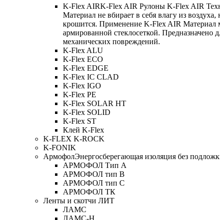
K-Flex AIR
K-Flex AIR Рулоны K-Flex AIR Тех
Материал не вбирает в себя влагу из воздуха,
крошится. Применение K-Flex AIR Материал 
армированной стеклосеткой. Предназначено д
механических повреждений.
K-Flex ALU
K-Flex ECO
K-Flex EDGE
K-Flex IC CLAD
K-Flex IGO
K-Flex PE
K-Flex SOLAR HT
K-Flex SOLID
K-Flex ST
Клей K-Flex
K-FLEX K-ROCK
K-FONIK
Армофол
Энергосберегающая изоляция без подлож
АРМОФОЛ Тип А
АРМОФОЛ тип В
АРМОФОЛ тип C
АРМОФОЛ ТК
Ленты и скотчи ЛИТ
ЛАМС
ЛАМС-Н