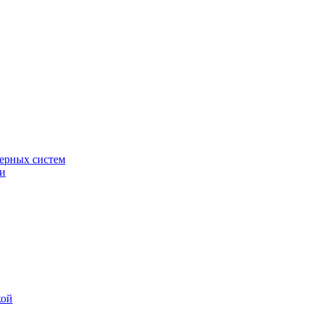
ерных систем
ки
кой