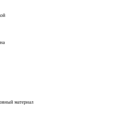
кой
ена
овный материал