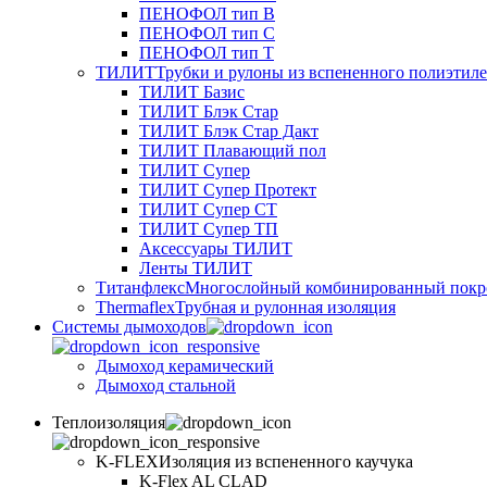
ПЕНОФОЛ тип B
ПЕНОФОЛ тип C
ПЕНОФОЛ тип T
ТИЛИТ
Трубки и рулоны из вспененного полиэтил
ТИЛИТ Базис
ТИЛИТ Блэк Стар
ТИЛИТ Блэк Стар Дакт
ТИЛИТ Плавающий пол
ТИЛИТ Супер
ТИЛИТ Супер Протект
ТИЛИТ Супер СТ
ТИЛИТ Супер ТП
Аксессуары ТИЛИТ
Ленты ТИЛИТ
Титанфлекс
Многослойный комбинированный покр
Thermaflex
Трубная и рулонная изоляция
Cистемы дымоходов
Дымоход керамический
Дымоход стальной
Теплоизоляция
K-FLEX
Изоляция из вспененного каучука
K-Flex AL CLAD