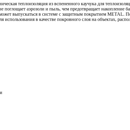
ническая теплоизоляция из вспененного каучука для теплоизоля
 не поглощает аэрозоли и пыль, чем предотвращает накопление ба
может выпускаться в системе c защитным покрытием METAL. По
ля использования в качестве покровного слоя на объектах, расп
ки