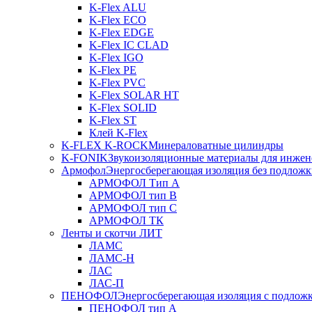
K-Flex ALU
K-Flex ECO
K-Flex EDGE
K-Flex IC CLAD
K-Flex IGO
K-Flex PE
K-Flex PVC
K-Flex SOLAR HT
K-Flex SOLID
K-Flex ST
Клей K-Flex
K-FLEX K-ROCK
Минераловатные цилиндры
K-FONIK
Звукоизоляционные материалы для инжен
Армофол
Энергосберегающая изоляция без подлож
АРМОФОЛ Тип А
АРМОФОЛ тип В
АРМОФОЛ тип C
АРМОФОЛ ТК
Ленты и скотчи ЛИТ
ЛАМС
ЛАМС-Н
ЛАС
ЛАС-П
ПЕНОФОЛ
Энергосберегающая изоляция с подлож
ПЕНОФОЛ тип А