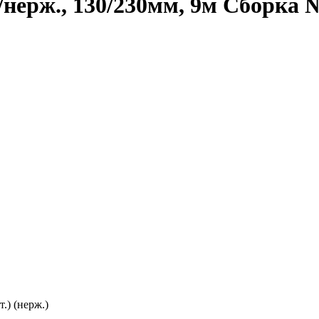
нерж., 130/230мм, 9м Сборка 
.) (нерж.)