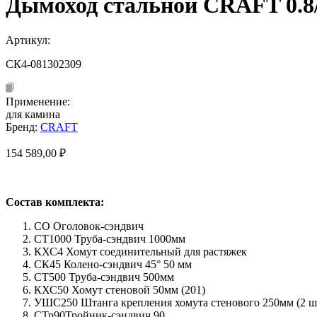
Дымоход стальной CRAFT 0.8/
Артикул:
СК4-081302309
Применение:
для камина
Бренд:
CRAFT
154 589,00
₽
Состав комплекта:
СО Оголовок-сэндвич
СТ1000 Труба-сэндвич 1000мм
КХС4 Хомут соединительный для растяжек
СК45 Колено-сэндвич 45° 50 мм
СТ500 Труба-сэндвич 500мм
КХС50 Хомут стеновой 50мм (201)
УШС250 Штанга крепления хомута стенового 250мм (2 шт
СТр90Тройник-сэндвич 90