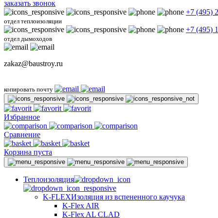
заказать звонок
+7 (495) 
отдел теплоизоляции
+7 (495) 
отдел дымоходов
zakaz@baustroy.ru
копировать почту
Избранное
Сравнение
Корзина пуста
Теплоизоляция
K-FLEX
Изоляция из вспененного каучука
K-Flex AIR
K-Flex AL CLAD