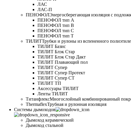
ЛАС
ЛАС-П
ПЕНОФОЛ
Энергосберегающая изоляция с подлож
ПЕНОФОЛ тип А
ПЕНОФОЛ тип B
ПЕНОФОЛ тип C
ПЕНОФОЛ тип T
ТИЛИТ
Трубки и рулоны из вспененного полиэтил
ТИЛИТ Базис
ТИЛИТ Блэк Стар
ТИЛИТ Блэк Стар Дакт
ТИЛИТ Плавающий пол
ТИЛИТ Супер
ТИЛИТ Супер Протект
ТИЛИТ Супер СТ
ТИЛИТ ТП
Аксессуары ТИЛИТ
Ленты ТИЛИТ
Титанфлекс
Многослойный комбинированный покр
Thermaflex
Трубная и рулонная изоляция
Cистемы дымоходов
Дымоход керамический
Дымоход стальной