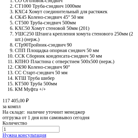
СО Оголовок-сэндвич
СТ1000 Труба-сэндвич 1000мм
КХС4 Хомут соединительный для растяжек
СК45 Колено-сэндвич 45° 50 мм
СТ500 Труба-сэндвич 500мм
КХС50 Хомут стеновой 50мм (201)
УШС250 Штанга крепления хомута стенового 250мм (2
шт.) (нерж.)
СТр90Тройник-сэндвич 90
СПП Площадка опорная сэндвич 50 мм
ССК Сборник конденсата-сэндвич 50 мм
КПНО Пластина с отверстием 500х500 (нерж.)
СК90 Колено-сэндвич 90°
СС Старт-сэндвич 50 мм
КТШ Труба шибер
КТ500 Труба 500мм
КМ Муфта +/+
117 405,00 ₽
за компл
На складе: наличие уточнит менеджер
отгрузка от 1 дня или самовывоз сегодня
Количество
Количество
товара
Нужна консультация