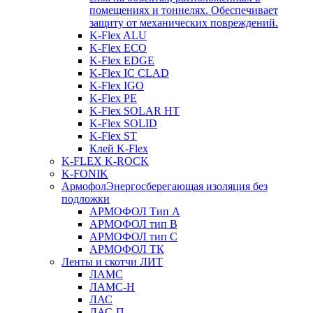
помещениях и тоннелях. Обеспечивает
защиту от механических повреждений.
K-Flex ALU
K-Flex ECO
K-Flex EDGE
K-Flex IC CLAD
K-Flex IGO
K-Flex PE
K-Flex SOLAR HT
K-Flex SOLID
K-Flex ST
Клей K-Flex
K-FLEX K-ROCK
K-FONIK
Армофол
Энергосберегающая изоляция без
подложки
АРМОФОЛ Тип А
АРМОФОЛ тип В
АРМОФОЛ тип C
АРМОФОЛ ТК
Ленты и скотчи ЛИТ
ЛАМС
ЛАМС-Н
ЛАС
ЛАС-П