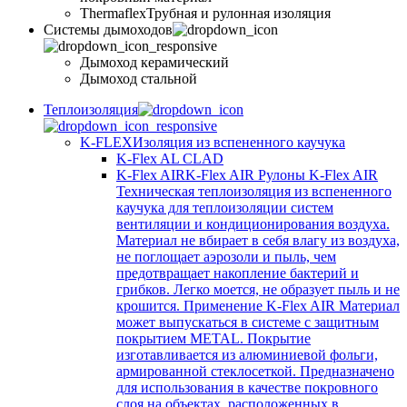
Thermaflex
Трубная и рулонная изоляция
Cистемы дымоходов
Дымоход керамический
Дымоход стальной
Теплоизоляция
K-FLEX
Изоляция из вспененного каучука
K-Flex AL CLAD
K-Flex AIR
K-Flex AIR Рулоны K-Flex AIR
Техническая теплоизоляция из вспененного
каучука для теплоизоляции систем
вентиляции и кондиционирования воздуха.
Материал не вбирает в себя влагу из воздуха,
не поглощает аэрозоли и пыль, чем
предотвращает накопление бактерий и
грибков. Легко моется, не образует пыль и не
крошится. Применение K-Flex AIR Материал
может выпускаться в системе c защитным
покрытием METAL. Покрытие
изготавливается из алюминиевой фольги,
армированной стеклосеткой. Предназначено
для использования в качестве покровного
слоя на объектах, расположенных в