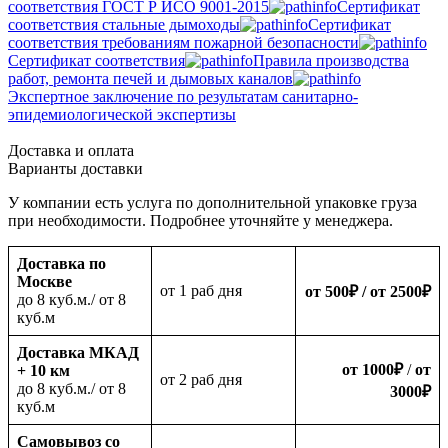
соответствия ГОСТ Р ИСО 9001-2015
Сертификат
соответствия стальные дымоходы
Сертификат
соответствия требованиям пожарной безопасности
Сертификат соответствия
Правила производства
работ, ремонта печей и дымовых каналов
Экспертное заключение по результатам санитарно-
эпидемиологической экспертизы
Доставка и оплата
Варианты доставки
У компании есть услуга по дополнительной упаковке груза
при необходимости. Подробнее уточняйте у менеджера.
Доставка по
Москве
oт 1 раб дня
от 500
₽
/ от 2500
₽
до 8 куб.м./ от 8
куб.м
Доставка МКАД
от 1000
₽
/
от
+ 10 км
oт 2 раб дня
до 8 куб.м./ от 8
3000
₽
куб.м
Самовывоз со