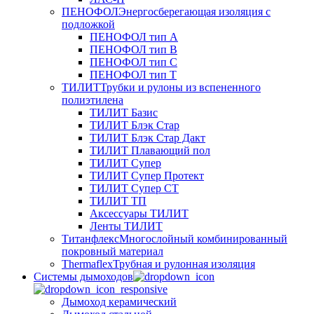
ПЕНОФОЛ
Энергосберегающая изоляция с
подложкой
ПЕНОФОЛ тип А
ПЕНОФОЛ тип B
ПЕНОФОЛ тип C
ПЕНОФОЛ тип T
ТИЛИТ
Трубки и рулоны из вспененного
полиэтилена
ТИЛИТ Базис
ТИЛИТ Блэк Стар
ТИЛИТ Блэк Стар Дакт
ТИЛИТ Плавающий пол
ТИЛИТ Супер
ТИЛИТ Супер Протект
ТИЛИТ Супер СТ
ТИЛИТ ТП
Аксессуары ТИЛИТ
Ленты ТИЛИТ
Титанфлекс
Многослойный комбинированный
покровный материал
Thermaflex
Трубная и рулонная изоляция
Cистемы дымоходов
Дымоход керамический