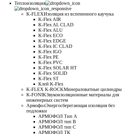
Теплоизоляция
K-FLEX
Изоляция из вспененного каучука
K-Flex AIR
K-Flex AL CLAD
K-Flex ALU
K-Flex ECO
K-Flex EDGE
K-Flex IC CLAD
K-Flex IGO
K-Flex PE
K-Flex PVC
K-Flex SOLAR HT
K-Flex SOLID
K-Flex ST
Клей K-Flex
K-FLEX K-ROCK
Минераловатные цилиндры
K-FONIK
Звукоизоляционные материалы для
инженерных систем
Армофол
Энергосберегающая изоляция без
подложки
АРМОФОЛ Тип А
АРМОФОЛ тип В
АРМОФОЛ тип C
АРМОФОЛ ТК