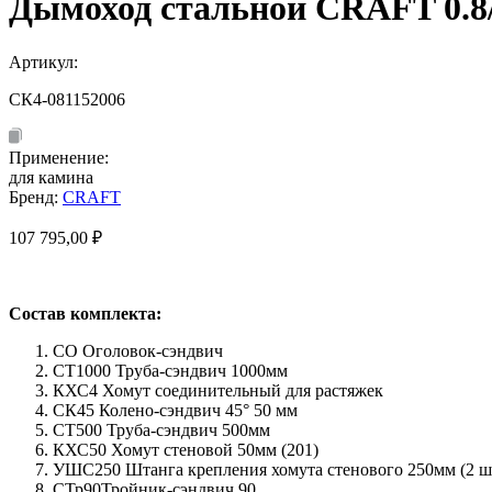
Дымоход стальной CRAFT 0.8/
Артикул:
СК4-081152006
Применение:
для камина
Бренд:
CRAFT
107 795,00
₽
Состав комплекта:
СО Оголовок-сэндвич
СТ1000 Труба-сэндвич 1000мм
КХС4 Хомут соединительный для растяжек
СК45 Колено-сэндвич 45° 50 мм
СТ500 Труба-сэндвич 500мм
КХС50 Хомут стеновой 50мм (201)
УШС250 Штанга крепления хомута стенового 250мм (2 шт
СТр90Тройник-сэндвич 90