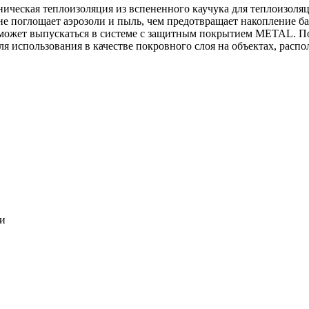
ническая теплоизоляция из вспененного каучука для теплоизоля
 не поглощает аэрозоли и пыль, чем предотвращает накопление ба
может выпускаться в системе c защитным покрытием METAL. По
ля использования в качестве покровного слоя на объектах, расп
ки