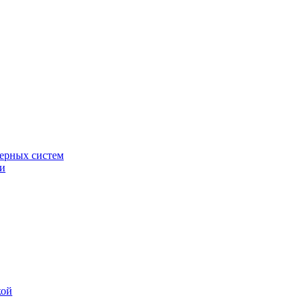
ерных систем
ки
кой