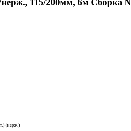
нерж., 115/200мм, 6м Сборка 
.) (нерж.)