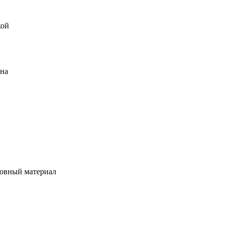
кой
ена
овный материал