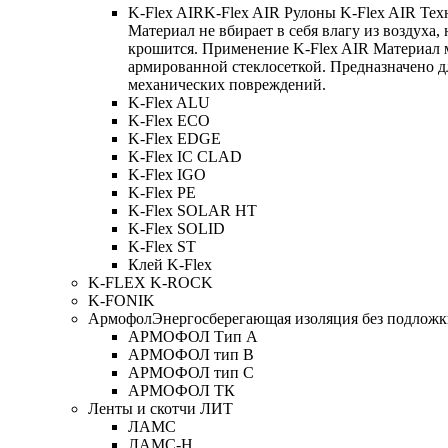
K-Flex AIR
K-Flex AIR Рулоны K-Flex AIR Тех
Материал не вбирает в себя влагу из воздуха,
крошится. Применение K-Flex AIR Материал 
армированной стеклосеткой. Предназначено д
механических повреждений.
K-Flex ALU
K-Flex ECO
K-Flex EDGE
K-Flex IC CLAD
K-Flex IGO
K-Flex PE
K-Flex SOLAR HT
K-Flex SOLID
K-Flex ST
Клей K-Flex
K-FLEX K-ROCK
K-FONIK
Армофол
Энергосберегающая изоляция без подлож
АРМОФОЛ Тип А
АРМОФОЛ тип В
АРМОФОЛ тип C
АРМОФОЛ ТК
Ленты и скотчи ЛИТ
ЛАМС
ЛАМС-Н