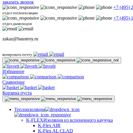
заказать звонок
+7 (495) 
отдел теплоизоляции
+7 (495) 
отдел дымоходов
zakaz@baustroy.ru
копировать почту
Избранное
Сравнение
Корзина пуста
Теплоизоляция
K-FLEX
Изоляция из вспененного каучука
K-Flex AIR
K-Flex AL CLAD