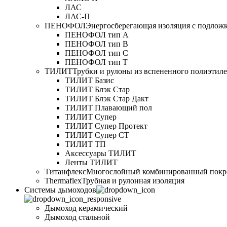
ЛАС
ЛАС-П
ПЕНОФОЛ
Энергосберегающая изоляция с подлож
ПЕНОФОЛ тип А
ПЕНОФОЛ тип B
ПЕНОФОЛ тип C
ПЕНОФОЛ тип T
ТИЛИТ
Трубки и рулоны из вспененного полиэтил
ТИЛИТ Базис
ТИЛИТ Блэк Стар
ТИЛИТ Блэк Стар Дакт
ТИЛИТ Плавающий пол
ТИЛИТ Супер
ТИЛИТ Супер Протект
ТИЛИТ Супер СТ
ТИЛИТ ТП
Аксессуары ТИЛИТ
Ленты ТИЛИТ
Титанфлекс
Многослойный комбинированный покр
Thermaflex
Трубная и рулонная изоляция
Cистемы дымоходов
Дымоход керамический
Дымоход стальной