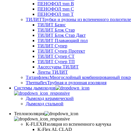
ПЕНОФОЛ тип B
ПЕНОФОЛ тип C
ПЕНОФОЛ тип T
ТИЛИТ
Трубки и рулоны из вспененного полиэтил
ТИЛИТ Базис
ТИЛИТ Блэк Стар
ТИЛИТ Блэк Стар Дакт
ТИЛИТ Плавающий пол
ТИЛИТ Супер
ТИЛИТ Супер Протект
ТИЛИТ Супер СТ
ТИЛИТ Супер ТП
Аксессуары ТИЛИТ
Ленты ТИЛИТ
Титанфлекс
Многослойный комбинированный покр
Thermaflex
Трубная и рулонная изоляция
Cистемы дымоходов
Дымоход керамический
Дымоход стальной
Теплоизоляция
K-FLEX
Изоляция из вспененного каучука
K-Flex AL CLAD