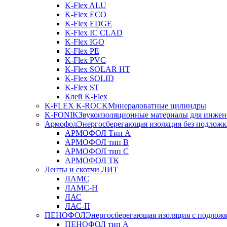
K-Flex ALU
K-Flex ECO
K-Flex EDGE
K-Flex IC CLAD
K-Flex IGO
K-Flex PE
K-Flex PVC
K-Flex SOLAR HT
K-Flex SOLID
K-Flex ST
Клей K-Flex
K-FLEX K-ROCK
Минераловатные цилиндры
K-FONIK
Звукоизоляционные материалы для инжен
Армофол
Энергосберегающая изоляция без подлож
АРМОФОЛ Тип А
АРМОФОЛ тип В
АРМОФОЛ тип C
АРМОФОЛ ТК
Ленты и скотчи ЛИТ
ЛАМС
ЛАМС-Н
ЛАС
ЛАС-П
ПЕНОФОЛ
Энергосберегающая изоляция с подлож
ПЕНОФОЛ тип А