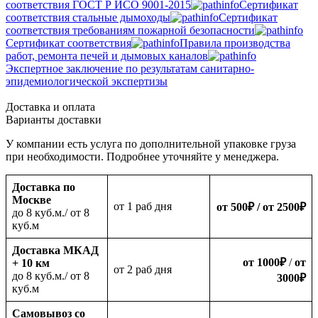
соответствия ГОСТ Р ИСО 9001-2015
Сертификат
соответствия стальные дымоходы
Сертификат
соответствия требованиям пожарной безопасности
Сертификат соответствия
Правила производства
работ, ремонта печей и дымовых каналов
Экспертное заключение по результатам санитарно-
эпидемиологической экспертизы
Доставка и оплата
Варианты доставки
У компании есть услуга по дополнительной упаковке груза
при необходимости. Подробнее уточняйте у менеджера.
Доставка по
Москве
oт 1 раб дня
от 500
₽
/ от 2500
₽
до 8 куб.м./ от 8
куб.м
Доставка МКАД
от 1000
₽
/
от
+ 10 км
oт 2 раб дня
до 8 куб.м./ от 8
3000
₽
куб.м
Самовывоз со