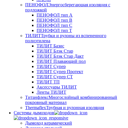
ПЕНОФОЛ
Энергосберегающая изоляция с
подложкой
ПЕНОФОЛ тип А
ПЕНОФОЛ тип B
ПЕНОФОЛ тип C
ПЕНОФОЛ тип T
ТИЛИТ
Трубки и рулоны из вспененного
полиэтилена
ТИЛИТ Базис
ТИЛИТ Блэк Стар
ТИЛИТ Блэк Стар Дакт
ТИЛИТ Плавающий пол
ТИЛИТ Супер
ТИЛИТ Супер Протект
ТИЛИТ Супер СТ
ТИЛИТ ТП
Аксессуары ТИЛИТ
Ленты ТИЛИТ
Титанфлекс
Многослойный комбинированный
покровный материал
Thermaflex
Трубная и рулонная изоляция
Cистемы дымоходов
Дымоход керамический