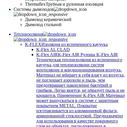
Thermaflex
Трубная и рулонная изоляция
Cистемы дымоходов
Дымоход керамический
Дымоход стальной
Теплоизоляция
K-FLEX
Изоляция из вспененного каучука
K-Flex AL CLAD
K-Flex AIR
K-Flex AIR Рулоны K-Flex AIR
Техническая теплоизоляция из вспененного
каучука для теплоизоляции систем
вентиляции и кондиционирования воздуха.
Материал не вбирает в себя влагу из воздуха,
не поглощает аэрозоли и пыль, чем
предотвращает накопление бактерий и
грибков. Легко моется, не образует пыль и не
крошится. Применение K-Flex AIR Материал
может выпускаться в системе c защитным
покрытием METAL. Покрытие
изготавливается из алюминиевой фольги,
армированной стеклосеткой. Предназначено
для использования в качестве покровного
слоя на объектах, расположенных в