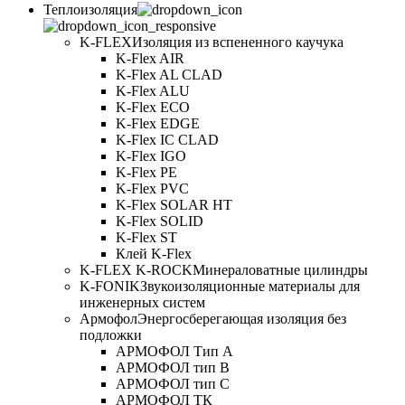
Теплоизоляция
K-FLEX
Изоляция из вспененного каучука
K-Flex AIR
K-Flex AL CLAD
K-Flex ALU
K-Flex ECO
K-Flex EDGE
K-Flex IC CLAD
K-Flex IGO
K-Flex PE
K-Flex PVC
K-Flex SOLAR HT
K-Flex SOLID
K-Flex ST
Клей K-Flex
K-FLEX K-ROCK
Минераловатные цилиндры
K-FONIK
Звукоизоляционные материалы для
инженерных систем
Армофол
Энергосберегающая изоляция без
подложки
АРМОФОЛ Тип А
АРМОФОЛ тип В
АРМОФОЛ тип C
АРМОФОЛ ТК