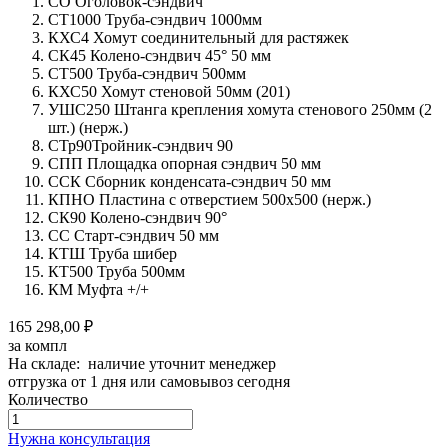
СО Оголовок-сэндвич
СТ1000 Труба-сэндвич 1000мм
КХС4 Хомут соединительный для растяжек
СК45 Колено-сэндвич 45° 50 мм
СТ500 Труба-сэндвич 500мм
КХС50 Хомут стеновой 50мм (201)
УШС250 Штанга крепления хомута стенового 250мм (2
шт.) (нерж.)
СТр90Тройник-сэндвич 90
СПП Площадка опорная сэндвич 50 мм
ССК Сборник конденсата-сэндвич 50 мм
КПНО Пластина с отверстием 500х500 (нерж.)
СК90 Колено-сэндвич 90°
СС Старт-сэндвич 50 мм
КТШ Труба шибер
КТ500 Труба 500мм
КМ Муфта +/+
165 298,00 ₽
за компл
На складе: наличие уточнит менеджер
отгрузка от 1 дня или самовывоз сегодня
Количество
Количество
товара
Нужна консультация