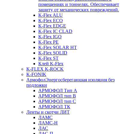
помещениях и тоннелях. Обеспечивает
защиту от механических повреждений.
K-Flex ALU
K-Flex ECO
K-Flex EDGE
K-Flex IC CLAD
K-Flex IGO
K-Flex PE
K-Flex SOLAR HT
K-Flex SOLID
K-Flex ST
Клей K-Flex
K-FLEX K-ROCK
K-FONIK
Армофол
Энергосберегающая изоляция без
подложки
АРМОФОЛ Тип А
АРМОФОЛ тип В
АРМОФОЛ тип C
АРМОФОЛ ТК
Ленты и скотчи ЛИТ
ЛАМС
ЛАМС-Н
ЛАС
ЛАС-П