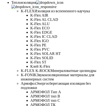
Теплоизоляция
K-FLEX
Изоляция из вспененного каучука
K-Flex AIR
K-Flex AL CLAD
K-Flex ALU
K-Flex ECO
K-Flex EDGE
K-Flex IC CLAD
K-Flex IGO
K-Flex PE
K-Flex PVC
K-Flex SOLAR HT
K-Flex SOLID
K-Flex ST
Клей K-Flex
K-FLEX K-ROCK
Минераловатные цилиндры
K-FONIK
Звукоизоляционные материалы для
инженерных систем
Армофол
Энергосберегающая изоляция без
подложки
АРМОФОЛ Тип А
АРМОФОЛ тип В
АРМОФОЛ тип C
АРМОФОЛ ТК