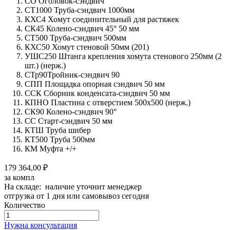
СО Оголовок-сэндвич
СТ1000 Труба-сэндвич 1000мм
КХС4 Хомут соединительный для растяжек
СК45 Колено-сэндвич 45° 50 мм
СТ500 Труба-сэндвич 500мм
КХС50 Хомут стеновой 50мм (201)
УШС250 Штанга крепления хомута стенового 250мм (2
шт.) (нерж.)
СТр90Тройник-сэндвич 90
СПП Площадка опорная сэндвич 50 мм
ССК Сборник конденсата-сэндвич 50 мм
КПНО Пластина с отверстием 500х500 (нерж.)
СК90 Колено-сэндвич 90°
СС Старт-сэндвич 50 мм
КТШ Труба шибер
КТ500 Труба 500мм
КМ Муфта +/+
179 364,00 ₽
за компл
На складе: наличие уточнит менеджер
отгрузка от 1 дня или самовывоз сегодня
Количество
Количество
товара
Нужна консультация