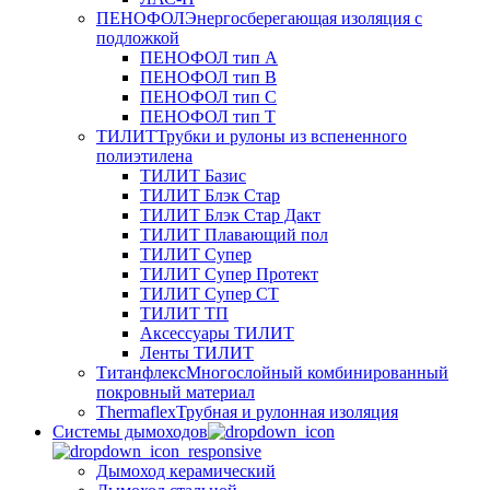
ПЕНОФОЛ
Энергосберегающая изоляция с
подложкой
ПЕНОФОЛ тип А
ПЕНОФОЛ тип B
ПЕНОФОЛ тип C
ПЕНОФОЛ тип T
ТИЛИТ
Трубки и рулоны из вспененного
полиэтилена
ТИЛИТ Базис
ТИЛИТ Блэк Стар
ТИЛИТ Блэк Стар Дакт
ТИЛИТ Плавающий пол
ТИЛИТ Супер
ТИЛИТ Супер Протект
ТИЛИТ Супер СТ
ТИЛИТ ТП
Аксессуары ТИЛИТ
Ленты ТИЛИТ
Титанфлекс
Многослойный комбинированный
покровный материал
Thermaflex
Трубная и рулонная изоляция
Cистемы дымоходов
Дымоход керамический