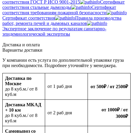
соответствия ГОСТ Р ИСО 9001-2015
Сертификат
соответствия стальные дымоходы
Сертификат
соответствия требованиям пожарной безопасности
Сертификат соответствия
Правила производства
работ, ремонта печей и дымовых каналов
Экспертное заключение по результатам санитарно-
эпидемиологической экспертизы
Доставка и оплата
Варианты доставки
У компании есть услуга по дополнительной упаковке груза
при необходимости. Подробнее уточняйте у менеджера.
Доставка по
Москве
oт 1 раб дня
от 500
₽
/ от 2500
₽
до 8 куб.м./ от 8
куб.м
Доставка МКАД
от 1000
₽
/
от
+ 10 км
oт 2 раб дня
до 8 куб.м./ от 8
3000
₽
куб.м
Самовывоз со