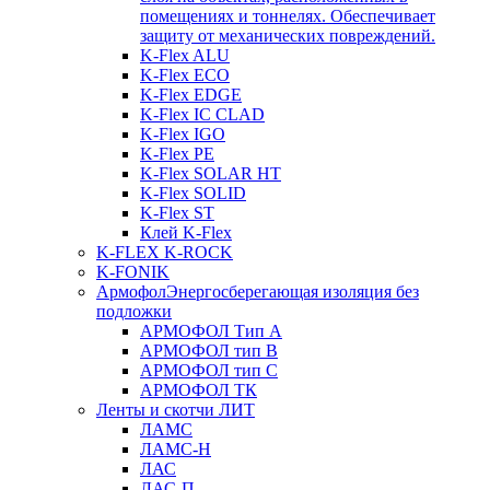
помещениях и тоннелях. Обеспечивает
защиту от механических повреждений.
K-Flex ALU
K-Flex ECO
K-Flex EDGE
K-Flex IC CLAD
K-Flex IGO
K-Flex PE
K-Flex SOLAR HT
K-Flex SOLID
K-Flex ST
Клей K-Flex
K-FLEX K-ROCK
K-FONIK
Армофол
Энергосберегающая изоляция без
подложки
АРМОФОЛ Тип А
АРМОФОЛ тип В
АРМОФОЛ тип C
АРМОФОЛ ТК
Ленты и скотчи ЛИТ
ЛАМС
ЛАМС-Н
ЛАС
ЛАС-П