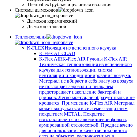
Thermaflex
Трубная и рулонная изоляция
Cистемы дымоходов
Дымоход керамический
Дымоход стальной
Теплоизоляция
K-FLEX
Изоляция из вспененного каучука
K-Flex AL CLAD
K-Flex AIR
K-Flex AIR Рулоны K-Flex AIR
Техническая теплоизоляция из вспененного
каучука для теплоизоляции систем
вентиляции и кондиционирования воздуха.
Материал не вбирает в себя влагу из воздуха,
не поглощает аэрозоли и пыль, чем
предотвращает накопление бактерий и
грибков. Легко моется, не образует пыль и не
крошится. Применение K-Flex AIR Материал
может выпускаться в системе c защитным
покрытием METAL. Покрытие
изготавливается из алюминиевой фольги,
армированной стеклосеткой. Предназначено
для использования в качестве покровного
слоя на объектах, расположенных в