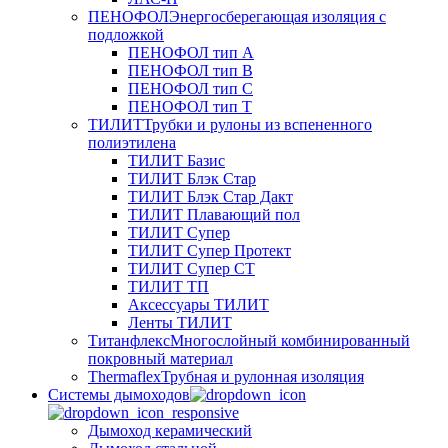
ПЕНОФОЛ
Энергосберегающая изоляция с
подложкой
ПЕНОФОЛ тип А
ПЕНОФОЛ тип B
ПЕНОФОЛ тип C
ПЕНОФОЛ тип T
ТИЛИТ
Трубки и рулоны из вспененного
полиэтилена
ТИЛИТ Базис
ТИЛИТ Блэк Стар
ТИЛИТ Блэк Стар Дакт
ТИЛИТ Плавающий пол
ТИЛИТ Супер
ТИЛИТ Супер Протект
ТИЛИТ Супер СТ
ТИЛИТ ТП
Аксессуары ТИЛИТ
Ленты ТИЛИТ
Титанфлекс
Многослойный комбинированный
покровный материал
Thermaflex
Трубная и рулонная изоляция
Cистемы дымоходов
Дымоход керамический