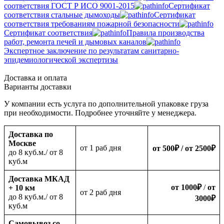
соответствия ГОСТ Р ИСО 9001-2015
Сертификат
соответствия стальные дымоходы
Сертификат
соответствия требованиям пожарной безопасности
Сертификат соответствия
Правила производства
работ, ремонта печей и дымовых каналов
Экспертное заключение по результатам санитарно-
эпидемиологической экспертизы
Доставка и оплата
Варианты доставки
У компании есть услуга по дополнительной упаковке груза
при необходимости. Подробнее уточняйте у менеджера.
Доставка по
Москве
oт 1 раб дня
от 500
₽
/ от 2500
₽
до 8 куб.м./ от 8
куб.м
Доставка МКАД
от 1000
₽
/
от
+ 10 км
oт 2 раб дня
до 8 куб.м./ от 8
3000
₽
куб.м
Самовывоз со