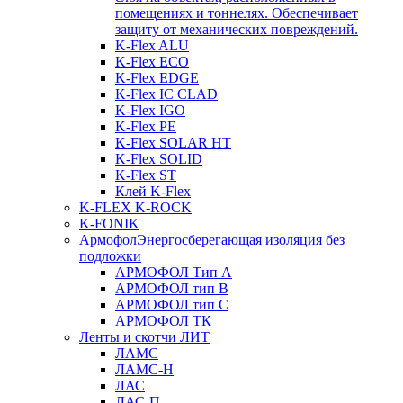
помещениях и тоннелях. Обеспечивает
защиту от механических повреждений.
K-Flex ALU
K-Flex ECO
K-Flex EDGE
K-Flex IC CLAD
K-Flex IGO
K-Flex PE
K-Flex SOLAR HT
K-Flex SOLID
K-Flex ST
Клей K-Flex
K-FLEX K-ROCK
K-FONIK
Армофол
Энергосберегающая изоляция без
подложки
АРМОФОЛ Тип А
АРМОФОЛ тип В
АРМОФОЛ тип C
АРМОФОЛ ТК
Ленты и скотчи ЛИТ
ЛАМС
ЛАМС-Н
ЛАС
ЛАС-П