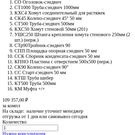
СО Оголовок-сэндвич
СТ1000 Труба-сэндвич 1000мм
КХС4 Хомут соединительный для растяжек
СК45 Колено-сэндвич 45° 50 мм
СТ500 Труба-сэндвич 500мм
КХС50 Хомут стеновой 50мм (201)
УШС250 Штанга крепления хомута стенового 250мм (2
шт.) (нерж.)
СТр90Тройник-сэндвич 90
СПП Площадка опорная сэндвич 50 мм
ССК Сборник конденсата-сэндвич 50 мм
КПНО Пластина с отверстием 500х500 (нерж.)
СК90 Колено-сэндвич 90°
СС Старт-сэндвич 50 мм
КТШ Труба шибер
КТ500 Труба 500мм
КМ Муфта +/+
109 357,00 ₽
за компл
На складе: наличие уточнит менеджер
отгрузка от 1 дня или самовывоз сегодня
Количество
Количество
товара
Нужна консультация