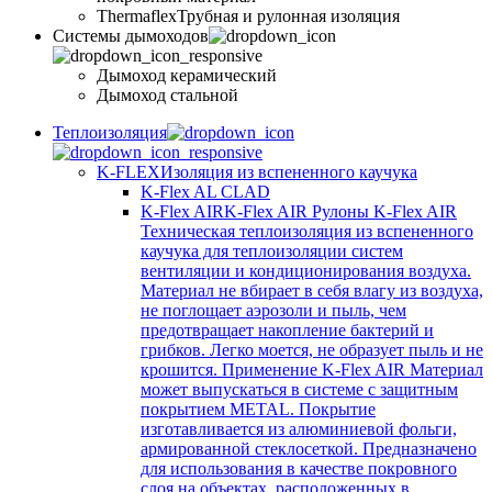
Thermaflex
Трубная и рулонная изоляция
Cистемы дымоходов
Дымоход керамический
Дымоход стальной
Теплоизоляция
K-FLEX
Изоляция из вспененного каучука
K-Flex AL CLAD
K-Flex AIR
K-Flex AIR Рулоны K-Flex AIR
Техническая теплоизоляция из вспененного
каучука для теплоизоляции систем
вентиляции и кондиционирования воздуха.
Материал не вбирает в себя влагу из воздуха,
не поглощает аэрозоли и пыль, чем
предотвращает накопление бактерий и
грибков. Легко моется, не образует пыль и не
крошится. Применение K-Flex AIR Материал
может выпускаться в системе c защитным
покрытием METAL. Покрытие
изготавливается из алюминиевой фольги,
армированной стеклосеткой. Предназначено
для использования в качестве покровного
слоя на объектах, расположенных в