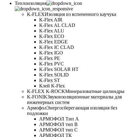
Теплоизоляция
K-FLEX
Изоляция из вспененного каучука
K-Flex AIR
K-Flex AL CLAD
K-Flex ALU
K-Flex ECO
K-Flex EDGE
K-Flex IC CLAD
K-Flex IGO
K-Flex PE
K-Flex PVC
K-Flex SOLAR HT
K-Flex SOLID
K-Flex ST
Клей K-Flex
K-FLEX K-ROCK
Минераловатные цилиндры
K-FONIK
Звукоизоляционные материалы для
инженерных систем
Армофол
Энергосберегающая изоляция без
подложки
АРМОФОЛ Тип А
АРМОФОЛ тип В
АРМОФОЛ тип C
АРМОФОЛ ТК