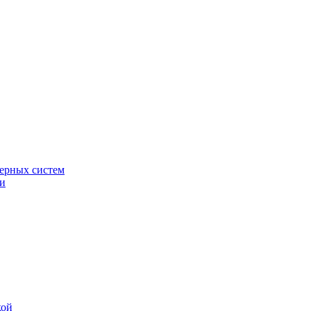
ерных систем
ки
кой