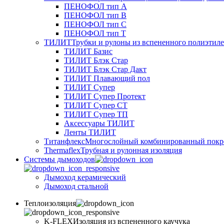
ПЕНОФОЛ тип А
ПЕНОФОЛ тип B
ПЕНОФОЛ тип C
ПЕНОФОЛ тип T
ТИЛИТ
Трубки и рулоны из вспененного полиэтил
ТИЛИТ Базис
ТИЛИТ Блэк Стар
ТИЛИТ Блэк Стар Дакт
ТИЛИТ Плавающий пол
ТИЛИТ Супер
ТИЛИТ Супер Протект
ТИЛИТ Супер СТ
ТИЛИТ Супер ТП
Аксессуары ТИЛИТ
Ленты ТИЛИТ
Титанфлекс
Многослойный комбинированный покр
Thermaflex
Трубная и рулонная изоляция
Cистемы дымоходов
Дымоход керамический
Дымоход стальной
Теплоизоляция
K-FLEX
Изоляция из вспененного каучука