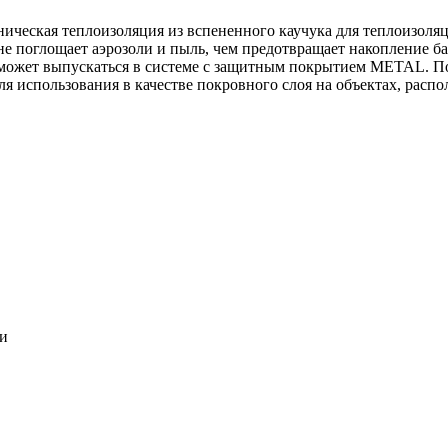
ническая теплоизоляция из вспененного каучука для теплоизоля
 не поглощает аэрозоли и пыль, чем предотвращает накопление ба
может выпускаться в системе c защитным покрытием METAL. По
ля использования в качестве покровного слоя на объектах, расп
ки