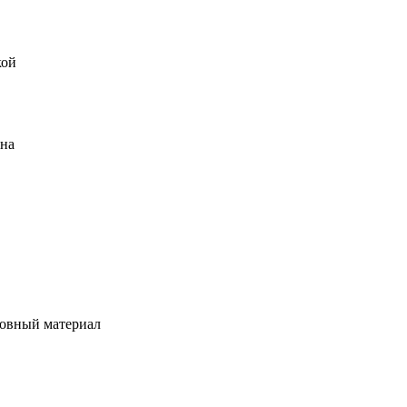
кой
ена
овный материал