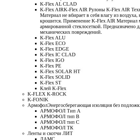
K-Flex AL CLAD
K-Flex AIR
K-Flex AIR Рулоны K-Flex AIR Тех
Материал не вбирает в себя влагу из воздуха,
крошится. Применение K-Flex AIR Материал 
армированной стеклосеткой. Предназначено д
механических повреждений.
K-Flex ALU
K-Flex ECO
K-Flex EDGE
K-Flex IC CLAD
K-Flex IGO
K-Flex PE
K-Flex SOLAR HT
K-Flex SOLID
K-Flex ST
Клей K-Flex
K-FLEX K-ROCK
K-FONIK
Армофол
Энергосберегающая изоляция без подлож
АРМОФОЛ Тип А
АРМОФОЛ тип В
АРМОФОЛ тип C
АРМОФОЛ ТК
Ленты и скотчи ЛИТ
ЛАМС