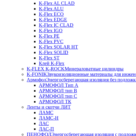
K-Flex AL CLAD
K-Flex ALU
K-Flex ECO
K-Flex EDGE
K-Flex IC CLAD
K-Flex IGO
K-Flex PE
K-Flex PVC
K-Flex SOLAR HT
K-Flex SOLID
K-Flex ST
Клей K-Flex
K-FLEX K-ROCK
Минераловатные цилиндры
K-FONIK
Звукоизоляционные материалы для инжен
Армофол
Энергосберегающая изоляция без подлож
АРМОФОЛ Тип А
АРМОФОЛ тип В
АРМОФОЛ тип C
АРМОФОЛ ТК
Ленты и скотчи ЛИТ
ЛАМС
ЛАМС-Н
ЛАС
ЛАС-П
ПЕНОФОЛ
Энергосберегающая изоляция с подлож