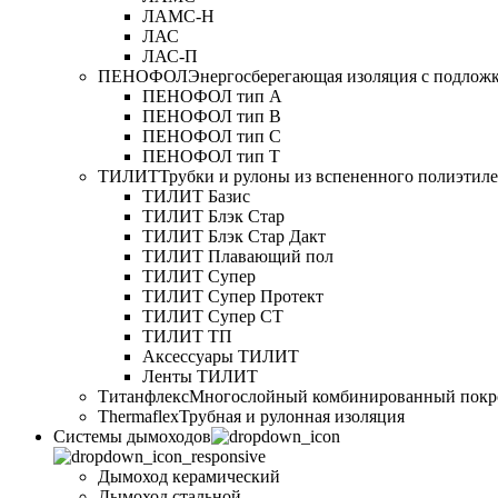
ЛАМС-Н
ЛАС
ЛАС-П
ПЕНОФОЛ
Энергосберегающая изоляция с подлож
ПЕНОФОЛ тип А
ПЕНОФОЛ тип B
ПЕНОФОЛ тип C
ПЕНОФОЛ тип T
ТИЛИТ
Трубки и рулоны из вспененного полиэтил
ТИЛИТ Базис
ТИЛИТ Блэк Стар
ТИЛИТ Блэк Стар Дакт
ТИЛИТ Плавающий пол
ТИЛИТ Супер
ТИЛИТ Супер Протект
ТИЛИТ Супер СТ
ТИЛИТ ТП
Аксессуары ТИЛИТ
Ленты ТИЛИТ
Титанфлекс
Многослойный комбинированный покр
Thermaflex
Трубная и рулонная изоляция
Cистемы дымоходов
Дымоход керамический
Дымоход стальной