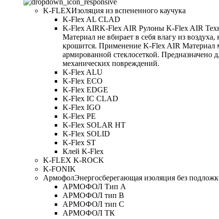
K-FLEX
Изоляция из вспененного каучука
K-Flex AL CLAD
K-Flex AIR
K-Flex AIR Рулоны K-Flex AIR Тех
Материал не вбирает в себя влагу из воздуха,
крошится. Применение K-Flex AIR Материал 
армированной стеклосеткой. Предназначено д
механических повреждений.
K-Flex ALU
K-Flex ECO
K-Flex EDGE
K-Flex IC CLAD
K-Flex IGO
K-Flex PE
K-Flex SOLAR HT
K-Flex SOLID
K-Flex ST
Клей K-Flex
K-FLEX K-ROCK
K-FONIK
Армофол
Энергосберегающая изоляция без подлож
АРМОФОЛ Тип А
АРМОФОЛ тип В
АРМОФОЛ тип C
АРМОФОЛ ТК