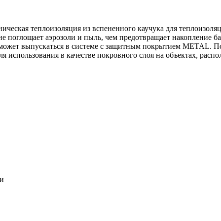
ническая теплоизоляция из вспененного каучука для теплоизоля
 не поглощает аэрозоли и пыль, чем предотвращает накопление ба
может выпускаться в системе c защитным покрытием METAL. По
ля использования в качестве покровного слоя на объектах, расп
ки