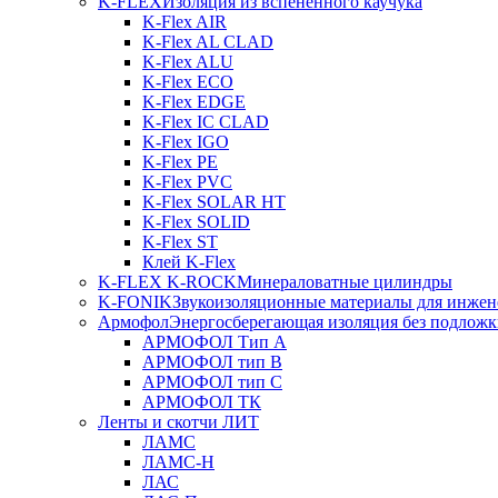
K-FLEX
Изоляция из вспененного каучука
K-Flex AIR
K-Flex AL CLAD
K-Flex ALU
K-Flex ECO
K-Flex EDGE
K-Flex IC CLAD
K-Flex IGO
K-Flex PE
K-Flex PVC
K-Flex SOLAR HT
K-Flex SOLID
K-Flex ST
Клей K-Flex
K-FLEX K-ROCK
Минераловатные цилиндры
K-FONIK
Звукоизоляционные материалы для инжен
Армофол
Энергосберегающая изоляция без подлож
АРМОФОЛ Тип А
АРМОФОЛ тип В
АРМОФОЛ тип C
АРМОФОЛ ТК
Ленты и скотчи ЛИТ
ЛАМС
ЛАМС-Н
ЛАС