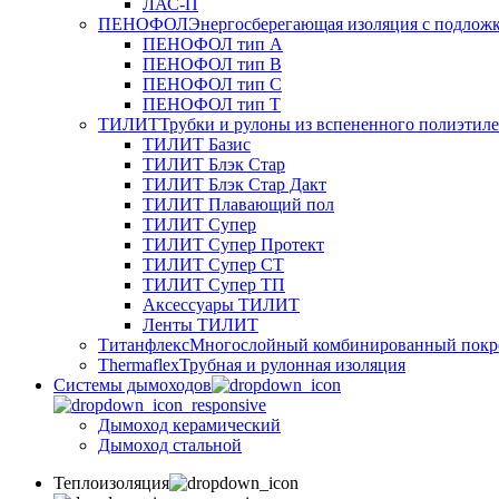
ЛАС-П
ПЕНОФОЛ
Энергосберегающая изоляция с подлож
ПЕНОФОЛ тип А
ПЕНОФОЛ тип B
ПЕНОФОЛ тип C
ПЕНОФОЛ тип T
ТИЛИТ
Трубки и рулоны из вспененного полиэтил
ТИЛИТ Базис
ТИЛИТ Блэк Стар
ТИЛИТ Блэк Стар Дакт
ТИЛИТ Плавающий пол
ТИЛИТ Супер
ТИЛИТ Супер Протект
ТИЛИТ Супер СТ
ТИЛИТ Супер ТП
Аксессуары ТИЛИТ
Ленты ТИЛИТ
Титанфлекс
Многослойный комбинированный покр
Thermaflex
Трубная и рулонная изоляция
Cистемы дымоходов
Дымоход керамический
Дымоход стальной
Теплоизоляция