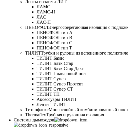
Ленты и скотчи ЛИТ
ЛАМС
ЛАМС-Н
ЛАС
ЛАС-П
ПЕНОФОЛ
Энергосберегающая изоляция с подлож
ПЕНОФОЛ тип А
ПЕНОФОЛ тип B
ПЕНОФОЛ тип C
ПЕНОФОЛ тип T
ТИЛИТ
Трубки и рулоны из вспененного полиэтил
ТИЛИТ Базис
ТИЛИТ Блэк Стар
ТИЛИТ Блэк Стар Дакт
ТИЛИТ Плавающий пол
ТИЛИТ Супер
ТИЛИТ Супер Протект
ТИЛИТ Супер СТ
ТИЛИТ ТП
Аксессуары ТИЛИТ
Ленты ТИЛИТ
Титанфлекс
Многослойный комбинированный покр
Thermaflex
Трубная и рулонная изоляция
Cистемы дымоходов