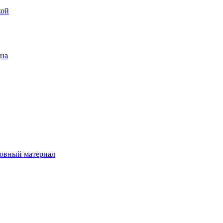
кой
ена
овный материал