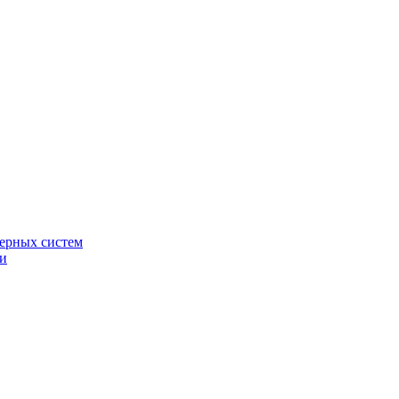
ерных систем
ки