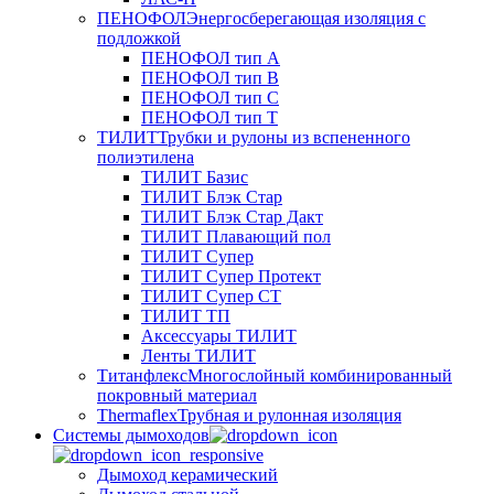
ПЕНОФОЛ
Энергосберегающая изоляция с
подложкой
ПЕНОФОЛ тип А
ПЕНОФОЛ тип B
ПЕНОФОЛ тип C
ПЕНОФОЛ тип T
ТИЛИТ
Трубки и рулоны из вспененного
полиэтилена
ТИЛИТ Базис
ТИЛИТ Блэк Стар
ТИЛИТ Блэк Стар Дакт
ТИЛИТ Плавающий пол
ТИЛИТ Супер
ТИЛИТ Супер Протект
ТИЛИТ Супер СТ
ТИЛИТ ТП
Аксессуары ТИЛИТ
Ленты ТИЛИТ
Титанфлекс
Многослойный комбинированный
покровный материал
Thermaflex
Трубная и рулонная изоляция
Cистемы дымоходов
Дымоход керамический