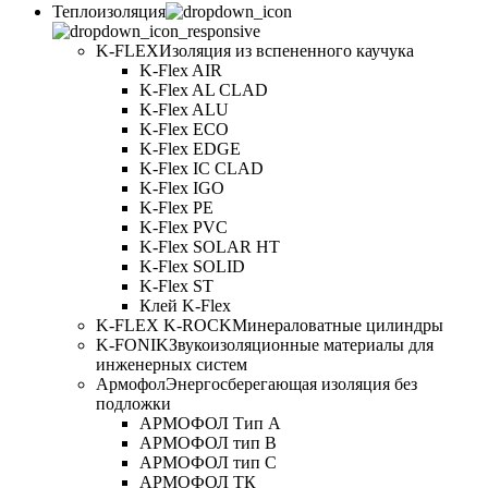
Теплоизоляция
K-FLEX
Изоляция из вспененного каучука
K-Flex AIR
K-Flex AL CLAD
K-Flex ALU
K-Flex ECO
K-Flex EDGE
K-Flex IC CLAD
K-Flex IGO
K-Flex PE
K-Flex PVC
K-Flex SOLAR HT
K-Flex SOLID
K-Flex ST
Клей K-Flex
K-FLEX K-ROCK
Минераловатные цилиндры
K-FONIK
Звукоизоляционные материалы для
инженерных систем
Армофол
Энергосберегающая изоляция без
подложки
АРМОФОЛ Тип А
АРМОФОЛ тип В
АРМОФОЛ тип C
АРМОФОЛ ТК