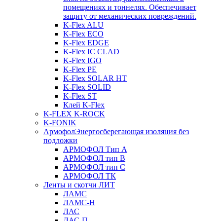
помещениях и тоннелях. Обеспечивает
защиту от механических повреждений.
K-Flex ALU
K-Flex ECO
K-Flex EDGE
K-Flex IC CLAD
K-Flex IGO
K-Flex PE
K-Flex SOLAR HT
K-Flex SOLID
K-Flex ST
Клей K-Flex
K-FLEX K-ROCK
K-FONIK
Армофол
Энергосберегающая изоляция без
подложки
АРМОФОЛ Тип А
АРМОФОЛ тип В
АРМОФОЛ тип C
АРМОФОЛ ТК
Ленты и скотчи ЛИТ
ЛАМС
ЛАМС-Н
ЛАС
ЛАС-П