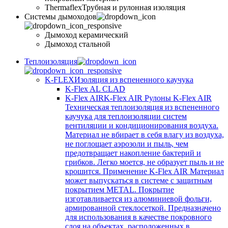
Thermaflex
Трубная и рулонная изоляция
Cистемы дымоходов
Дымоход керамический
Дымоход стальной
Теплоизоляция
K-FLEX
Изоляция из вспененного каучука
K-Flex AL CLAD
K-Flex AIR
K-Flex AIR Рулоны K-Flex AIR
Техническая теплоизоляция из вспененного
каучука для теплоизоляции систем
вентиляции и кондиционирования воздуха.
Материал не вбирает в себя влагу из воздуха,
не поглощает аэрозоли и пыль, чем
предотвращает накопление бактерий и
грибков. Легко моется, не образует пыль и не
крошится. Применение K-Flex AIR Материал
может выпускаться в системе c защитным
покрытием METAL. Покрытие
изготавливается из алюминиевой фольги,
армированной стеклосеткой. Предназначено
для использования в качестве покровного
слоя на объектах, расположенных в