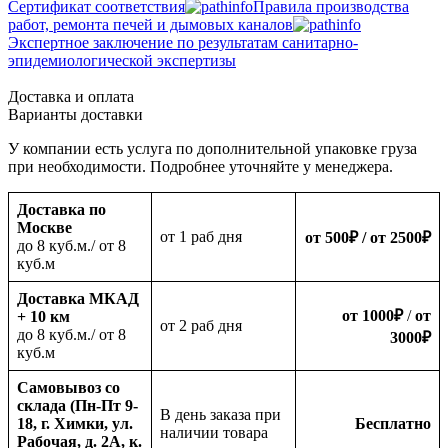
Сертификат соответствия
Правила производства
работ, ремонта печей и дымовых каналов
Экспертное заключение по результатам санитарно-
эпидемиологической экспертизы
Доставка и оплата
Варианты доставки
У компании есть услуга по дополнительной упаковке груза
при необходимости. Подробнее уточняйте у менеджера.
Доставка по
Москве
oт 1 раб дня
от 500
₽
/ от 2500
₽
до 8 куб.м./ от 8
куб.м
Доставка МКАД
от 1000
₽
/
от
+ 10 км
oт 2 раб дня
до 8 куб.м./ от 8
3000
₽
куб.м
Самовывоз со
склада (Пн-Пт 9-
В день заказа при
18, г. Химки, ул.
Бесплатно
наличии товара
Рабочая, д. 2А, к.