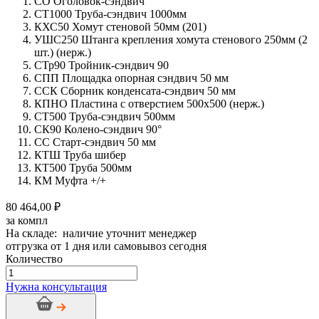
СО Оголовок-сэндвич
СТ1000 Труба-сэндвич 1000мм
КХС50 Хомут стеновой 50мм (201)
УШС250 Штанга крепления хомута стенового 250мм (2
шт.) (нерж.)
СТр90 Тройник-сэндвич 90
СПП Площадка опорная сэндвич 50 мм
ССК Сборник конденсата-сэндвич 50 мм
КПНО Пластина с отверстием 500х500 (нерж.)
СТ500 Труба-сэндвич 500мм
СК90 Колено-сэндвич 90°
СС Старт-сэндвич 50 мм
КТШ Труба шибер
КТ500 Труба 500мм
КМ Муфта +/+
80 464,00 ₽
за компл
На складе: наличие уточнит менеджер
отгрузка от 1 дня или самовывоз сегодня
Количество
Количество
товара
Нужна консультация
Дымоход
стальной