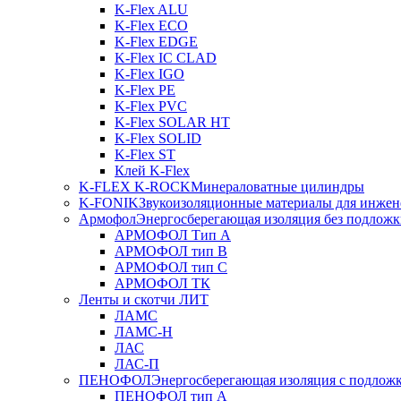
K-Flex ALU
K-Flex ECO
K-Flex EDGE
K-Flex IC CLAD
K-Flex IGO
K-Flex PE
K-Flex PVC
K-Flex SOLAR HT
K-Flex SOLID
K-Flex ST
Клей K-Flex
K-FLEX K-ROCK
Минераловатные цилиндры
K-FONIK
Звукоизоляционные материалы для инжен
Армофол
Энергосберегающая изоляция без подлож
АРМОФОЛ Тип А
АРМОФОЛ тип В
АРМОФОЛ тип C
АРМОФОЛ ТК
Ленты и скотчи ЛИТ
ЛАМС
ЛАМС-Н
ЛАС
ЛАС-П
ПЕНОФОЛ
Энергосберегающая изоляция с подлож
ПЕНОФОЛ тип А