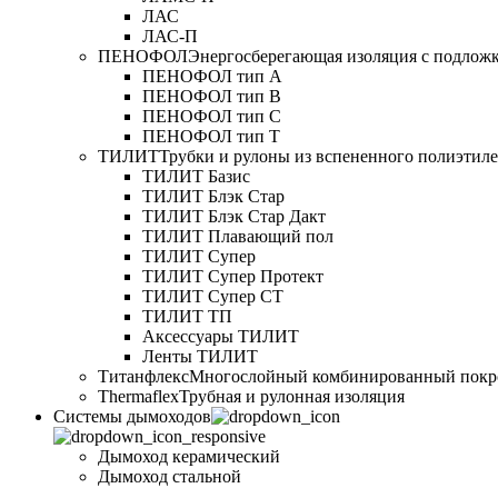
ЛАС
ЛАС-П
ПЕНОФОЛ
Энергосберегающая изоляция с подлож
ПЕНОФОЛ тип А
ПЕНОФОЛ тип B
ПЕНОФОЛ тип C
ПЕНОФОЛ тип T
ТИЛИТ
Трубки и рулоны из вспененного полиэтил
ТИЛИТ Базис
ТИЛИТ Блэк Стар
ТИЛИТ Блэк Стар Дакт
ТИЛИТ Плавающий пол
ТИЛИТ Супер
ТИЛИТ Супер Протект
ТИЛИТ Супер СТ
ТИЛИТ ТП
Аксессуары ТИЛИТ
Ленты ТИЛИТ
Титанфлекс
Многослойный комбинированный покр
Thermaflex
Трубная и рулонная изоляция
Cистемы дымоходов
Дымоход керамический
Дымоход стальной