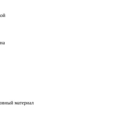
кой
ена
овный материал