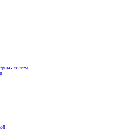
ерных систем
ки
кой