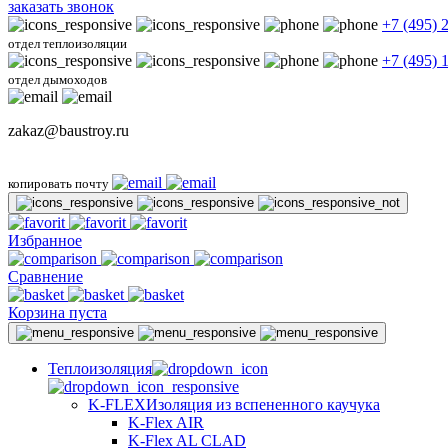
заказать звонок
+7 (495) 
отдел теплоизоляции
+7 (495) 
отдел дымоходов
zakaz@baustroy.ru
копировать почту
Избранное
Сравнение
Корзина пуста
Теплоизоляция
K-FLEX
Изоляция из вспененного каучука
K-Flex AIR
K-Flex AL CLAD