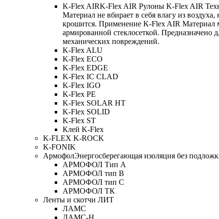
K-Flex AIR
K-Flex AIR Рулоны K-Flex AIR Тех
Материал не вбирает в себя влагу из воздуха,
крошится. Применение K-Flex AIR Материал 
армированной стеклосеткой. Предназначено д
механических повреждений.
K-Flex ALU
K-Flex ECO
K-Flex EDGE
K-Flex IC CLAD
K-Flex IGO
K-Flex PE
K-Flex SOLAR HT
K-Flex SOLID
K-Flex ST
Клей K-Flex
K-FLEX K-ROCK
K-FONIK
Армофол
Энергосберегающая изоляция без подлож
АРМОФОЛ Тип А
АРМОФОЛ тип В
АРМОФОЛ тип C
АРМОФОЛ ТК
Ленты и скотчи ЛИТ
ЛАМС
ЛАМС-Н