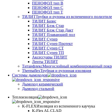
ПЕНОФОЛ тип B
ПЕНОФОЛ тип C
ПЕНОФОЛ тип T
ТИЛИТ
Трубки и рулоны из вспененного полиэтил
ТИЛИТ Базис
ТИЛИТ Блэк Стар
ТИЛИТ Блэк Стар Дакт
ТИЛИТ Плавающий пол
ТИЛИТ Супер
ТИЛИТ Супер Протект
ТИЛИТ Супер СТ
ТИЛИТ Супер ТП
Аксессуары ТИЛИТ
Ленты ТИЛИТ
Титанфлекс
Многослойный комбинированный покр
Thermaflex
Трубная и рулонная изоляция
Cистемы дымоходов
Дымоход керамический
Дымоход стальной
Теплоизоляция
K-FLEX
Изоляция из вспененного каучука
K-Flex AL CLAD