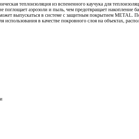
ническая теплоизоляция из вспененного каучука для теплоизоля
 не поглощает аэрозоли и пыль, чем предотвращает накопление ба
может выпускаться в системе c защитным покрытием METAL. По
ля использования в качестве покровного слоя на объектах, расп
ки