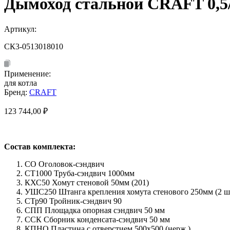
Дымоход стальной CRAFT 0,5/
Артикул:
СК3-0513018010
Применение:
для котла
Бренд:
CRAFT
123 744,00
₽
Состав комплекта:
СО Оголовок-сэндвич
СТ1000 Труба-сэндвич 1000мм
КХС50 Хомут стеновой 50мм (201)
УШС250 Штанга крепления хомута стенового 250мм (2 шт
СТр90 Тройник-сэндвич 90
СПП Площадка опорная сэндвич 50 мм
ССК Сборник конденсата-сэндвич 50 мм
КПНО Пластина с отверстием 500х500 (нерж.)