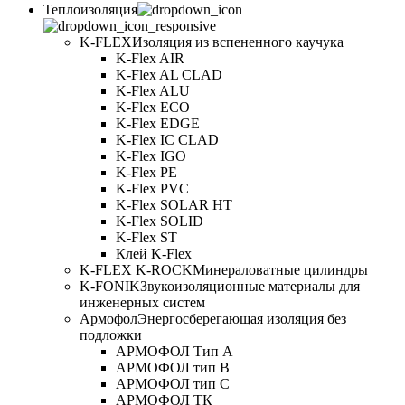
Теплоизоляция
K-FLEX
Изоляция из вспененного каучука
K-Flex AIR
K-Flex AL CLAD
K-Flex ALU
K-Flex ECO
K-Flex EDGE
K-Flex IC CLAD
K-Flex IGO
K-Flex PE
K-Flex PVC
K-Flex SOLAR HT
K-Flex SOLID
K-Flex ST
Клей K-Flex
K-FLEX K-ROCK
Минераловатные цилиндры
K-FONIK
Звукоизоляционные материалы для
инженерных систем
Армофол
Энергосберегающая изоляция без
подложки
АРМОФОЛ Тип А
АРМОФОЛ тип В
АРМОФОЛ тип C
АРМОФОЛ ТК