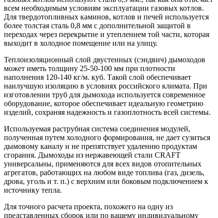
всем необходимым условиям эксплуатации газовых котлов.
Для твердотопливных каминов, котлов и печей используется
более толстая сталь 0,8 мм с дополнительной защитой в
переходах через перекрытие и утеплением той части, которая
выходит в холодное помещение или на улицу.
Теплоизоляционный слой двустенных (сэндвич) дымоходов
может иметь толщину 25-50-100 мм при плотности
наполнения 120-140 кг/м. куб. Такой слой обеспечивает
наилучшую изоляцию в условиях российского климата. При
изготовлении труб для дымохода используется современное
оборудование, которое обеспечивает идеальную геометрию
изделий, сохраняя надежность и газоплотность всей системы.
Используемая раструбная система соединения модулей,
полученная путем холодного формирования, не дает сузиться
дымовому каналу и не препятствует удалению продуктам
сгорания. Дымоходы из нержавеющей стали CRAFT
универсальны, применяются для всех видов отопительных
агрегатов, работающих на любом виде топлива (газ, дизель,
дрова, уголь и т. п.) с верхним или боковым подключением к
источнику тепла.
Для точного расчета проекта, похожего на одну из
представленных сборок или по вашему индивидуальному