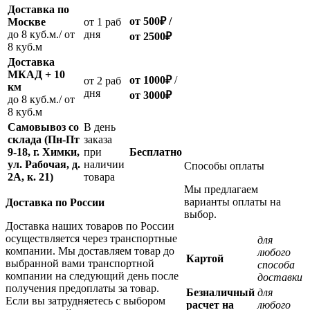
Доставка по
от 500
₽
/
Москве
oт 1 раб
до 8 куб.м./ от
дня
от 2500
₽
8 куб.м
Доставка
МКАД + 10
от 1000
₽
/
oт 2 раб
км
дня
от
3000
₽
до 8 куб.м./ от
8 куб.м
Самовывоз со
В день
склада (Пн-Пт
заказа
9-18, г. Химки,
при
Бесплатно
ул. Рабочая, д.
наличии
Способы оплаты
2А, к. 21)
товара
Мы предлагаем
варианты оплаты на
Доставка по России
выбор.
Доставка наших товаров по России
осуществляется через транспортные
для
компании. Мы доставляем товар до
любого
Картой
выбранной вами транспортной
способа
компании на следующий день после
доставки
получения предоплаты за товар.
Безналичный
для
Если вы затрудняетесь с выбором
расчет на
любого