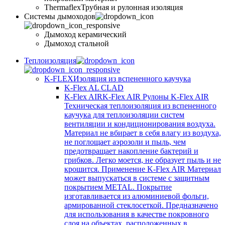
Thermaflex
Трубная и рулонная изоляция
Cистемы дымоходов
Дымоход керамический
Дымоход стальной
Теплоизоляция
K-FLEX
Изоляция из вспененного каучука
K-Flex AL CLAD
K-Flex AIR
K-Flex AIR Рулоны K-Flex AIR
Техническая теплоизоляция из вспененного
каучука для теплоизоляции систем
вентиляции и кондиционирования воздуха.
Материал не вбирает в себя влагу из воздуха,
не поглощает аэрозоли и пыль, чем
предотвращает накопление бактерий и
грибков. Легко моется, не образует пыль и не
крошится. Применение K-Flex AIR Материал
может выпускаться в системе c защитным
покрытием METAL. Покрытие
изготавливается из алюминиевой фольги,
армированной стеклосеткой. Предназначено
для использования в качестве покровного
слоя на объектах, расположенных в