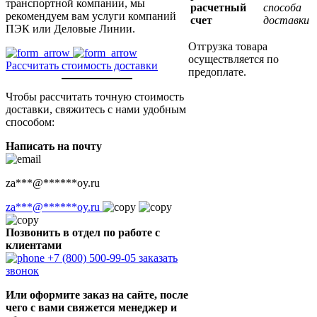
транспортной компании, мы
расчетный
способа
рекомендуем вам услуги компаний
счет
доставки
ПЭК или Деловые Линии.
Отгрузка товара
осуществляется по
Рассчитать стоимость доставки
предоплате.
Чтобы рассчитать точную стоимость
доставки, свяжитесь с нами удобным
способом:
Написать на почту
za
***
@
******
oy.ru
za
***
@
******
oy.ru
Позвонить в отдел по работе с
клиентами
+7 (800) 500-99-05
заказать
звонок
Или оформите заказ на сайте, после
чего с вами свяжется менеджер и