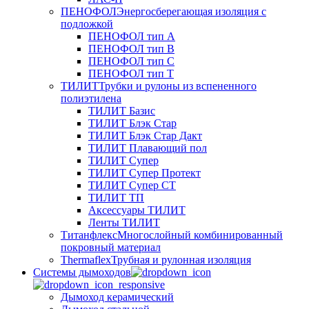
ПЕНОФОЛ
Энергосберегающая изоляция с
подложкой
ПЕНОФОЛ тип А
ПЕНОФОЛ тип B
ПЕНОФОЛ тип C
ПЕНОФОЛ тип T
ТИЛИТ
Трубки и рулоны из вспененного
полиэтилена
ТИЛИТ Базис
ТИЛИТ Блэк Стар
ТИЛИТ Блэк Стар Дакт
ТИЛИТ Плавающий пол
ТИЛИТ Супер
ТИЛИТ Супер Протект
ТИЛИТ Супер СТ
ТИЛИТ ТП
Аксессуары ТИЛИТ
Ленты ТИЛИТ
Титанфлекс
Многослойный комбинированный
покровный материал
Thermaflex
Трубная и рулонная изоляция
Cистемы дымоходов
Дымоход керамический