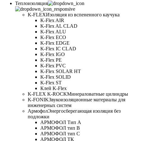
Теплоизоляция
K-FLEX
Изоляция из вспененного каучука
K-Flex AIR
K-Flex AL CLAD
K-Flex ALU
K-Flex ECO
K-Flex EDGE
K-Flex IC CLAD
K-Flex IGO
K-Flex PE
K-Flex PVC
K-Flex SOLAR HT
K-Flex SOLID
K-Flex ST
Клей K-Flex
K-FLEX K-ROCK
Минераловатные цилиндры
K-FONIK
Звукоизоляционные материалы для
инженерных систем
Армофол
Энергосберегающая изоляция без
подложки
АРМОФОЛ Тип А
АРМОФОЛ тип В
АРМОФОЛ тип C
АРМОФОЛ ТК