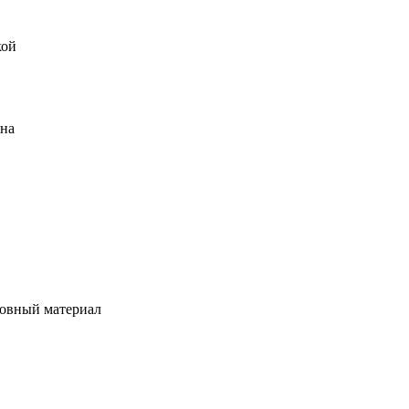
кой
ена
овный материал