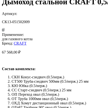
Дымоход стальной CRAFT 0,5/
Артикул:
СК13-051502009
Применение:
для газового котла
Бренд:
CRAFT
67 568,00
₽
Состав комплекта:
СКН Конус-сэндвич (0.5/нерж.)
СТ500 Труба-сэндвич 500мм (0.5/нерж.) 25 мм
КЮ Юбка (0.5/нерж.)
СС Старт-сэндвич (0.5/нерж.) 25 мм
ОП Переход овал (0,5/нерж.)
ОТ Труба 1000мм овал (0,5/нерж.)
ОХД Хомут дистанционный овал (0.5/нерж.)
ОТр87 Тройник 90° овал (0,5/нерж.)