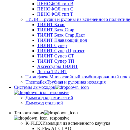
ПЕНОФОЛ тип B
ПЕНОФОЛ тип C
ПЕНОФОЛ тип T
ТИЛИТ
Трубки и рулоны из вспененного полиэтил
ТИЛИТ Базис
ТИЛИТ Блэк Стар
ТИЛИТ Блэк Стар Дакт
ТИЛИТ Плавающий пол
ТИЛИТ Супер
ТИЛИТ Супер Протект
ТИЛИТ Супер СТ
ТИЛИТ Супер ТП
Аксессуары ТИЛИТ
Ленты ТИЛИТ
Титанфлекс
Многослойный комбинированный покр
Thermaflex
Трубная и рулонная изоляция
Cистемы дымоходов
Дымоход керамический
Дымоход стальной
Теплоизоляция
K-FLEX
Изоляция из вспененного каучука
K-Flex AL CLAD