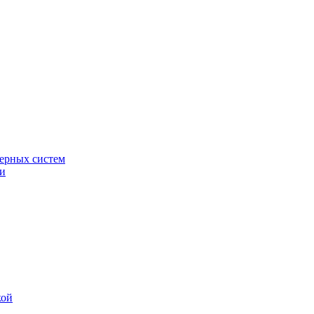
ерных систем
ки
кой