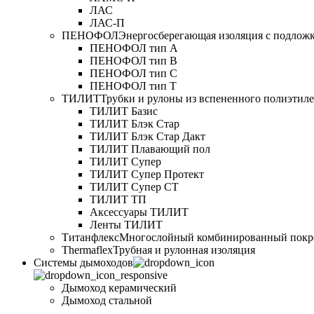
ЛАС
ЛАС-П
ПЕНОФОЛ
Энергосберегающая изоляция с подлож
ПЕНОФОЛ тип А
ПЕНОФОЛ тип B
ПЕНОФОЛ тип C
ПЕНОФОЛ тип T
ТИЛИТ
Трубки и рулоны из вспененного полиэтил
ТИЛИТ Базис
ТИЛИТ Блэк Стар
ТИЛИТ Блэк Стар Дакт
ТИЛИТ Плавающий пол
ТИЛИТ Супер
ТИЛИТ Супер Протект
ТИЛИТ Супер СТ
ТИЛИТ ТП
Аксессуары ТИЛИТ
Ленты ТИЛИТ
Титанфлекс
Многослойный комбинированный покр
Thermaflex
Трубная и рулонная изоляция
Cистемы дымоходов
Дымоход керамический
Дымоход стальной