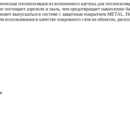
ническая теплоизоляция из вспененного каучука для теплоизоля
 не поглощает аэрозоли и пыль, чем предотвращает накопление ба
может выпускаться в системе c защитным покрытием METAL. По
ля использования в качестве покровного слоя на объектах, расп
ки