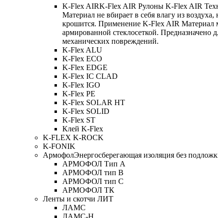
K-Flex AIR
K-Flex AIR Рулоны K-Flex AIR Тех
Материал не вбирает в себя влагу из воздуха,
крошится. Применение K-Flex AIR Материал 
армированной стеклосеткой. Предназначено д
механических повреждений.
K-Flex ALU
K-Flex ECO
K-Flex EDGE
K-Flex IC CLAD
K-Flex IGO
K-Flex PE
K-Flex SOLAR HT
K-Flex SOLID
K-Flex ST
Клей K-Flex
K-FLEX K-ROCK
K-FONIK
Армофол
Энергосберегающая изоляция без подлож
АРМОФОЛ Тип А
АРМОФОЛ тип В
АРМОФОЛ тип C
АРМОФОЛ ТК
Ленты и скотчи ЛИТ
ЛАМС
ЛАМС-Н