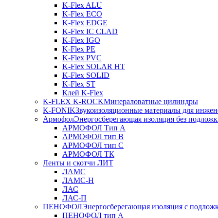
K-Flex ALU
K-Flex ECO
K-Flex EDGE
K-Flex IC CLAD
K-Flex IGO
K-Flex PE
K-Flex PVC
K-Flex SOLAR HT
K-Flex SOLID
K-Flex ST
Клей K-Flex
K-FLEX K-ROCK
Минераловатные цилиндры
K-FONIK
Звукоизоляционные материалы для инжен
Армофол
Энергосберегающая изоляция без подлож
АРМОФОЛ Тип А
АРМОФОЛ тип В
АРМОФОЛ тип C
АРМОФОЛ ТК
Ленты и скотчи ЛИТ
ЛАМС
ЛАМС-Н
ЛАС
ЛАС-П
ПЕНОФОЛ
Энергосберегающая изоляция с подлож
ПЕНОФОЛ тип А