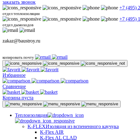
заказать звонок
+7 (495) 
отдел теплоизоляции
+7 (495) 
отдел дымоходов
zakaz@baustroy.ru
копировать почту
Избранное
Сравнение
Корзина пуста
Теплоизоляция
K-FLEX
Изоляция из вспененного каучука
K-Flex AIR
K-Flex AL CLAD