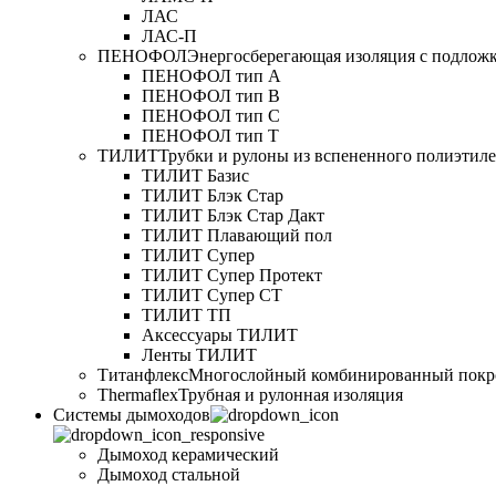
ЛАС
ЛАС-П
ПЕНОФОЛ
Энергосберегающая изоляция с подлож
ПЕНОФОЛ тип А
ПЕНОФОЛ тип B
ПЕНОФОЛ тип C
ПЕНОФОЛ тип T
ТИЛИТ
Трубки и рулоны из вспененного полиэтил
ТИЛИТ Базис
ТИЛИТ Блэк Стар
ТИЛИТ Блэк Стар Дакт
ТИЛИТ Плавающий пол
ТИЛИТ Супер
ТИЛИТ Супер Протект
ТИЛИТ Супер СТ
ТИЛИТ ТП
Аксессуары ТИЛИТ
Ленты ТИЛИТ
Титанфлекс
Многослойный комбинированный покр
Thermaflex
Трубная и рулонная изоляция
Cистемы дымоходов
Дымоход керамический
Дымоход стальной