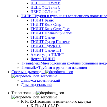
ПЕНОФОЛ тип B
ПЕНОФОЛ тип C
ПЕНОФОЛ тип T
ТИЛИТ
Трубки и рулоны из вспененного полиэтил
ТИЛИТ Базис
ТИЛИТ Блэк Стар
ТИЛИТ Блэк Стар Дакт
ТИЛИТ Плавающий пол
ТИЛИТ Супер
ТИЛИТ Супер Протект
ТИЛИТ Супер СТ
ТИЛИТ Супер ТП
Аксессуары ТИЛИТ
Ленты ТИЛИТ
Титанфлекс
Многослойный комбинированный покр
Thermaflex
Трубная и рулонная изоляция
Cистемы дымоходов
Дымоход керамический
Дымоход стальной
Теплоизоляция
K-FLEX
Изоляция из вспененного каучука
K-Flex AL CLAD