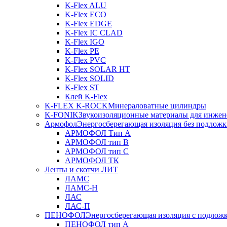
K-Flex ALU
K-Flex ECO
K-Flex EDGE
K-Flex IC CLAD
K-Flex IGO
K-Flex PE
K-Flex PVC
K-Flex SOLAR HT
K-Flex SOLID
K-Flex ST
Клей K-Flex
K-FLEX K-ROCK
Минераловатные цилиндры
K-FONIK
Звукоизоляционные материалы для инжен
Армофол
Энергосберегающая изоляция без подлож
АРМОФОЛ Тип А
АРМОФОЛ тип В
АРМОФОЛ тип C
АРМОФОЛ ТК
Ленты и скотчи ЛИТ
ЛАМС
ЛАМС-Н
ЛАС
ЛАС-П
ПЕНОФОЛ
Энергосберегающая изоляция с подлож
ПЕНОФОЛ тип А