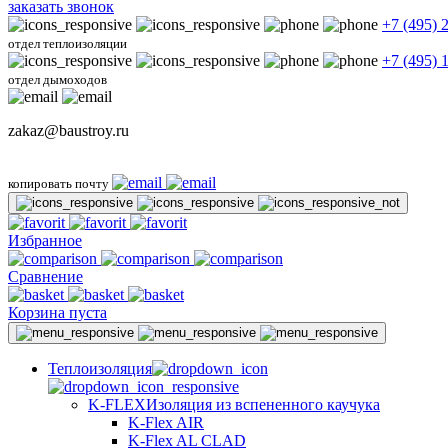
заказать звонок
+7 (495) 
отдел теплоизоляции
+7 (495) 
отдел дымоходов
zakaz@baustroy.ru
копировать почту
Избранное
Сравнение
Корзина пуста
Теплоизоляция
K-FLEX
Изоляция из вспененного каучука
K-Flex AIR
K-Flex AL CLAD