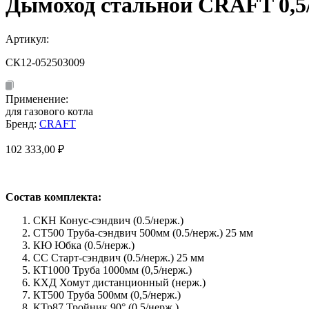
Дымоход стальной CRAFT 0,5/
Артикул:
СК12-052503009
Применение:
для газового котла
Бренд:
CRAFT
102 333,00
₽
Состав комплекта:
СКН Конус-сэндвич (0.5/нерж.)
СТ500 Труба-сэндвич 500мм (0.5/нерж.) 25 мм
КЮ Юбка (0.5/нерж.)
СС Старт-сэндвич (0.5/нерж.) 25 мм
КТ1000 Труба 1000мм (0,5/нерж.)
КХД Хомут дистанционный (нерж.)
КТ500 Труба 500мм (0,5/нерж.)
КТр87 Тройник 90° (0,5/нерж.)