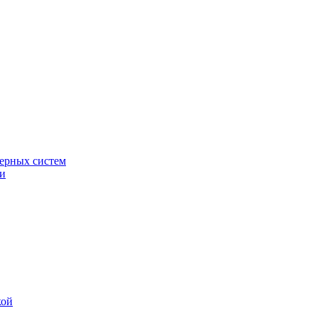
ерных систем
ки
кой