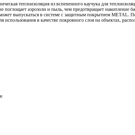
ническая теплоизоляция из вспененного каучука для теплоизоля
 не поглощает аэрозоли и пыль, чем предотвращает накопление ба
может выпускаться в системе c защитным покрытием METAL. По
ля использования в качестве покровного слоя на объектах, расп
ки