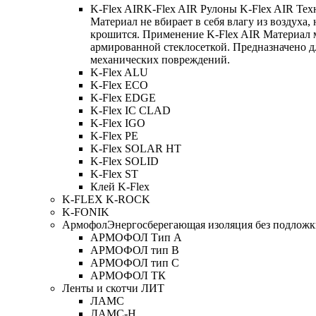
K-Flex AIR
K-Flex AIR Рулоны K-Flex AIR Тех
Материал не вбирает в себя влагу из воздуха,
крошится. Применение K-Flex AIR Материал 
армированной стеклосеткой. Предназначено д
механических повреждений.
K-Flex ALU
K-Flex ECO
K-Flex EDGE
K-Flex IC CLAD
K-Flex IGO
K-Flex PE
K-Flex SOLAR HT
K-Flex SOLID
K-Flex ST
Клей K-Flex
K-FLEX K-ROCK
K-FONIK
Армофол
Энергосберегающая изоляция без подлож
АРМОФОЛ Тип А
АРМОФОЛ тип В
АРМОФОЛ тип C
АРМОФОЛ ТК
Ленты и скотчи ЛИТ
ЛАМС
ЛАМС-Н