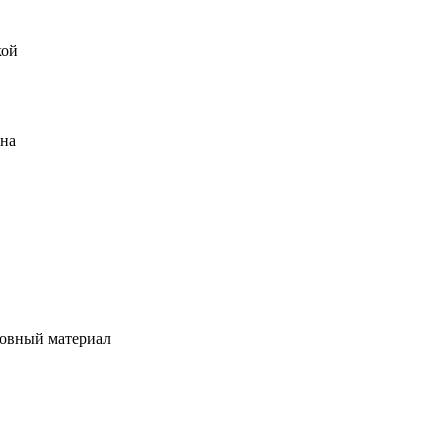
кой
ена
овный материал