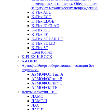
помещениях и тоннелях. Обеспечивает
защиту от механических повреждений.
K-Flex ALU
K-Flex ECO
K-Flex EDGE
K-Flex IC CLAD
K-Flex IGO
K-Flex PE
K-Flex SOLAR HT
K-Flex SOLID
K-Flex ST
Клей K-Flex
K-FLEX K-ROCK
K-FONIK
Армофол
Энергосберегающая изоляция без
подложки
АРМОФОЛ Тип А
АРМОФОЛ тип В
АРМОФОЛ тип C
АРМОФОЛ ТК
Ленты и скотчи ЛИТ
ЛАМС
ЛАМС-Н
ЛАС
ЛАС-П