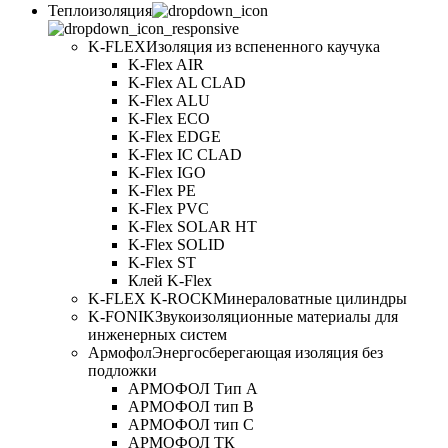
Теплоизоляция
K-FLEX
Изоляция из вспененного каучука
K-Flex AIR
K-Flex AL CLAD
K-Flex ALU
K-Flex ECO
K-Flex EDGE
K-Flex IC CLAD
K-Flex IGO
K-Flex PE
K-Flex PVC
K-Flex SOLAR HT
K-Flex SOLID
K-Flex ST
Клей K-Flex
K-FLEX K-ROCK
Минераловатные цилиндры
K-FONIK
Звукоизоляционные материалы для
инженерных систем
Армофол
Энергосберегающая изоляция без
подложки
АРМОФОЛ Тип А
АРМОФОЛ тип В
АРМОФОЛ тип C
АРМОФОЛ ТК