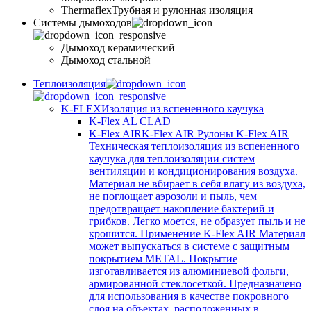
Thermaflex
Трубная и рулонная изоляция
Cистемы дымоходов
Дымоход керамический
Дымоход стальной
Теплоизоляция
K-FLEX
Изоляция из вспененного каучука
K-Flex AL CLAD
K-Flex AIR
K-Flex AIR Рулоны K-Flex AIR
Техническая теплоизоляция из вспененного
каучука для теплоизоляции систем
вентиляции и кондиционирования воздуха.
Материал не вбирает в себя влагу из воздуха,
не поглощает аэрозоли и пыль, чем
предотвращает накопление бактерий и
грибков. Легко моется, не образует пыль и не
крошится. Применение K-Flex AIR Материал
может выпускаться в системе c защитным
покрытием METAL. Покрытие
изготавливается из алюминиевой фольги,
армированной стеклосеткой. Предназначено
для использования в качестве покровного
слоя на объектах, расположенных в