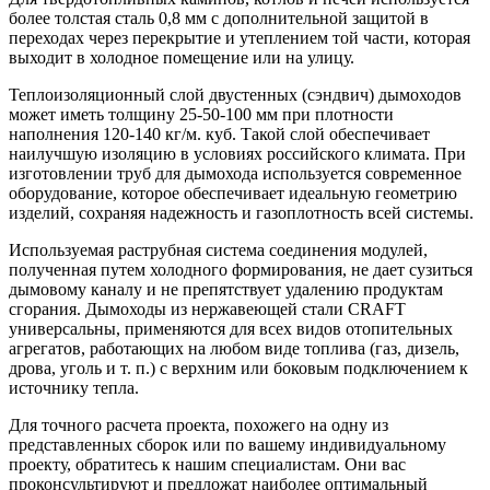
более толстая сталь 0,8 мм с дополнительной защитой в
переходах через перекрытие и утеплением той части, которая
выходит в холодное помещение или на улицу.
Теплоизоляционный слой двустенных (сэндвич) дымоходов
может иметь толщину 25-50-100 мм при плотности
наполнения 120-140 кг/м. куб. Такой слой обеспечивает
наилучшую изоляцию в условиях российского климата. При
изготовлении труб для дымохода используется современное
оборудование, которое обеспечивает идеальную геометрию
изделий, сохраняя надежность и газоплотность всей системы.
Используемая раструбная система соединения модулей,
полученная путем холодного формирования, не дает сузиться
дымовому каналу и не препятствует удалению продуктам
сгорания. Дымоходы из нержавеющей стали CRAFT
универсальны, применяются для всех видов отопительных
агрегатов, работающих на любом виде топлива (газ, дизель,
дрова, уголь и т. п.) с верхним или боковым подключением к
источнику тепла.
Для точного расчета проекта, похожего на одну из
представленных сборок или по вашему индивидуальному
проекту, обратитесь к нашим специалистам. Они вас
проконсультируют и предложат наиболее оптимальный