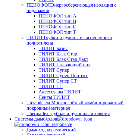
ПЕНОФОЛ
Энергосберегающая изоляция с
подложкой
ПЕНОФОЛ тип А
ПЕНОФОЛ тип B
ПЕНОФОЛ тип C
ПЕНОФОЛ тип T
ТИЛИТ
Трубки и рулоны из вспененного
полиэтилена
ТИЛИТ Базис
ТИЛИТ Блэк Стар
ТИЛИТ Блэк Стар Дакт
ТИЛИТ Плавающий пол
ТИЛИТ Супер
ТИЛИТ Супер Протект
ТИЛИТ Супер СТ
ТИЛИТ ТП
Аксессуары ТИЛИТ
Ленты ТИЛИТ
Титанфлекс
Многослойный комбинированный
покровный материал
Thermaflex
Трубная и рулонная изоляция
Cистемы дымоходов
Дымоход керамический