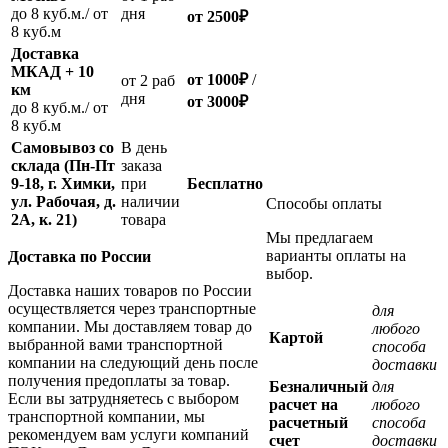
до 8 куб.м./ от
дня
от 2500
₽
8 куб.м
Доставка
МКАД + 10
от 1000
₽
/
oт 2 раб
км
дня
от
3000
₽
до 8 куб.м./ от
8 куб.м
Самовывоз со
В день
склада (Пн-Пт
заказа
9-18, г. Химки,
при
Бесплатно
ул. Рабочая, д.
наличии
Способы оплаты
2А, к. 21)
товара
Мы предлагаем
варианты оплаты на
Доставка по России
выбор.
Доставка наших товаров по России
осуществляется через транспортные
для
компании. Мы доставляем товар до
любого
Картой
выбранной вами транспортной
способа
компании на следующий день после
доставки
получения предоплаты за товар.
Безналичный
для
Если вы затрудняетесь с выбором
расчет на
любого
транспортной компании, мы
расчетный
способа
рекомендуем вам услуги компаний
счет
доставки