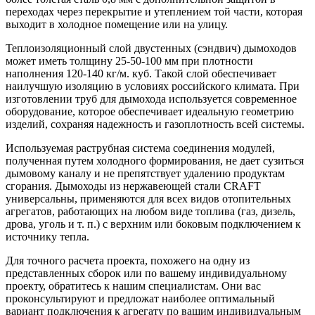
переходах через перекрытие и утеплением той части, которая
выходит в холодное помещение или на улицу.
Теплоизоляционный слой двустенных (сэндвич) дымоходов
может иметь толщину 25-50-100 мм при плотности
наполнения 120-140 кг/м. куб. Такой слой обеспечивает
наилучшую изоляцию в условиях российского климата. При
изготовлении труб для дымохода используется современное
оборудование, которое обеспечивает идеальную геометрию
изделий, сохраняя надежность и газоплотность всей системы.
Используемая раструбная система соединения модулей,
полученная путем холодного формирования, не дает сузиться
дымовому каналу и не препятствует удалению продуктам
сгорания. Дымоходы из нержавеющей стали CRAFT
универсальны, применяются для всех видов отопительных
агрегатов, работающих на любом виде топлива (газ, дизель,
дрова, уголь и т. п.) с верхним или боковым подключением к
источнику тепла.
Для точного расчета проекта, похожего на одну из
представленных сборок или по вашему индивидуальному
проекту, обратитесь к нашим специалистам. Они вас
проконсультируют и предложат наиболее оптимальный
вариант подключения к агрегату по вашим индивидуальным