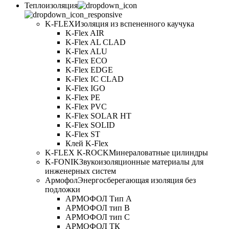
Теплоизоляция
K-FLEX
Изоляция из вспененного каучука
K-Flex AIR
K-Flex AL CLAD
K-Flex ALU
K-Flex ECO
K-Flex EDGE
K-Flex IC CLAD
K-Flex IGO
K-Flex PE
K-Flex PVC
K-Flex SOLAR HT
K-Flex SOLID
K-Flex ST
Клей K-Flex
K-FLEX K-ROCK
Минераловатные цилиндры
K-FONIK
Звукоизоляционные материалы для
инженерных систем
Армофол
Энергосберегающая изоляция без
подложки
АРМОФОЛ Тип А
АРМОФОЛ тип В
АРМОФОЛ тип C
АРМОФОЛ ТК