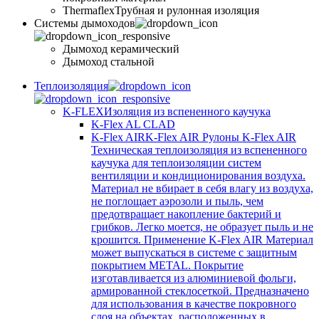
Thermaflex
Трубная и рулонная изоляция
Cистемы дымоходов
Дымоход керамический
Дымоход стальной
Теплоизоляция
K-FLEX
Изоляция из вспененного каучука
K-Flex AL CLAD
K-Flex AIR
K-Flex AIR Рулоны K-Flex AIR
Техническая теплоизоляция из вспененного
каучука для теплоизоляции систем
вентиляции и кондиционирования воздуха.
Материал не вбирает в себя влагу из воздуха,
не поглощает аэрозоли и пыль, чем
предотвращает накопление бактерий и
грибков. Легко моется, не образует пыль и не
крошится. Применение K-Flex AIR Материал
может выпускаться в системе c защитным
покрытием METAL. Покрытие
изготавливается из алюминиевой фольги,
армированной стеклосеткой. Предназначено
для использования в качестве покровного
слоя на объектах, расположенных в