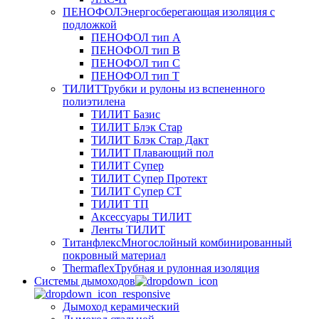
ПЕНОФОЛ
Энергосберегающая изоляция с
подложкой
ПЕНОФОЛ тип А
ПЕНОФОЛ тип B
ПЕНОФОЛ тип C
ПЕНОФОЛ тип T
ТИЛИТ
Трубки и рулоны из вспененного
полиэтилена
ТИЛИТ Базис
ТИЛИТ Блэк Стар
ТИЛИТ Блэк Стар Дакт
ТИЛИТ Плавающий пол
ТИЛИТ Супер
ТИЛИТ Супер Протект
ТИЛИТ Супер СТ
ТИЛИТ ТП
Аксессуары ТИЛИТ
Ленты ТИЛИТ
Титанфлекс
Многослойный комбинированный
покровный материал
Thermaflex
Трубная и рулонная изоляция
Cистемы дымоходов
Дымоход керамический