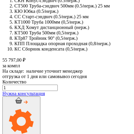
СКН Конус-сэндвич (0.5/нерж.)
СТ500 Труба-сэндвич 500мм (0.5/нерж.) 25 мм
КЮ Юбка (0.5/нерж.)
СС Старт-сэндвич (0.5/нерж.) 25 мм
КТ1000 Труба 1000мм (0,5/нерж.)
КХД Хомут дистанционный (нерж.)
КТ500 Труба 500мм (0,5/нерж.)
КТр87 Тройник 90° (0,5/нерж.)
КПП Площадка опорная проходная (0,8/нерж.)
КС Сборник конденсата (0,5/нерж.)
55 797,00 ₽
за компл
На складе: наличие уточнит менеджер
отгрузка от 1 дня или самовывоз сегодня
Количество
Количество
товара
Нужна консультация
Дымоход
стальной
CRAFT
0,5/
нерж.,
130/180мм,
9м