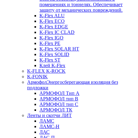
помещениях и тоннелях. Обеспечивает
защиту от механических повреждений.
K-Flex ALU
K-Flex ECO
K-Flex EDGE
K-Flex IC CLAD
K-Flex IGO
K-Flex PE
K-Flex SOLAR HT
K-Flex SOLID
K-Flex ST
Клей K-Flex
K-FLEX K-ROCK
K-FONIK
Армофол
Энергосберегающая изоляция без
подложки
АРМОФОЛ Тип А
АРМОФОЛ тип В
АРМОФОЛ тип C
АРМОФОЛ ТК
Ленты и скотчи ЛИТ
ЛАМС
ЛАМС-Н
ЛАС
ЛАС-П