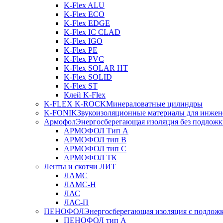
K-Flex ALU
K-Flex ECO
K-Flex EDGE
K-Flex IC CLAD
K-Flex IGO
K-Flex PE
K-Flex PVC
K-Flex SOLAR HT
K-Flex SOLID
K-Flex ST
Клей K-Flex
K-FLEX K-ROCK
Минераловатные цилиндры
K-FONIK
Звукоизоляционные материалы для инжен
Армофол
Энергосберегающая изоляция без подлож
АРМОФОЛ Тип А
АРМОФОЛ тип В
АРМОФОЛ тип C
АРМОФОЛ ТК
Ленты и скотчи ЛИТ
ЛАМС
ЛАМС-Н
ЛАС
ЛАС-П
ПЕНОФОЛ
Энергосберегающая изоляция с подлож
ПЕНОФОЛ тип А