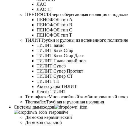
ЛАС
ЛАС-П
ПЕНОФОЛ
Энергосберегающая изоляция с подлож
ПЕНОФОЛ тип А
ПЕНОФОЛ тип B
ПЕНОФОЛ тип C
ПЕНОФОЛ тип T
ТИЛИТ
Трубки и рулоны из вспененного полиэтил
ТИЛИТ Базис
ТИЛИТ Блэк Стар
ТИЛИТ Блэк Стар Дакт
ТИЛИТ Плавающий пол
ТИЛИТ Супер
ТИЛИТ Супер Протект
ТИЛИТ Супер СТ
ТИЛИТ ТП
Аксессуары ТИЛИТ
Ленты ТИЛИТ
Титанфлекс
Многослойный комбинированный покр
Thermaflex
Трубная и рулонная изоляция
Cистемы дымоходов
Дымоход керамический
Дымоход стальной