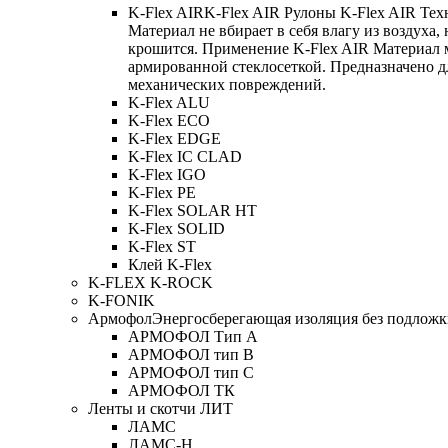
K-Flex AIR
K-Flex AIR Рулоны K-Flex AIR Тех
Материал не вбирает в себя влагу из воздуха,
крошится. Применение K-Flex AIR Материал 
армированной стеклосеткой. Предназначено д
механических повреждений.
K-Flex ALU
K-Flex ECO
K-Flex EDGE
K-Flex IC CLAD
K-Flex IGO
K-Flex PE
K-Flex SOLAR HT
K-Flex SOLID
K-Flex ST
Клей K-Flex
K-FLEX K-ROCK
K-FONIK
Армофол
Энергосберегающая изоляция без подлож
АРМОФОЛ Тип А
АРМОФОЛ тип В
АРМОФОЛ тип C
АРМОФОЛ ТК
Ленты и скотчи ЛИТ
ЛАМС
ЛАМС-Н