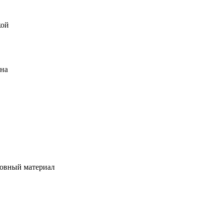
кой
ена
овный материал