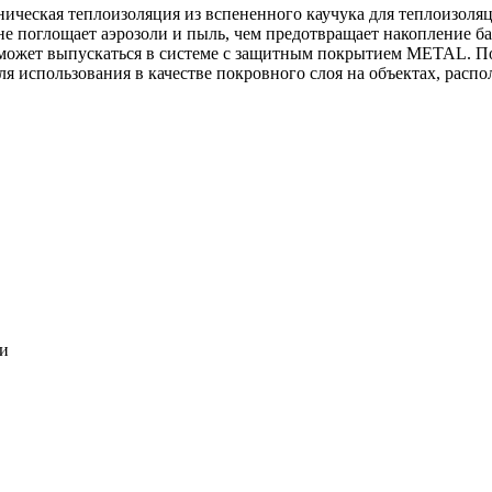
ническая теплоизоляция из вспененного каучука для теплоизоля
 не поглощает аэрозоли и пыль, чем предотвращает накопление ба
может выпускаться в системе c защитным покрытием METAL. По
ля использования в качестве покровного слоя на объектах, расп
ки