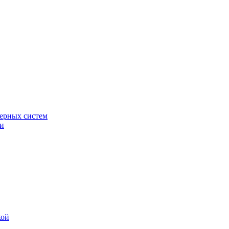
ерных систем
ки
кой