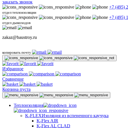
заказать звонок
+7 (495) 
отдел теплоизоляции
+7 (495) 
отдел дымоходов
zakaz@baustroy.ru
копировать почту
Избранное
Сравнение
Корзина пуста
Теплоизоляция
K-FLEX
Изоляция из вспененного каучука
K-Flex AIR
K-Flex AL CLAD