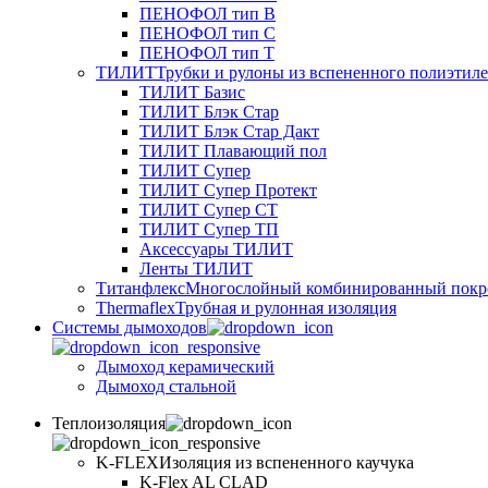
ПЕНОФОЛ тип B
ПЕНОФОЛ тип C
ПЕНОФОЛ тип T
ТИЛИТ
Трубки и рулоны из вспененного полиэтил
ТИЛИТ Базис
ТИЛИТ Блэк Стар
ТИЛИТ Блэк Стар Дакт
ТИЛИТ Плавающий пол
ТИЛИТ Супер
ТИЛИТ Супер Протект
ТИЛИТ Супер СТ
ТИЛИТ Супер ТП
Аксессуары ТИЛИТ
Ленты ТИЛИТ
Титанфлекс
Многослойный комбинированный покр
Thermaflex
Трубная и рулонная изоляция
Cистемы дымоходов
Дымоход керамический
Дымоход стальной
Теплоизоляция
K-FLEX
Изоляция из вспененного каучука
K-Flex AL CLAD