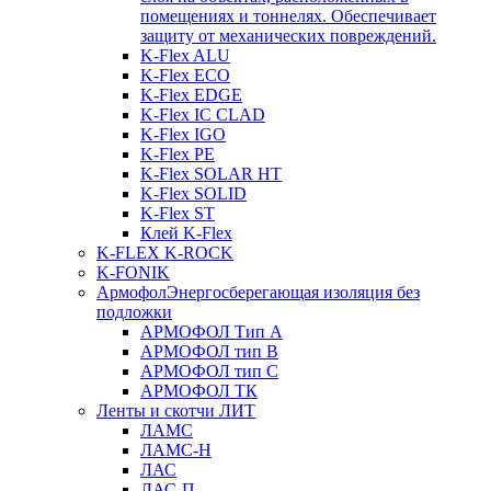
помещениях и тоннелях. Обеспечивает
защиту от механических повреждений.
K-Flex ALU
K-Flex ECO
K-Flex EDGE
K-Flex IC CLAD
K-Flex IGO
K-Flex PE
K-Flex SOLAR HT
K-Flex SOLID
K-Flex ST
Клей K-Flex
K-FLEX K-ROCK
K-FONIK
Армофол
Энергосберегающая изоляция без
подложки
АРМОФОЛ Тип А
АРМОФОЛ тип В
АРМОФОЛ тип C
АРМОФОЛ ТК
Ленты и скотчи ЛИТ
ЛАМС
ЛАМС-Н
ЛАС
ЛАС-П