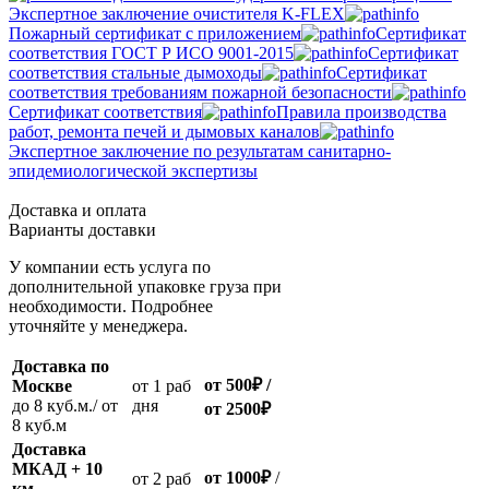
Экспертное заключение очистителя K-FLEX
Пожарный сертификат с приложением
Сертификат
соответствия ГОСТ Р ИСО 9001-2015
Сертификат
соответствия стальные дымоходы
Сертификат
соответствия требованиям пожарной безопасности
Сертификат соответствия
Правила производства
работ, ремонта печей и дымовых каналов
Экспертное заключение по результатам санитарно-
эпидемиологической экспертизы
Доставка и оплата
Варианты доставки
У компании есть услуга по
дополнительной упаковке груза при
необходимости. Подробнее
уточняйте у менеджера.
Доставка по
от 500
₽
/
Москве
oт 1 раб
до 8 куб.м./ от
дня
от 2500
₽
8 куб.м
Доставка
МКАД + 10
от 1000
₽
/
oт 2 раб
км