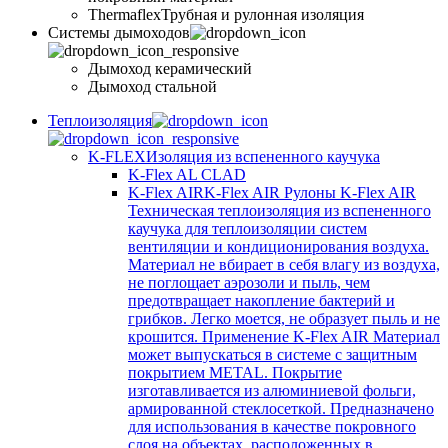
Thermaflex
Трубная и рулонная изоляция
Cистемы дымоходов
Дымоход керамический
Дымоход стальной
Теплоизоляция
K-FLEX
Изоляция из вспененного каучука
K-Flex AL CLAD
K-Flex AIR
K-Flex AIR Рулоны K-Flex AIR
Техническая теплоизоляция из вспененного
каучука для теплоизоляции систем
вентиляции и кондиционирования воздуха.
Материал не вбирает в себя влагу из воздуха,
не поглощает аэрозоли и пыль, чем
предотвращает накопление бактерий и
грибков. Легко моется, не образует пыль и не
крошится. Применение K-Flex AIR Материал
может выпускаться в системе c защитным
покрытием METAL. Покрытие
изготавливается из алюминиевой фольги,
армированной стеклосеткой. Предназначено
для использования в качестве покровного
слоя на объектах, расположенных в