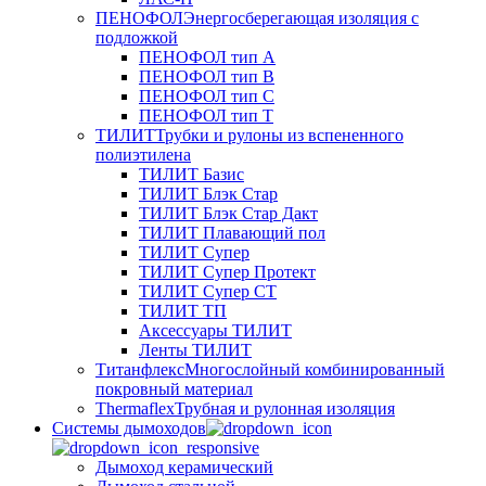
ПЕНОФОЛ
Энергосберегающая изоляция с
подложкой
ПЕНОФОЛ тип А
ПЕНОФОЛ тип B
ПЕНОФОЛ тип C
ПЕНОФОЛ тип T
ТИЛИТ
Трубки и рулоны из вспененного
полиэтилена
ТИЛИТ Базис
ТИЛИТ Блэк Стар
ТИЛИТ Блэк Стар Дакт
ТИЛИТ Плавающий пол
ТИЛИТ Супер
ТИЛИТ Супер Протект
ТИЛИТ Супер СТ
ТИЛИТ ТП
Аксессуары ТИЛИТ
Ленты ТИЛИТ
Титанфлекс
Многослойный комбинированный
покровный материал
Thermaflex
Трубная и рулонная изоляция
Cистемы дымоходов
Дымоход керамический