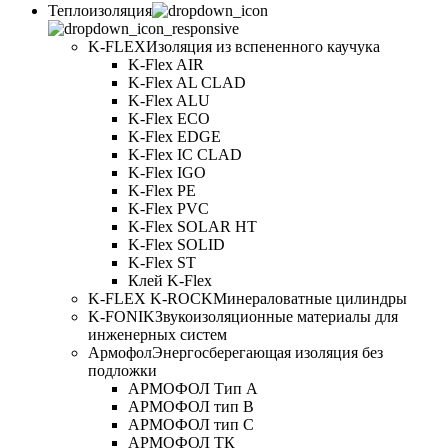
Теплоизоляция
K-FLEX
Изоляция из вспененного каучука
K-Flex AIR
K-Flex AL CLAD
K-Flex ALU
K-Flex ECO
K-Flex EDGE
K-Flex IC CLAD
K-Flex IGO
K-Flex PE
K-Flex PVC
K-Flex SOLAR HT
K-Flex SOLID
K-Flex ST
Клей K-Flex
K-FLEX K-ROCK
Минераловатные цилиндры
K-FONIK
Звукоизоляционные материалы для
инженерных систем
Армофол
Энергосберегающая изоляция без
подложки
АРМОФОЛ Тип А
АРМОФОЛ тип В
АРМОФОЛ тип C
АРМОФОЛ ТК