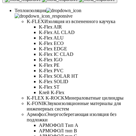
Теплоизоляция
K-FLEX
Изоляция из вспененного каучука
K-Flex AIR
K-Flex AL CLAD
K-Flex ALU
K-Flex ECO
K-Flex EDGE
K-Flex IC CLAD
K-Flex IGO
K-Flex PE
K-Flex PVC
K-Flex SOLAR HT
K-Flex SOLID
K-Flex ST
Клей K-Flex
K-FLEX K-ROCK
Минераловатные цилиндры
K-FONIK
Звукоизоляционные материалы для
инженерных систем
Армофол
Энергосберегающая изоляция без
подложки
АРМОФОЛ Тип А
АРМОФОЛ тип В