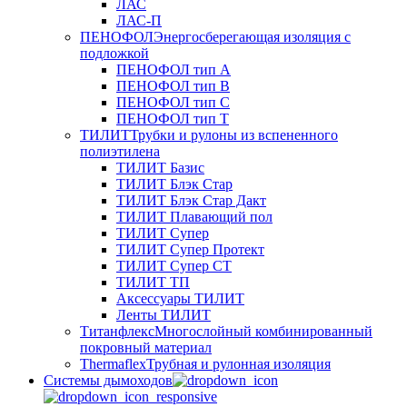
ЛАС
ЛАС-П
ПЕНОФОЛ
Энергосберегающая изоляция с
подложкой
ПЕНОФОЛ тип А
ПЕНОФОЛ тип B
ПЕНОФОЛ тип C
ПЕНОФОЛ тип T
ТИЛИТ
Трубки и рулоны из вспененного
полиэтилена
ТИЛИТ Базис
ТИЛИТ Блэк Стар
ТИЛИТ Блэк Стар Дакт
ТИЛИТ Плавающий пол
ТИЛИТ Супер
ТИЛИТ Супер Протект
ТИЛИТ Супер СТ
ТИЛИТ ТП
Аксессуары ТИЛИТ
Ленты ТИЛИТ
Титанфлекс
Многослойный комбинированный
покровный материал
Thermaflex
Трубная и рулонная изоляция
Cистемы дымоходов