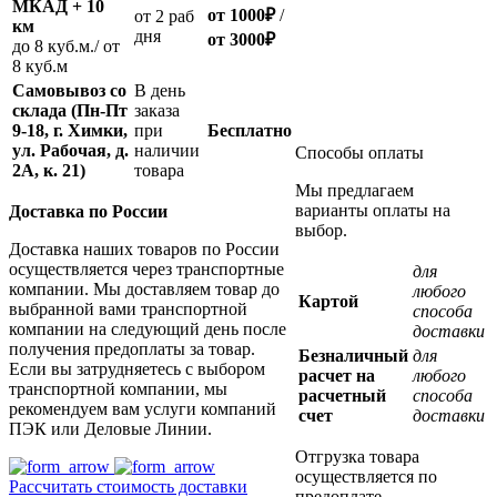
МКАД + 10
от 1000
₽
/
oт 2 раб
км
дня
от
3000
₽
до 8 куб.м./ от
8 куб.м
Самовывоз со
В день
склада (Пн-Пт
заказа
9-18, г. Химки,
при
Бесплатно
ул. Рабочая, д.
наличии
Способы оплаты
2А, к. 21)
товара
Мы предлагаем
варианты оплаты на
Доставка по России
выбор.
Доставка наших товаров по России
осуществляется через транспортные
для
компании. Мы доставляем товар до
любого
Картой
выбранной вами транспортной
способа
компании на следующий день после
доставки
получения предоплаты за товар.
Безналичный
для
Если вы затрудняетесь с выбором
расчет на
любого
транспортной компании, мы
расчетный
способа
рекомендуем вам услуги компаний
счет
доставки
ПЭК или Деловые Линии.
Отгрузка товара
осуществляется по
Рассчитать стоимость доставки
предоплате.