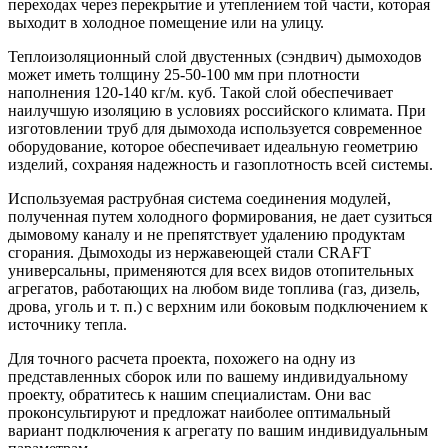
переходах через перекрытие и утеплением той части, которая
выходит в холодное помещение или на улицу.
Теплоизоляционный слой двустенных (сэндвич) дымоходов
может иметь толщину 25-50-100 мм при плотности
наполнения 120-140 кг/м. куб. Такой слой обеспечивает
наилучшую изоляцию в условиях российского климата. При
изготовлении труб для дымохода используется современное
оборудование, которое обеспечивает идеальную геометрию
изделий, сохраняя надежность и газоплотность всей системы.
Используемая раструбная система соединения модулей,
полученная путем холодного формирования, не дает сузиться
дымовому каналу и не препятствует удалению продуктам
сгорания. Дымоходы из нержавеющей стали CRAFT
универсальны, применяются для всех видов отопительных
агрегатов, работающих на любом виде топлива (газ, дизель,
дрова, уголь и т. п.) с верхним или боковым подключением к
источнику тепла.
Для точного расчета проекта, похожего на одну из
представленных сборок или по вашему индивидуальному
проекту, обратитесь к нашим специалистам. Они вас
проконсультируют и предложат наиболее оптимальный
вариант подключения к агрегату по вашим индивидуальным