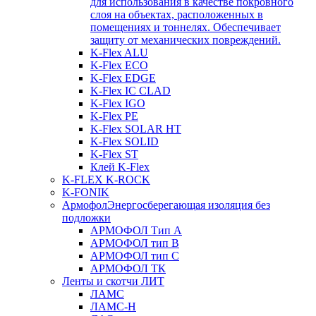
для использования в качестве покровного
слоя на объектах, расположенных в
помещениях и тоннелях. Обеспечивает
защиту от механических повреждений.
K-Flex ALU
K-Flex ECO
K-Flex EDGE
K-Flex IC CLAD
K-Flex IGO
K-Flex PE
K-Flex SOLAR HT
K-Flex SOLID
K-Flex ST
Клей K-Flex
K-FLEX K-ROCK
K-FONIK
Армофол
Энергосберегающая изоляция без
подложки
АРМОФОЛ Тип А
АРМОФОЛ тип В
АРМОФОЛ тип C
АРМОФОЛ ТК
Ленты и скотчи ЛИТ
ЛАМС
ЛАМС-Н