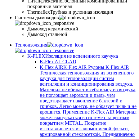
Титанфлекс
Многослойный комбинированный
покровный материал
Thermaflex
Трубная и рулонная изоляция
Cистемы дымоходов
Дымоход керамический
Дымоход стальной
Теплоизоляция
K-FLEX
Изоляция из вспененного каучука
K-Flex AL CLAD
K-Flex AIR
K-Flex AIR Рулоны K-Flex AIR
Техническая теплоизоляция из вспененного
каучука для теплоизоляции систем
вентиляции и кондиционирования воздуха.
Материал не вбирает в себя влагу из воздуха,
не поглощает аэрозоли и пыль, чем
предотвращает накопление бактерий и
грибков. Легко моется, не образует пыль и не
крошится. Применение K-Flex AIR Материал
может выпускаться в системе c защитным
покрытием METAL. Покрытие
изготавливается из алюминиевой фольги,
армированной стеклосеткой. Предназначено