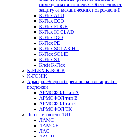
помещениях и тоннелях. Обеспечивает
защиту от механических повреждений.
K-Flex ALU
K-Flex ECO
K-Flex EDGE
K-Flex IC CLAD
K-Flex IGO
K-Flex PE
K-Flex SOLAR HT
K-Flex SOLID
K-Flex ST
Клей K-Flex
K-FLEX K-ROCK
K-FONIK
Армофол
Энергосберегающая изоляция без
подложки
АРМОФОЛ Тип А
АРМОФОЛ тип В
АРМОФОЛ тип C
АРМОФОЛ ТК
Ленты и скотчи ЛИТ
ЛАМС
ЛАМС-Н
ЛАС
ЛАС-П