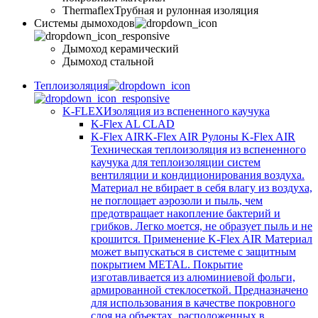
Thermaflex
Трубная и рулонная изоляция
Cистемы дымоходов
Дымоход керамический
Дымоход стальной
Теплоизоляция
K-FLEX
Изоляция из вспененного каучука
K-Flex AL CLAD
K-Flex AIR
K-Flex AIR Рулоны K-Flex AIR
Техническая теплоизоляция из вспененного
каучука для теплоизоляции систем
вентиляции и кондиционирования воздуха.
Материал не вбирает в себя влагу из воздуха,
не поглощает аэрозоли и пыль, чем
предотвращает накопление бактерий и
грибков. Легко моется, не образует пыль и не
крошится. Применение K-Flex AIR Материал
может выпускаться в системе c защитным
покрытием METAL. Покрытие
изготавливается из алюминиевой фольги,
армированной стеклосеткой. Предназначено
для использования в качестве покровного
слоя на объектах, расположенных в