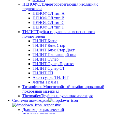
ПЕНОФОЛ
Энергосберегающая изоляция с
подложкой
ПЕНОФОЛ тип А
ПЕНОФОЛ тип B
ПЕНОФОЛ тип C
ПЕНОФОЛ тип T
ТИЛИТ
Трубки и рулоны из вспененного
полиэтилена
ТИЛИТ Базис
ТИЛИТ Блэк Стар
ТИЛИТ Блэк Стар Дакт
ТИЛИТ Плавающий пол
ТИЛИТ Супер
ТИЛИТ Супер Протект
ТИЛИТ Супер СТ
ТИЛИТ ТП
Аксессуары ТИЛИТ
Ленты ТИЛИТ
Титанфлекс
Многослойный комбинированный
покровный материал
Thermaflex
Трубная и рулонная изоляция
Cистемы дымоходов
Дымоход керамический