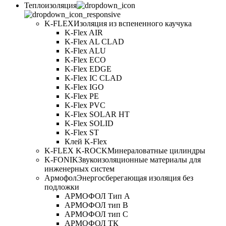
Теплоизоляция
K-FLEX
Изоляция из вспененного каучука
K-Flex AIR
K-Flex AL CLAD
K-Flex ALU
K-Flex ECO
K-Flex EDGE
K-Flex IC CLAD
K-Flex IGO
K-Flex PE
K-Flex PVC
K-Flex SOLAR HT
K-Flex SOLID
K-Flex ST
Клей K-Flex
K-FLEX K-ROCK
Минераловатные цилиндры
K-FONIK
Звукоизоляционные материалы для
инженерных систем
Армофол
Энергосберегающая изоляция без
подложки
АРМОФОЛ Тип А
АРМОФОЛ тип В
АРМОФОЛ тип C
АРМОФОЛ ТК