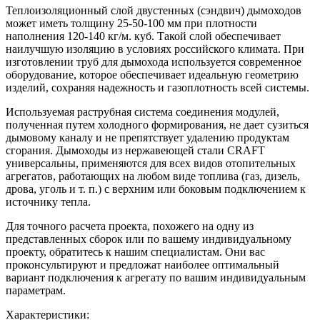
Теплоизоляционный слой двустенных (сэндвич) дымоходов
может иметь толщину 25-50-100 мм при плотности
наполнения 120-140 кг/м. куб. Такой слой обеспечивает
наилучшую изоляцию в условиях российского климата. При
изготовлении труб для дымохода используется современное
оборудование, которое обеспечивает идеальную геометрию
изделий, сохраняя надежность и газоплотность всей системы.
Используемая раструбная система соединения модулей,
полученная путем холодного формирования, не дает сузиться
дымовому каналу и не препятствует удалению продуктам
сгорания. Дымоходы из нержавеющей стали CRAFT
универсальны, применяются для всех видов отопительных
агрегатов, работающих на любом виде топлива (газ, дизель,
дрова, уголь и т. п.) с верхним или боковым подключением к
источнику тепла.
Для точного расчета проекта, похожего на одну из
представленных сборок или по вашему индивидуальному
проекту, обратитесь к нашим специалистам. Они вас
проконсультируют и предложат наиболее оптимальный
вариант подключения к агрегату по вашим индивидуальным
параметрам.
Характеристики: