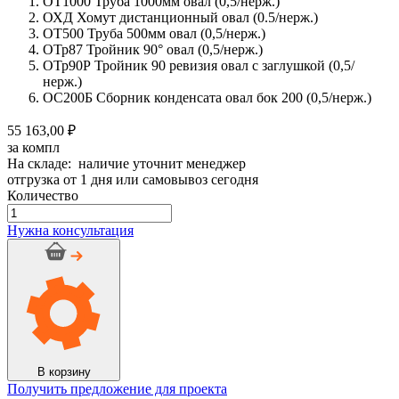
ОТ1000 Труба 1000мм овал (0,5/нерж.)
ОХД Хомут дистанционный овал (0.5/нерж.)
ОТ500 Труба 500мм овал (0,5/нерж.)
ОТр87 Тройник 90° овал (0,5/нерж.)
ОТр90Р Тройник 90 ревизия овал с заглушкой (0,5/
нерж.)
ОС200Б Сборник конденсата овал бок 200 (0,5/нерж.)
55 163,00 ₽
за компл
На складе: наличие уточнит менеджер
отгрузка от 1 дня или самовывоз сегодня
Количество
Количество
товара
Нужна консультация
Дымоход
стальной
CRAFT
0,5/
нерж.,
100х200мм,
9м
Сборка
№10
В корзину
Получить предложение для проекта