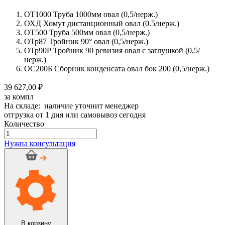
ОТ1000 Труба 1000мм овал (0,5/нерж.)
ОХД Хомут дистанционный овал (0.5/нерж.)
ОТ500 Труба 500мм овал (0,5/нерж.)
ОТр87 Тройник 90° овал (0,5/нерж.)
ОТр90Р Тройник 90 ревизия овал с заглушкой (0,5/
нерж.)
ОС200Б Сборник конденсата овал бок 200 (0,5/нерж.)
39 627,00 ₽
за компл
На складе: наличие уточнит менеджер
отгрузка от 1 дня или самовывоз сегодня
Количество
Количество
товара
Нужна консультация
Дымоход
стальной
CRAFT
0,5/
нерж.,
100х200мм,
6м
Сборка
№10
В корзину