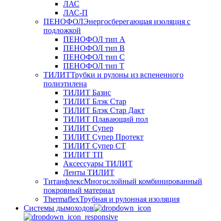
ЛАС
ЛАС-П
ПЕНОФОЛ
Энергосберегающая изоляция с
подложкой
ПЕНОФОЛ тип А
ПЕНОФОЛ тип B
ПЕНОФОЛ тип C
ПЕНОФОЛ тип T
ТИЛИТ
Трубки и рулоны из вспененного
полиэтилена
ТИЛИТ Базис
ТИЛИТ Блэк Стар
ТИЛИТ Блэк Стар Дакт
ТИЛИТ Плавающий пол
ТИЛИТ Супер
ТИЛИТ Супер Протект
ТИЛИТ Супер СТ
ТИЛИТ ТП
Аксессуары ТИЛИТ
Ленты ТИЛИТ
Титанфлекс
Многослойный комбинированный
покровный материал
Thermaflex
Трубная и рулонная изоляция
Cистемы дымоходов