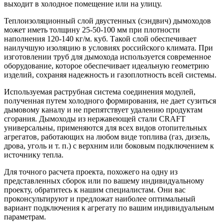
выходит в холодное помещение или на улицу.
Теплоизоляционный слой двустенных (сэндвич) дымоходов
может иметь толщину 25-50-100 мм при плотности
наполнения 120-140 кг/м. куб. Такой слой обеспечивает
наилучшую изоляцию в условиях российского климата. При
изготовлении труб для дымохода используется современное
оборудование, которое обеспечивает идеальную геометрию
изделий, сохраняя надежность и газоплотность всей системы.
Используемая раструбная система соединения модулей,
полученная путем холодного формирования, не дает сузиться
дымовому каналу и не препятствует удалению продуктам
сгорания. Дымоходы из нержавеющей стали CRAFT
универсальны, применяются для всех видов отопительных
агрегатов, работающих на любом виде топлива (газ, дизель,
дрова, уголь и т. п.) с верхним или боковым подключением к
источнику тепла.
Для точного расчета проекта, похожего на одну из
представленных сборок или по вашему индивидуальному
проекту, обратитесь к нашим специалистам. Они вас
проконсультируют и предложат наиболее оптимальный
вариант подключения к агрегату по вашим индивидуальным
параметрам.