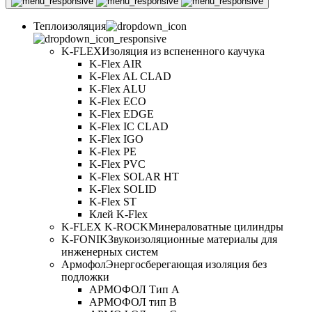
Теплоизоляция
K-FLEX
Изоляция из вспененного каучука
K-Flex AIR
K-Flex AL CLAD
K-Flex ALU
K-Flex ECO
K-Flex EDGE
K-Flex IC CLAD
K-Flex IGO
K-Flex PE
K-Flex PVC
K-Flex SOLAR HT
K-Flex SOLID
K-Flex ST
Клей K-Flex
K-FLEX K-ROCK
Минераловатные цилиндры
K-FONIK
Звукоизоляционные материалы для
инженерных систем
Армофол
Энергосберегающая изоляция без
подложки
АРМОФОЛ Тип А
АРМОФОЛ тип В