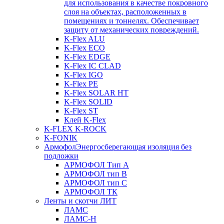
для использования в качестве покровного
слоя на объектах, расположенных в
помещениях и тоннелях. Обеспечивает
защиту от механических повреждений.
K-Flex ALU
K-Flex ECO
K-Flex EDGE
K-Flex IC CLAD
K-Flex IGO
K-Flex PE
K-Flex SOLAR HT
K-Flex SOLID
K-Flex ST
Клей K-Flex
K-FLEX K-ROCK
K-FONIK
Армофол
Энергосберегающая изоляция без
подложки
АРМОФОЛ Тип А
АРМОФОЛ тип В
АРМОФОЛ тип C
АРМОФОЛ ТК
Ленты и скотчи ЛИТ
ЛАМС
ЛАМС-Н