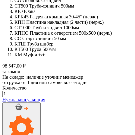
СО Оголовок-сэндвич
СТ500 Труба-сэндвич 500мм
КЮ Юбка
КРК45 Разделка крышная 30-45° (нерж.)
КПН Пластина накладная (2 части) (нерж.)
СТ1000 Труба-сэндвич 1000мм
КПНО Пластина с отверстием 500х500 (нерж.)
СС Старт-сэндвич 50 мм
КТШ Труба шибер
КТ500 Труба 500мм
КМ Муфта +/+
98 547,00 ₽
за компл
На складе: наличие уточнит менеджер
отгрузка от 1 дня или самовывоз сегодня
Количество
Количество
товара
Нужна консультация
Дымоход
стальной
CRAFT
0.8/
нерж.,
150/250мм,