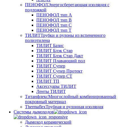
ПЕНОФОЛ
Энергосберегающая изоляция с
подложкой
ПЕНОФОЛ тип А
ПЕНОФОЛ тип B
ПЕНОФОЛ тип C
ПЕНОФОЛ тип T
ТИЛИТ
Трубки и рулоны из вспененного
полиэтилена
ТИЛИТ Базис
ТИЛИТ Блэк Стар
ТИЛИТ Блэк Стар Дакт
ТИЛИТ Плавающий пол
ТИЛИТ Супер
ТИЛИТ Супер Протект
ТИЛИТ Супер СТ
ТИЛИТ ТП
Аксессуары ТИЛИТ
Ленты ТИЛИТ
Титанфлекс
Многослойный комбинированный
покровный материал
Thermaflex
Трубная и рулонная изоляция
Cистемы дымоходов
Дымоход керамический