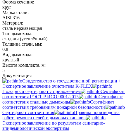
Форма сечения:
круг
Марка стали:
AISI 316
Материал:
сталь нержавеющая
Тип дымохода:
сэндвич (утеплённый)
Толщина стали, мм:
0.8
Вид дымохода:
круглый
Высота комплекта, м:
5
Документация
Свидетельство о государственной регистрации +
Экспертное заключение очистителя K-FLEX
Пожарный сертификат с приложением
Сертификат
соответствия ГОСТ Р ИСО 9001-2015
Сертификат
соответствия стальные дымоходы
Сертификат
соответствия требованиям пожарной безопасности
Сертификат соответствия
Правила производства
работ, ремонта печей и дымовых каналов
Экспертное заключение по результатам санитарно-
эпидемиологической экспертизы