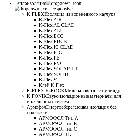
Теплоизоляция
K-FLEX
Изоляция из вспененного каучука
K-Flex AIR
K-Flex AL CLAD
K-Flex ALU
K-Flex ECO
K-Flex EDGE
K-Flex IC CLAD
K-Flex IGO
K-Flex PE
K-Flex PVC
K-Flex SOLAR HT
K-Flex SOLID
K-Flex ST
Клей K-Flex
K-FLEX K-ROCK
Минераловатные цилиндры
K-FONIK
Звукоизоляционные материалы для
инженерных систем
Армофол
Энергосберегающая изоляция без
подложки
АРМОФОЛ Тип А
АРМОФОЛ тип В
АРМОФОЛ тип C
АРМОФОЛ ТК