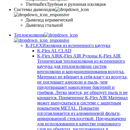
Thermaflex
Трубная и рулонная изоляция
Cистемы дымоходов
Дымоход керамический
Дымоход стальной
Теплоизоляция
K-FLEX
Изоляция из вспененного каучука
K-Flex AL CLAD
K-Flex AIR
K-Flex AIR Рулоны K-Flex AIR
Техническая теплоизоляция из вспененного
каучука для теплоизоляции систем
вентиляции и кондиционирования воздуха.
Материал не вбирает в себя влагу из воздуха,
не поглощает аэрозоли и пыль, чем
предотвращает накопление бактерий и
грибков. Легко моется, не образует пыль и не
крошится. Применение K-Flex AIR Материал
может выпускаться в системе c защитным
покрытием METAL. Покрытие
изготавливается из алюминиевой фольги,
армированной стеклосеткой. Предназначено
для использования в качестве покровного
слоя на объектах, расположенных в