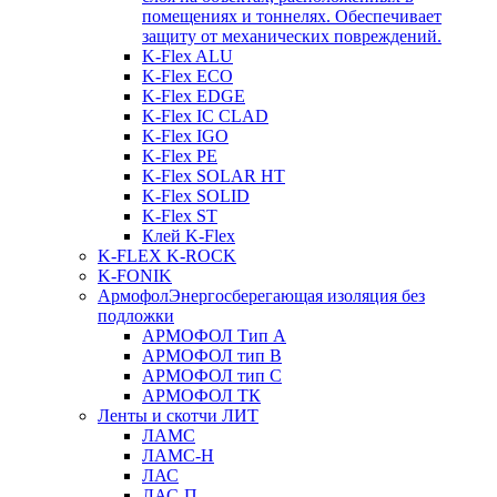
помещениях и тоннелях. Обеспечивает
защиту от механических повреждений.
K-Flex ALU
K-Flex ECO
K-Flex EDGE
K-Flex IC CLAD
K-Flex IGO
K-Flex PE
K-Flex SOLAR HT
K-Flex SOLID
K-Flex ST
Клей K-Flex
K-FLEX K-ROCK
K-FONIK
Армофол
Энергосберегающая изоляция без
подложки
АРМОФОЛ Тип А
АРМОФОЛ тип В
АРМОФОЛ тип C
АРМОФОЛ ТК
Ленты и скотчи ЛИТ
ЛАМС
ЛАМС-Н
ЛАС
ЛАС-П